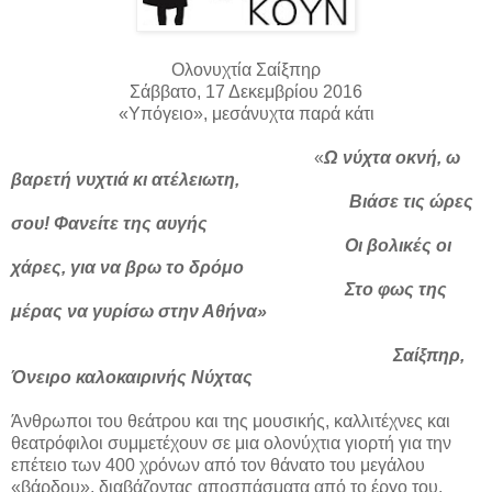
Ολονυχτία Σαίξπηρ
Σάββατο, 17 Δεκεμβρίου 2016
«Υπόγειο», μεσάνυχτα παρά κάτι
«
Ω νύχτα οκνή, ω
βαρετή νυχτιά κι ατέλειωτη,
Βιάσε τις ώρες
σου! Φανείτε της αυγής
Οι βολικές οι
χάρες, για να βρω το δρόμο
Στο φως της
μέρας να γυρίσω στην Αθήνα»
Σαίξπηρ,
Όνειρο καλοκαιρινής Νύχτας
Άνθρωποι του θεάτρου και της μουσικής, καλλιτέχνες και
θεατρόφιλοι συμμετέχουν σε μια ολονύχτια γιορτή για την
επέτειο των 400 χρόνων από τον θάνατο του μεγάλου
«βάρδου», διαβάζοντας αποσπάσματα από το έργο του,