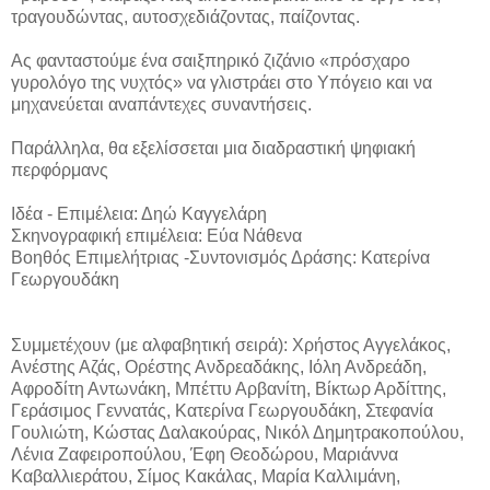
τραγουδώντας, αυτοσχεδιάζοντας, παίζοντας.
Ας φανταστούμε ένα σαιξπηρικό ζιζάνιο «πρόσχαρο
γυρολόγο της νυχτός» να γλιστράει στο Υπόγειο και να
μηχανεύεται αναπάντεχες συναντήσεις.
Παράλληλα, θα εξελίσσεται μια διαδραστική ψηφιακή
περφόρμανς
Ιδέα - Επιμέλεια: Δηώ Καγγελάρη
Σκηνογραφική επιμέλεια: Εύα Νάθενα
Βοηθός Επιμελήτριας -Συντονισμός Δράσης: Kατερίνα
Γεωργουδάκη
Συμμετέχουν (με αλφαβητική σειρά): Χρήστος Αγγελάκος,
Ανέστης Αζάς, Oρέστης Ανδρεαδάκης, Ιόλη Ανδρεάδη,
Αφροδίτη Αντωνάκη, Μπέττυ Αρβανίτη, Βίκτωρ Αρδίττης,
Γεράσιμος Γεννατάς, Κατερίνα Γεωργουδάκη, Στεφανία
Γουλιώτη, Κώστας Δαλακούρας, Νικόλ Δημητρακοπούλου,
Λένια Ζαφειροπούλου, Έφη Θεοδώρου, Μαριάννα
Καβαλλιεράτου, Σίμος Κακάλας, Μαρία Καλλιμάνη,