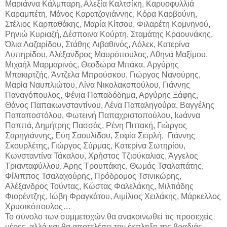
Μαριάννα Κάλμπαρη, Αλεξία Καλτσίκη, Καρυοφυλλιά
Καραμπέτη, Μάνος Καρατζογιάννης, Κόρα Καρβούνη,
Στέλιος Καρπαθάκης, Μαρία Κίτσου, Φιλαρέτη Κομνηνού,
Ρηνιώ Κυριαζή, Δέσποινα Κούρτη, Σταμάτης Κραουνάκης,
Όλια Λαζαρίδου, Στάθης Λιβαθινός, Λόλεκ, Κατερίνα
Λυπηρίδου, Αλέξανδρος Μαυρόπουλος, Αθηνά Μαξίμου,
Μιχαήλ Μαρμαρινός, Θεοδώρα Μπάκα, Aργύρης
Μπακιρτζής, Άντζελα Μπρούσκου, Γιώργος Νανούρης,
Μαρία Ναυπλιώτου, Λίνα Νικολακοπούλου, Γιάννης
Παναγόπουλος, Φένια Παπαδόδημα, Αργύρης Ξάφης,
Θάνος Παπακωνσταντίνου, Λένα Παπαληγούρα, Βαγγέλης
Παπαποστόλου, Φωτεινή Παπαχριστοπούλου, Ιωάννα
Παππά, Δημήτρης Πασσάς, Ρένη Πιττακή, Γιώργος
Σαρηγιάννης, Εύη Σαουλίδου, Σοφία Σεϊρλή, Γιάννης
Σκουρλέτης, Γιώργος Σύρμας, Κατερίνα Σωτηρίου,
Κωνσταντίνα Τάκαλου, Χρήστος Τζιούκαλιας, Άγγελος
Τριανταφύλλου, Άρης Τρουπάκης, Θωμάς Τσαλαπάτης,
Φίλιππος Τσαλαχούρης, Πρόδρομος Τσινικώρης,
Αλέξανδρος Τούντας, Κώστας Φαλελάκης, Μιλτιάδης
Φιορέντζης, Ιώβη Φραγκάτου, Αιμίλιος Χειλάκης, Μάρκελλος
Χρυσικόπουλος…
Το σύνολο των συμμετοχών θα ανακοινωθεί τις προσεχείς
μέρες, αλλά και θα αποτελέσει την έκπληξη της βραδιάς.