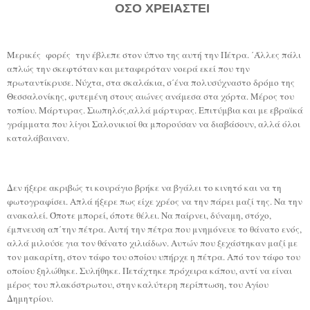
ΟΣΟ ΧΡΕΙΑΣΤΕΙ
Μερικές
φορές
την έβλεπε στον ύπνο της αυτή την Πέτρα. ΄Άλλες πάλι
απλώς την σκεφτόταν και μεταφερόταν νοερά εκεί που την
πρωταντίκρυσε. Νύχτα, στα σκαλάκια, σ΄ένα πολυσύχναστο δρόμο της
Θεσσαλονίκης, φυτεμένη στους αιώνες ανάμεσα στα χόρτα. Μέρος του
τοπίου. Μάρτυρας. Σιωπηλός,αλλά μάρτυρας. Επιτύμβια και με εβραϊκά
γράμματα που λίγοι Σαλονικιοί θα μπορούσαν να διαβάσουν, αλλά όλοι
καταλάβαιναν.
Δεν ήξερε ακριβώς τι κουράγιο βρήκε να βγάλει το κινητό και να τη
φωτογραφίσει. Απλά ήξερε πως είχε χρέος να την πάρει μαζί της. Να την
ανακαλεί. Όποτε μπορεί, όποτε θέλει. Να παίρνει, δύναμη, στόχο,
έμπνευση απ΄την πέτρα. Αυτή την πέτρα που μνημόνευε το θάνατο ενός,
αλλά μιλούσε για τον θάνατο χιλιάδων. Αυτών που ξεχάστηκαν μαζί με
τον μακαρίτη, στον τάφο του οποίου υπήρχε η πέτρα. Από τον τάφο του
οποίου ξηλώθηκε. Συλήθηκε. Πετάχτηκε πρόχειρα κάπου, αντί να είναι
μέρος του πλακόστρωτου, στην καλύτερη περίπτωση, του Αγίου
Δημητρίου.