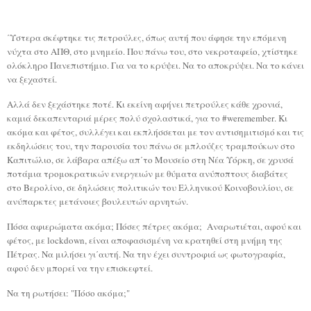
΄Υστερα σκέφτηκε τις πετρούλες, όπως αυτή που άφησε την επόμενη
νύχτα στο ΑΠΘ, στο μνημείο. Που πάνω του, στο νεκροταφείο, χτίστηκε
ολόκληρο Πανεπιστήμιο. Για να το κρύψει. Να το αποκρύψει. Να το κάνει
να ξεχαστεί.
Αλλά δεν ξεχάστηκε ποτέ. Κι εκείνη αφήνει πετρούλες κάθε χρονιά,
καμιά δεκαπενταριά μέρες πολύ σχολαστικά, για το #
weremember
.
K
ι
ακόμα και φέτος, συλλέγει και εκπλήσσεται με τον αντισημιτισμό και τις
εκδηλώσεις του, την παρουσία του πάνω σε μπλούζες τραμπούκων στο
Καπιτώλιο, σε λάβαρα απέξω απ΄το Μουσείο στη Νέα Υόρκη, σε χρυσά
ποτάμια τρομοκρατικών ενεργειών με θύματα ανύποπτους διαβάτες
στο Βερολίνο, σε δηλώσεις πολιτικών του Ελληνικού Κοινοβουλίου, σε
ανύπαρκτες μετάνοιες βουλευτών αρνητών.
Πόσα αφιερώματα ακόμα; Πόσες πέτρες ακόμα;
Αναρωτιέται, αφού και
φέτος, με
lockdown,
είναι αποφασισμένη να κρατηθεί στη μνήμη της
Πέτρας. Να μιλήσει γι΄αυτή. Να την έχει συντροφιά ως φωτογραφία,
αφού δεν μπορεί να την επισκεφτεί.
Να τη ρωτήσει: "Πόσο ακόμα;"