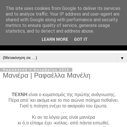
This site uses cookies from Google to deliver its services
and to analyze traffic. Your IP address and user-agent are
shared with Google along with performance and security
metrics to ensure quality of service, generate usage
statistics, and to detect and address abuse.
LEARN MORE
GOT IT
▼
Παρασκευή 4 Νοεμβρίου 2016
Μανιέρα | Ραφαέλλα Μανέλη
ΤΕΧΝΗ
είναι ο κυματισμός της πρώτης ανάγνωσης.
Πέρα από 'κει ακόμα και το πιο αιώνιο ποίημα πεθαίνει.
Γιατί η ποίηση ενέχει το ακαριαίο του έρωτα.
. . .
Κι αν τα λόγια μας είναι μανιέρα
κι ό,τι είπαμε έχει -κιόλας- από πάντα ειπωθεί,