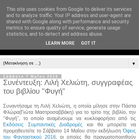
This site uses cookies from Google to deliver its services
and to analyze traffic. Your IP address and user-agent are
shared with Google along with performance and security
metrics to ensure quality of service, generate usage
statistics, and to detect and address abuse.
LEARN MORE
GOT IT
▼
Σάββατο 7 Μαΐου 2016
Συνέντευξη: Λιλή Χελιώτη, συγγραφέας
του βιβλίου "Φυγή"
Συναντήσαμε τη Λιλή Χελιώτη, η οποία μίλησε στην Πάστα
Φλώρα(Γιώτα Μαστροσαββάκη) για το τρίτο της βιβλίο, την
"Φυγή", το οποίο αναμένουμε να κυκλοφορήσει από τις
Εκδόσεις Συμπαντικές Διαδρομές
και θα μπορείτε να
προμηθευτείτε το Σάββατο 14 Μαΐου στην εκδήλωση
Όψεις
του Φανταστικού 2016
, οι οποίες θα πραγματοποιηθούν