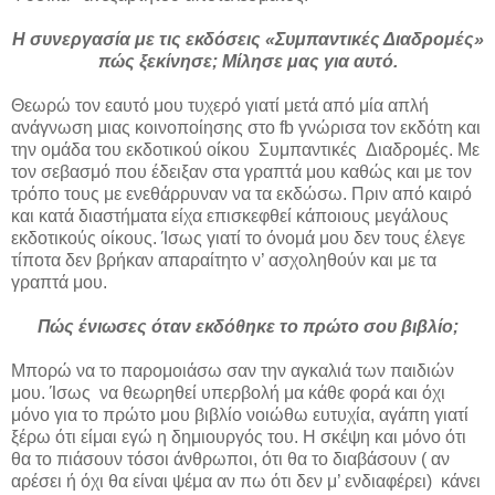
Η συνεργασία με τις εκδόσεις «Συμπαντικές Διαδρομές»
πώς ξεκίνησε; Μίλησε μας για αυτό.
Θεωρώ τον εαυτό μου τυχερό γιατί μετά από μία απλή
ανάγνωση μιας κοινοποίησης στο fb γνώρισα τον εκδότη και
την ομάδα του εκδοτικού οίκου Συμπαντικές Διαδρομές. Με
τον σεβασμό που έδειξαν στα γραπτά μου καθώς και με τον
τρόπο τους με ενεθάρρυναν να τα εκδώσω. Πριν από καιρό
και κατά διαστήματα είχα επισκεφθεί κάποιους μεγάλους
εκδοτικούς οίκους. Ίσως γιατί το όνομά μου δεν τους έλεγε
τίποτα δεν βρήκαν απαραίτητο ν’ ασχοληθούν και με τα
γραπτά μου.
Πώς ένιωσες όταν εκδόθηκε το πρώτο σου βιβλίο;
Μπορώ να το παρομοιάσω σαν την αγκαλιά των παιδιών
μου. Ίσως να θεωρηθεί υπερβολή μα κάθε φορά και όχι
μόνο για το πρώτο μου βιβλίο νοιώθω ευτυχία, αγάπη γιατί
ξέρω ότι είμαι εγώ η δημιουργός του. Η σκέψη και μόνο ότι
θα το πιάσουν τόσοι άνθρωποι, ότι θα το διαβάσουν ( αν
αρέσει ή όχι θα είναι ψέμα αν πω ότι δεν μ’ ενδιαφέρει) κάνει