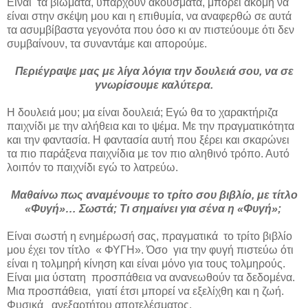
Είναι τα βιώματα, υπάρχουν ακούσματα, μπορεί ακόμη να
είναι στην σκέψη μου και η επιθυμία, να αναφερθώ σε αυτά
τα ασυμβίβαστα γεγονότα που όσο κι αν πιστεύουμε ότι δεν
συμβαίνουν, τα συναντάμε και απορούμε.
Περιέγραψε μας με λίγα λόγια την δουλειά σου, να σε
γνωρίσουμε καλύτερα.
Η δουλειά μου; μα είναι δουλειά; Εγώ θα το χαρακτήριζα
παιχνίδι με την αλήθεια και το ψέμα. Με την πραγματικότητα
και την φαντασία. Η φαντασία αυτή που ξέρει και σκαρώνει
τα πιο παράξενα παιχνίδια με τον πιο αληθινό τρόπο. Αυτό
λοιπόν το παιχνίδι εγώ το λατρεύω.
Μαθαίνω πως αναμένουμε το τρίτο σου βιβλίο, με τίτλο
«Φυγή»… Σωστά; Τι σημαίνει για σένα η «Φυγή»;
Είναι σωστή η ενημέρωσή σας, πραγματικά το τρίτο βιβλίο
μου έχει τον τίτλο « ΦΥΓΗ». Όσο για την φυγή πιστεύω ότι
είναι η τολμηρή κίνηση και είναι μόνο για τους τολμηρούς.
Είναι μια ύστατη προσπάθεια να ανανεωθούν τα δεδομένα.
Μια προσπάθεια, γιατί έτσι μπορεί να εξελίχθη και η ζωή.
Φυσικά ανεξαρτήτου αποτελέσματος.