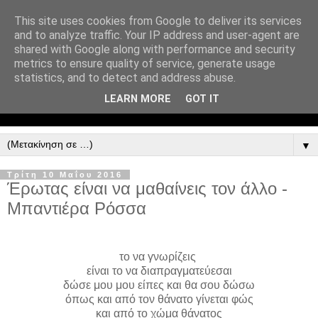
This site uses cookies from Google to deliver its services
and to analyze traffic. Your IP address and user-agent are
shared with Google along with performance and security
metrics to ensure quality of service, generate usage
statistics, and to detect and address abuse.
LEARN MORE
GOT IT
▼
Τρίτη 10 Μαΐου 2016
Έρωτας είναι να μαθαίνεις τον άλλο -
Μπαντιέρα Ρόσσα
το να γνωρίζεις
είναι το να διαπραγματεύεσαι
δώσε μου μου είπες και θα σου δώσω
όπως και από τον θάνατο γίνεται φώς
και από το χώμα θάνατος