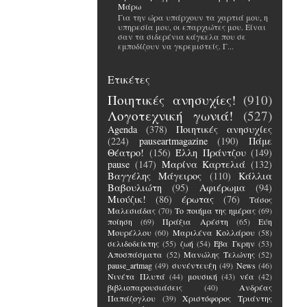
Μάρω
Για την ώρα υπάρχουν τα χαρτιά μου, η
υπηρεσία μου, οι επαρχιώτες μου. Είναι
σαν τα σιδερένια κάγκελα που σε
εμποδίζουν να γκρεμιστείς. Γ...
Ετικέτες
Ποιητικές ανησυχίες!
(910)
Λογοτεχνική γωνιά!
(527)
Agenda
(378)
Ποιητικές ανησυχίες
(224)
pauseartmagazine
(190)
Πάμε
Θέατρο!
(156)
Έλλη Πράντζου
(149)
pause
(147)
Μαρίνα Καρτελιά
(132)
Βαγγέλης Μάγειρος
(110)
Κάλλια
Βαβουλιώτη
(95)
Αφιέρωμα
(94)
Μιούζικ!
(86)
έρωτας
(76)
Τάσος
Μαλεσιάδας
(70)
Το ποιήμα της ημέρας
(69)
ποίηση
(69)
Πράξια Αρέστη
(65)
Εύη
Μουρέλλου
(60)
Μαριλένα Κολλάρου
(58)
σελιδοδείκτης
(55)
ζωή
(54)
Έβα Γκρην
(53)
Αποσπάσματα
(52)
Μανώλης Τελώνης
(52)
pause_artmag
(49)
συνέντευξη
(49)
News
(46)
Νινέτα Πλυτά
(44)
μουσική
(43)
νέα
(42)
βιβλιοπαρουσιάσεις
(40)
Ανδρέας
Παπάζογλου
(39)
Χριστόφορος Τριάντης