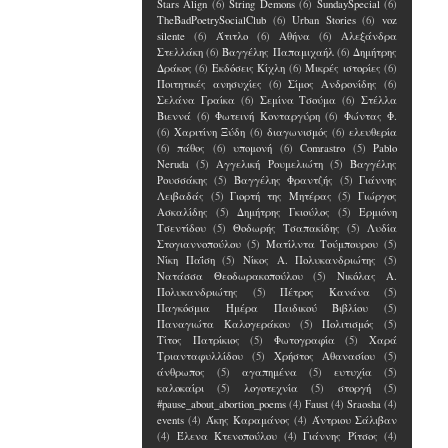
Stars Align
(6)
String Demons
(6)
SundaySpecial
(6)
TheBadPoetrySocialClub
(6)
Urban Stories
(6)
voz
silente
(6)
Άτιτλο
(6)
Αθήνα
(6)
Αλεξάνδρα
Στελλάκη
(6)
Βαγγέλης Παπαμιχαήλ
(6)
Δημήτρης
Δράκος
(6)
Εκδόσεις Κίχλη
(6)
Μικρές ιστορίες
(6)
Ποιτητικές ανησυχίες
(6)
Σίμος Ανδρονίδης
(6)
Σελάνα Γραίκα
(6)
Σεμίνα Τσούμα
(6)
Στέλλα
Βιεννά
(6)
Φωτεινή Κονταργύρη
(6)
Φώντας Φ.
(6)
Χαριτίνη Ξύδη
(6)
διαγωνισμός
(6)
ελευθερία
(6)
πάθος
(6)
υπομονή
(6)
Comrastro
(5)
Pablo
Neruda
(5)
Αγγελική Ρουμελιώτη
(5)
Βαγγέλης
Ρουσσάκης
(5)
Βαγγέλης Φραντζής
(5)
Γιάννης
Λειβαδάς
(5)
Γιορτή της Μητέρας
(5)
Γιώργος
Ασκαλίδης
(5)
Δημήτρης Γκιούλος
(5)
Ερμιόνη
Τσεντίδου
(5)
Θοδωρής Τσαπακίδης
(5)
Λυδία
Στογιαννοπούλου
(5)
Ματίλντα Τούμπουρου
(5)
Νίκη Παΐση
(5)
Νίκος Α. Πολυκανδριώτης
(5)
Νατάσσα Θεοδωρακοπούλου
(5)
Νικόλας Α.
Πολυκανδριώτης
(5)
Πέτρος Κανάνα
(5)
Παγκόσμια Ημέρα Παιδικού Βιβλίου
(5)
Παναγιώτα Καλογεράκου
(5)
Πολιτισμός
(5)
Τίτος Πατρίκιος
(5)
Φωτογραφία
(5)
Χαρά
Τριανταφυλλίδου
(5)
Χρήστος Αθανασίου
(5)
άνθρωπος
(5)
αγαπημένα
(5)
ευτυχία
(5)
καλοκαίρι
(5)
λογοτεχνία
(5)
στοργή
(5)
#pause_about_abortion_poems
(4)
Faust
(4)
Sraosha
(4)
events
(4)
Άκης Καραμάνος
(4)
Άντριου Σάλιβαν
(4)
Έλενα Kτενοπούλου
(4)
Γιάννης Ρίτσος
(4)