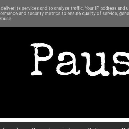
deliver its services and to analyze traffic. Your IP address and 
formance and security metrics to ensure quality of service, gen
abuse.