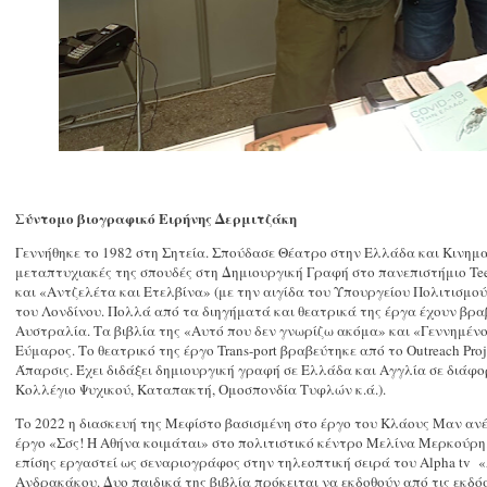
Σύντομο βιογραφικό Ειρήνης Δερμιτζάκη
Γεννήθηκε το 1982 στη Σητεία. Σπούδασε Θέατρο στην Ελλάδα και Κινημ
μεταπτυχιακές της σπουδές στη Δημιουργική Γραφή στο πανεπιστήμιο Tee
και «Αντζελέτα και Ετελβίνα» (με την αιγίδα του Υπουργείου Πολιτισμού
του Λονδίνου. Πολλά από τα διηγήματά και θεατρικά της έργα έχουν βραβ
Αυστραλία. Τα βιβλία της «Αυτό που δεν γνωρίζω ακόμα» και «Γεννημέν
Εύμαρος. Το θεατρικό της έργο Trans-port βραβεύτηκε από το Outreach Proj
Άπαρσις. Έχει διδάξει δημιουργική γραφή σε Ελλάδα και Αγγλία σε διάφορ
Κολλέγιο Ψυχικού, Καταπακτή, Ομοσπονδία Τυφλών κ.ά.).
Το 2022 η διασκευή της Μεφίστο βασισμένη στο έργο του Κλάους Μαν ανέ
έργο «Σσς! Η Αθήνα κοιμάται» στο πολιτιστικό κέντρο Μελίνα Μερκούρη.
επίσης εργαστεί ως σεναριογράφος στην τηλεοπτική σειρά του Alpha tv «
Ανδρακάκου. Δυο παιδικά της βιβλία πρόκειται να εκδοθούν από τις εκδό