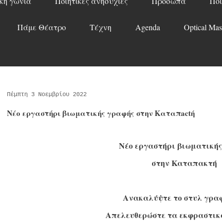
κή γωνιά
Ποιητικές ανησυχίες
Πρόσωπα
Ποί
Πάμε Θέατρο
Τέχνη
Agenda
Optical Mas
Πέμπτη 3 Νοεμβρίου 2022
Νέο εργαστήρι βιωματικής γραφής στην Καταπactή
Νέο εργαστήρι βιωματικής
στην Καταπακτή
Ανακαλύψτε το στυλ γραφ
Απελευθερώστε τα εκφραστικ