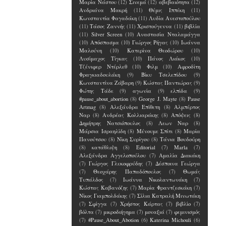
Μαρία Νάστου
(12)
Σινεμά
(12)
αβεβαιότητα
(12)
Ανδριάνα Μακρή
(11)
Θέμις Ιππέκη
(11)
Κωνσταντία Φαγαδάκη
(11)
Λυδία Ανεστοπούλου
(11)
Τάσος Ζαννής
(11)
Χριστούγεννα
(11)
βιβλία
(11)
Silver Screen
(10)
Αναστασία Νταλαμάγγα
(10)
Απόσπασμα
(10)
Γιώργος Ρήγας
(10)
Ιωάννα
Μαλούνη
(10)
Κατερίνα Θεοδώρου
(10)
Λυσίμαχος Τίγκας
(10)
Πάνος Λιάκος
(10)
Τζένιφερ Ντέρλεθ
(10)
Φιλμ
(10)
Αφροδίτη
Φραγκιαδουλάκη
(9)
Βίκυ Τσελεπίδου
(9)
Κωνσταντίνα Ζάβαρη
(9)
Κώστας Παντιώρας
(9)
Φώτης Τάδε
(9)
αγωνία
(9)
ελπίδα
(9)
#pause_about_abortion
(8)
George J. Mayte
(8)
Pause
Artmag
(8)
Αλεξάνδρα Επίθετη
(8)
Αλμπέρτος
Ναρ
(8)
Ανδρέας Κολλιαράκης
(8)
Απόψεις
(8)
Δημήτρης Νατσιόπουλος
(8)
Λεων Ναρ
(8)
Μάρσια Ισραηλίδη
(8)
Μένουμε Σπίτι
(8)
Μαρία
Πανούτσου
(8)
Νίκη Συρίγου
(8)
Τάνια Βουδούρη
(8)
κατάθλιψη
(8)
Editorial
(7)
Marla
(7)
Αλεξάνδρα Αγγελοπούλου
(7)
Αμαλία Διακάκη
(7)
Γιώργος Γλυκοφρύδης
(7)
Δέσποινα Γεώργα
(7)
Θεοχάρης Παπαδόπουλος
(7)
Θωμάς
Τυπάλδος
(7)
Ιωάννα Νικολαντωνάκη
(7)
Κώστας Καβανόζης
(7)
Μαρία Φραντζεσκάκη
(7)
Νίκος Γιαμπολδάκης
(7)
Σίλια Κατραλή Μινωτάκη
(7)
Σφίγγα
(7)
Χρήστος Κάρτας
(7)
βιβλίο
(7)
βόλτα
(7)
μικροδιήγημα
(7)
μοναξιά
(7)
φεμινισμός
(7)
#Pause_About_Abotion
(6)
Katerina Michouli
(6)