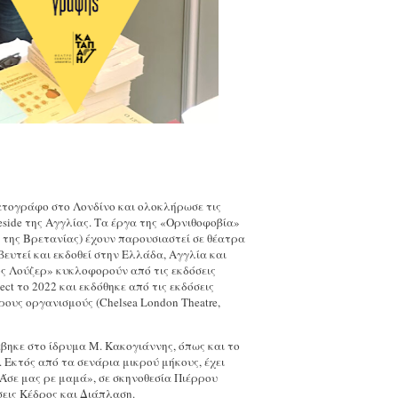
ατογράφο στο Λονδίνο και ολοκλήρωσε τις
side της Αγγλίας. Τα έργα της «Ορνιθοφοβία»
 της Βρετανίας) έχουν παρουσιαστεί σε θέατρα
ευτεί και εκδοθεί στην Ελλάδα, Αγγλία και
ος Λούζερ» κυκλοφορούν από τις εκδόσεις
ect το 2022 και εκδόθηκε από τις εκδόσεις
ους οργανισμούς (Chelsea London Theatre,
βηκε στο ίδρυμα Μ. Κακογιάννης, όπως και το
 Εκτός από τα σενάρια μικρού μήκους, έχει
Άσε μας ρε μαμά», σε σκηνοθεσία Πιέρρου
σεις Κέδρος και Διάπλαση.