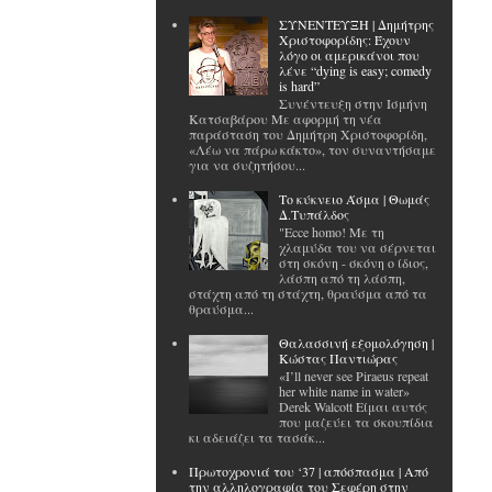
ΣΥΝΕΝΤΕΥΞΗ | Δημήτρης
Χριστοφορίδης: Έχουν
λόγο οι αμερικάνοι που
λένε “dying is easy; comedy
is hard”
Συνέντευξη στην Ισμήνη
Κατσαβάρου Με αφορμή τη νέα
παράσταση του Δημήτρη Χριστοφορίδη,
«Λέω να πάρω κάκτο», τον συναντήσαμε
για να συζητήσου...
Το κύκνειο Άσμα | Θωμάς
Δ.Τυπάλδος
"Ecce homo! Με τη
χλαμύδα του να σέρνεται
στη σκόνη - σκόνη ο ίδιος,
λάσπη από τη λάσπη,
στάχτη από τη στάχτη, θραύσμα από τα
θραύσμα...
Θαλασσινή εξομολόγηση |
Κώστας Παντιώρας
«I’ll never see Piraeus repeat
her white name in water»
Derek Walcott Είμαι αυτός
που μαζεύει τα σκουπίδια
κι αδειάζει τα τασάκ...
Πρωτοχρονιά του ‘37 | απόσπασμα | Από
την αλληλογραφία του Σεφέρη στην