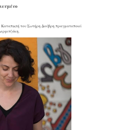
σιευμένο
 η Καταπactή του Σωτήρη Δούβρη πραγματοποιεί
Δερμιτζάκη.