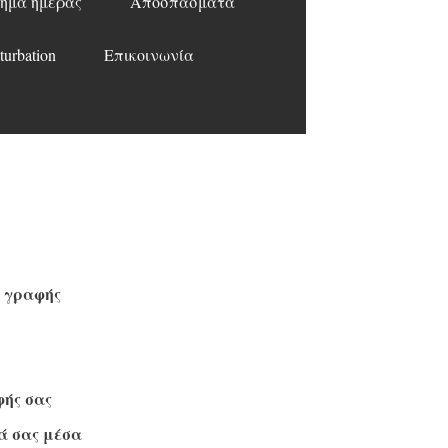
ημα ημέρας
Αποσπάσματα
turbation
Επικοινωνία
 γραφής
ής σας
ά σας μέσα