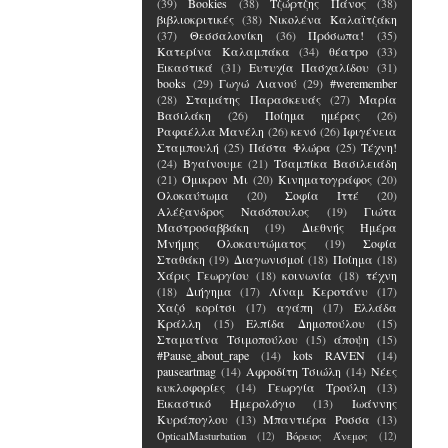
(39)
Bookies
(38)
Τζώρτζης Πάνος
(38)
βιβλιοκριτικές
(38)
Νικολένα Καλαϊτζάκη
(37)
Θεσσαλονίκη
(36)
Πρόσωπα!
(35)
Κατερίνα Καλαμπάκα
(34)
θέατρο
(33)
Εικαστικά
(31)
Ευτυχία Πασχαλίδου
(31)
books
(29)
Γωγώ Λιανού
(29)
#weremember
(28)
Σταμάτης Παρασκευάς
(27)
Μαρία
Βασιλάκη
(26)
Ποίημα ημέρας
(26)
Ραφαέλλα Μανέλη
(26)
κενό
(26)
Ιφιγένεια
Σταμπουλή
(25)
Πάστα Φλώρα
(25)
Τέχνη!
(24)
Βγαίνουμε
(21)
Τσαμπίκα Βασιλειάδη
(21)
Όμικρον Μι
(20)
Κινηματογράφος
(20)
Ολοκαύτωμα
(20)
Σοφία Ιττέ
(20)
Αλέξανδρος Νασόπουλος
(19)
Γιώτα
Μαστροσαββάκη
(19)
Διεθνής Ημέρα
Μνήμης Ολοκαυτώματος
(19)
Σοφία
Σταθάκη
(19)
Διαγωνισμοί
(18)
Ποίημα
(18)
Χάρις Γεωργίου
(18)
κοινωνία
(18)
τέχνη
(18)
Διήγημα
(17)
Λίναμ Κεροτάνυ
(17)
Χαζό κορίτσι
(17)
αγάπη
(17)
Ελλάδα
Κράλλη
(15)
Ελπίδα Δημοπούλου
(15)
Σταματίνα Τσιμοπούλου
(15)
άποψη
(15)
#Pause_about_rape
(14)
kots RAVEN
(14)
pauseartmag
(14)
Αφροδίτη Τσιώλη
(14)
Νέες
κυκλοφορίες
(14)
Γεωργία Τρούλη
(13)
Εικαστικό Ημερολόγιο
(13)
Ιωάννης
Κυράπογλου
(13)
Μπαντιέρα Ροσσα
(13)
OpticalMasturbation
(12)
Βόρειος Άνεμος
(12)