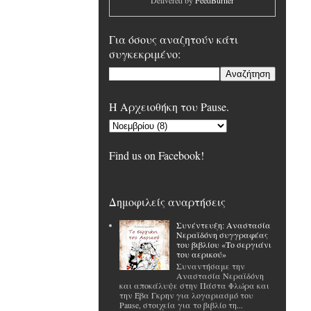
Delivered by
FeedBurner
Για όσους αναζητούν κάτι
συγκεκριμένο:
H Αρχειοθήκη του Pause.
Find us on Facebook!
Δημοφιλείς αναρτήσεις
Συνέντευξη: Αναστασία
Νεραϊδόνη συγγραφέας
του βιβλίου «Το σεργιάνι
του αερικού»
Συναντήσαμε την
Αναστασία Νεραϊδόνη
και αποκάλυψε στην Πάστα Φλώρα και
την Έβα Γκρην για λογαριασμό του
Pause, στοιχεία για το βιβλίο τη...