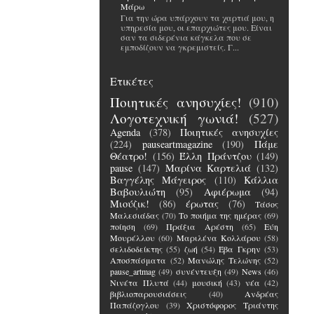
Μάρω
Για την ώρα υπάρχουν τα χαρτιά μου, η
υπηρεσία μου, οι επαρχιώτες μου. Είναι
σαν τα σιδερένια κάγκελα που σε
εμποδίζουν να γκρεμιστείς. Γ...
Ετικέτες
Ποιητικές ανησυχίες!
(910)
Λογοτεχνική γωνιά!
(527)
Agenda
(378)
Ποιητικές ανησυχίες
(224)
pauseartmagazine
(190)
Πάμε
Θέατρο!
(156)
Έλλη Πράντζου
(149)
pause
(147)
Μαρίνα Καρτελιά
(132)
Βαγγέλης Μάγειρος
(110)
Κάλλια
Βαβουλιώτη
(95)
Αφιέρωμα
(94)
Μιούζικ!
(86)
έρωτας
(76)
Τάσος
Μαλεσιάδας
(70)
Το ποιήμα της ημέρας
(69)
ποίηση
(69)
Πράξια Αρέστη
(65)
Εύη
Μουρέλλου
(60)
Μαριλένα Κολλάρου
(58)
σελιδοδείκτης
(55)
ζωή
(54)
Έβα Γκρην
(53)
Αποσπάσματα
(52)
Μανώλης Τελώνης
(52)
pause_artmag
(49)
συνέντευξη
(49)
News
(46)
Νινέτα Πλυτά
(44)
μουσική
(43)
νέα
(42)
βιβλιοπαρουσιάσεις
(40)
Ανδρέας
Παπάζογλου
(39)
Χριστόφορος Τριάντης