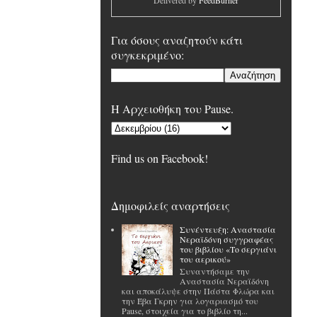
Delivered by
FeedBurner
Για όσους αναζητούν κάτι
συγκεκριμένο:
H Αρχειοθήκη του Pause.
Find us on Facebook!
Δημοφιλείς αναρτήσεις
Συνέντευξη: Αναστασία
Νεραϊδόνη συγγραφέας
του βιβλίου «Το σεργιάνι
του αερικού»
Συναντήσαμε την
Αναστασία Νεραϊδόνη
και αποκάλυψε στην Πάστα Φλώρα και
την Έβα Γκρην για λογαριασμό του
Pause, στοιχεία για το βιβλίο τη...