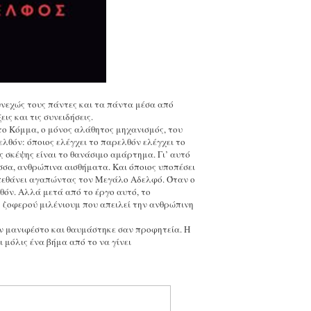
εχώς τους πάντες και τα πάντα μέσα από
ς και τις συνειδήσεις.
το Κόμμα, ο μόνος αλάθητος μηχανισμός, του
λθόν: όποιος ελέγχει το παρελθόν ελέγχει το
ς σκέψης είναι το θανάσιμο αμάρτημα. Γι’ αυτό
ώσσα, ανθρώπινα αισθήματα. Και όποιος υποπέσει
 πεθάνει αγαπώντας τον Μεγάλο Αδελφό. Όταν ο
θόν. Αλλά μετά από το έργο αυτό, το
ς ζοφερού μιλένιουμ που απειλεί την ανθρώπινη
ν μανιφέστο και θαυμάστηκε σαν προφητεία. Η
 μόλις ένα βήμα από το να γίνει