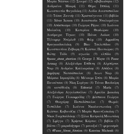
Μαρία Νάστου
(12)
Σινεμά
(12)
αβεβαιότητα
(12)
Ανδριάνα Μακρή
(11)
Θέμις Ιππέκη
(11)
Κωνσταντία Φαγαδάκη
(11)
Λυδία Ανεστοπούλου
(11)
Τάσος Ζαννής
(11)
Χριστούγεννα
(11)
βιβλία
(11)
Silver Screen
(10)
Αναστασία Νταλαμάγγα
(10)
Απόσπασμα
(10)
Γιώργος Ρήγας
(10)
Ιωάννα
Μαλούνη
(10)
Κατερίνα Θεοδώρου
(10)
Λυσίμαχος Τίγκας
(10)
Πάνος Λιάκος
(10)
Τζένιφερ Ντέρλεθ
(10)
Φιλμ
(10)
Αφροδίτη
Φραγκιαδουλάκη
(9)
Βίκυ Τσελεπίδου
(9)
Κωνσταντίνα Ζάβαρη
(9)
Κώστας Παντιώρας
(9)
Φώτης Τάδε
(9)
αγωνία
(9)
ελπίδα
(9)
#pause_about_abortion
(8)
George J. Mayte
(8)
Pause
Artmag
(8)
Αλεξάνδρα Επίθετη
(8)
Αλμπέρτος
Ναρ
(8)
Ανδρέας Κολλιαράκης
(8)
Απόψεις
(8)
Δημήτρης Νατσιόπουλος
(8)
Λεων Ναρ
(8)
Μάρσια Ισραηλίδη
(8)
Μένουμε Σπίτι
(8)
Μαρία
Πανούτσου
(8)
Νίκη Συρίγου
(8)
Τάνια Βουδούρη
(8)
κατάθλιψη
(8)
Editorial
(7)
Marla
(7)
Αλεξάνδρα Αγγελοπούλου
(7)
Αμαλία Διακάκη
(7)
Γιώργος Γλυκοφρύδης
(7)
Δέσποινα Γεώργα
(7)
Θεοχάρης Παπαδόπουλος
(7)
Θωμάς
Τυπάλδος
(7)
Ιωάννα Νικολαντωνάκη
(7)
Κώστας Καβανόζης
(7)
Μαρία Φραντζεσκάκη
(7)
Νίκος Γιαμπολδάκης
(7)
Σίλια Κατραλή Μινωτάκη
(7)
Σφίγγα
(7)
Χρήστος Κάρτας
(7)
βιβλίο
(7)
βόλτα
(7)
μικροδιήγημα
(7)
μοναξιά
(7)
φεμινισμός
(7)
#Pause_About_Abotion
(6)
Katerina Michouli
(6)