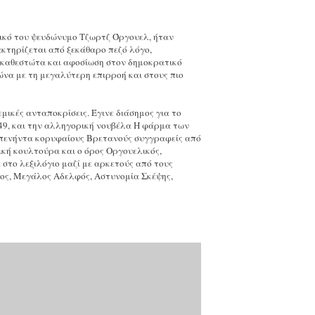
φικό του ψευδώνυμο Τζωρτζ Όργουελ, ήταν
κτηρίζεται από ξεκάθαρο πεζό λόγο,
 καθεστώτα και αφοσίωση στον δημοκρατικό
να με τη μεγαλύτερη επιρροή και στους πιο
μικές ανταποκρίσεις. Έγινε διάσημος για το
49, και την αλληγορική νουβέλα Η φάρμα των
υς πενήντα κορυφαίους Βρετανούς συγγραφείς από
τική κουλτούρα και ο όρος Οργουελικός,
το λεξιλόγιο μαζί με αρκετούς από τους
ος, Μεγάλος Αδελφός, Αστυνομία Σκέψης,