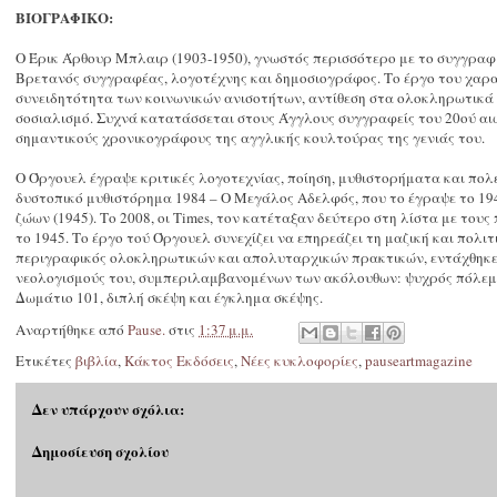
ΒΙΟΓΡΑΦΙΚΟ:
O Έρικ Άρθουρ Μπλαιρ (1903-1950), γνωστός περισσότερο με το συγγρα
Βρετανός συγγραφέας, λογοτέχνης και δημοσιογράφος. Το έργο του χαρα
συνειδητότητα των κοινωνικών ανισοτήτων, αντίθεση στα ολοκληρωτικά
σοσιαλισμό. Συχνά κατατάσσεται στους Άγγλους συγγραφείς του 20ού αιώ
σημαντικούς χρονικογράφους της αγγλικής κουλτούρας της γενιάς του.
Ο Όργουελ έγραψε κριτικές λογοτεχνίας, ποίηση, μυθιστορήματα και πολε
δυστοπικό μυθιστόρημα 1984 – Ο Μεγάλος Αδελφός, που το έγραψε το 19
ζώων (1945). Το 2008, οι Times, τον κατέταξαν δεύτερο στη λίστα με το
το 1945. Το έργο τού Όργουελ συνεχίζει να επηρεάζει τη μαζική και πολι
περιγραφικός ολοκληρωτικών και απολυταρχικών πρακτικών, εντάχθηκε σ
νεολογισμούς του, συμπεριλαμβανομένων των ακόλουθων: ψυχρός πόλεμ
Δωμάτιο 101, διπλή σκέψη και έγκλημα σκέψης.
Αναρτήθηκε από
Pause.
στις
1:37 μ.μ.
Ετικέτες
βιβλία
,
Κάκτος Εκδόσεις
,
Νέες κυκλοφορίες
,
pauseartmagazine
Δεν υπάρχουν σχόλια:
Δημοσίευση σχολίου