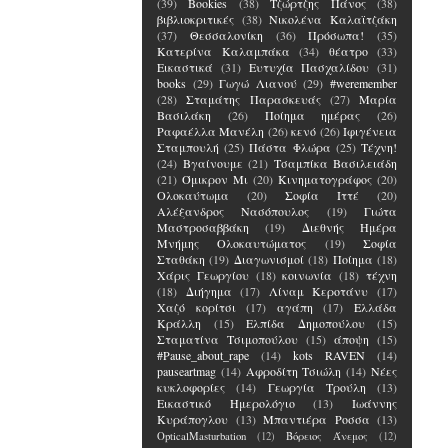
(39)
Bookies
(38)
Τζώρτζης Πάνος
(38)
βιβλιοκριτικές
(38)
Νικολένα Καλαϊτζάκη
(37)
Θεσσαλονίκη
(36)
Πρόσωπα!
(35)
Κατερίνα Καλαμπάκα
(34)
θέατρο
(33)
Εικαστικά
(31)
Ευτυχία Πασχαλίδου
(31)
books
(29)
Γωγώ Λιανού
(29)
#weremember
(28)
Σταμάτης Παρασκευάς
(27)
Μαρία
Βασιλάκη
(26)
Ποίημα ημέρας
(26)
Ραφαέλλα Μανέλη
(26)
κενό
(26)
Ιφιγένεια
Σταμπουλή
(25)
Πάστα Φλώρα
(25)
Τέχνη!
(24)
Βγαίνουμε
(21)
Τσαμπίκα Βασιλειάδη
(21)
Όμικρον Μι
(20)
Κινηματογράφος
(20)
Ολοκαύτωμα
(20)
Σοφία Ιττέ
(20)
Αλέξανδρος Νασόπουλος
(19)
Γιώτα
Μαστροσαββάκη
(19)
Διεθνής Ημέρα
Μνήμης Ολοκαυτώματος
(19)
Σοφία
Σταθάκη
(19)
Διαγωνισμοί
(18)
Ποίημα
(18)
Χάρις Γεωργίου
(18)
κοινωνία
(18)
τέχνη
(18)
Διήγημα
(17)
Λίναμ Κεροτάνυ
(17)
Χαζό κορίτσι
(17)
αγάπη
(17)
Ελλάδα
Κράλλη
(15)
Ελπίδα Δημοπούλου
(15)
Σταματίνα Τσιμοπούλου
(15)
άποψη
(15)
#Pause_about_rape
(14)
kots RAVEN
(14)
pauseartmag
(14)
Αφροδίτη Τσιώλη
(14)
Νέες
κυκλοφορίες
(14)
Γεωργία Τρούλη
(13)
Εικαστικό Ημερολόγιο
(13)
Ιωάννης
Κυράπογλου
(13)
Μπαντιέρα Ροσσα
(13)
OpticalMasturbation
(12)
Βόρειος Άνεμος
(12)