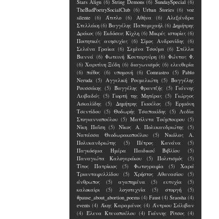
Stars Align
(6)
String Demons
(6)
SundaySpecial
(6)
TheBadPoetrySocialClub
(6)
Urban Stories
(6)
voz
silente
(6)
Άτιτλο
(6)
Αθήνα
(6)
Αλεξάνδρα
Στελλάκη
(6)
Βαγγέλης Παπαμιχαήλ
(6)
Δημήτρης
Δράκος
(6)
Εκδόσεις Κίχλη
(6)
Μικρές ιστορίες
(6)
Ποιτητικές ανησυχίες
(6)
Σίμος Ανδρονίδης
(6)
Σελάνα Γραίκα
(6)
Σεμίνα Τσούμα
(6)
Στέλλα
Βιεννά
(6)
Φωτεινή Κονταργύρη
(6)
Φώντας Φ.
(6)
Χαριτίνη Ξύδη
(6)
διαγωνισμός
(6)
ελευθερία
(6)
πάθος
(6)
υπομονή
(6)
Comrastro
(5)
Pablo
Neruda
(5)
Αγγελική Ρουμελιώτη
(5)
Βαγγέλης
Ρουσσάκης
(5)
Βαγγέλης Φραντζής
(5)
Γιάννης
Λειβαδάς
(5)
Γιορτή της Μητέρας
(5)
Γιώργος
Ασκαλίδης
(5)
Δημήτρης Γκιούλος
(5)
Ερμιόνη
Τσεντίδου
(5)
Θοδωρής Τσαπακίδης
(5)
Λυδία
Στογιαννοπούλου
(5)
Ματίλντα Τούμπουρου
(5)
Νίκη Παΐση
(5)
Νίκος Α. Πολυκανδριώτης
(5)
Νατάσσα Θεοδωρακοπούλου
(5)
Νικόλας Α.
Πολυκανδριώτης
(5)
Πέτρος Κανάνα
(5)
Παγκόσμια Ημέρα Παιδικού Βιβλίου
(5)
Παναγιώτα Καλογεράκου
(5)
Πολιτισμός
(5)
Τίτος Πατρίκιος
(5)
Φωτογραφία
(5)
Χαρά
Τριανταφυλλίδου
(5)
Χρήστος Αθανασίου
(5)
άνθρωπος
(5)
αγαπημένα
(5)
ευτυχία
(5)
καλοκαίρι
(5)
λογοτεχνία
(5)
στοργή
(5)
#pause_about_abortion_poems
(4)
Faust
(4)
Sraosha
(4)
events
(4)
Άκης Καραμάνος
(4)
Άντριου Σάλιβαν
(4)
Έλενα Kτενοπούλου
(4)
Γιάννης Ρίτσος
(4)