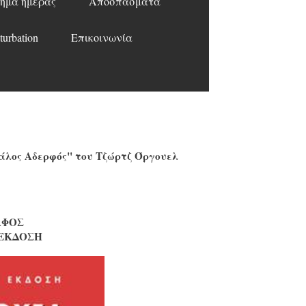
ημα ημέρας
Αποσπάσματα
turbation
Επικοινωνία
γάλος Αδερφός" του Τζώρτζ Όργουελ
ΛΦΟΣ
 ΕΚΔΟΣΗ