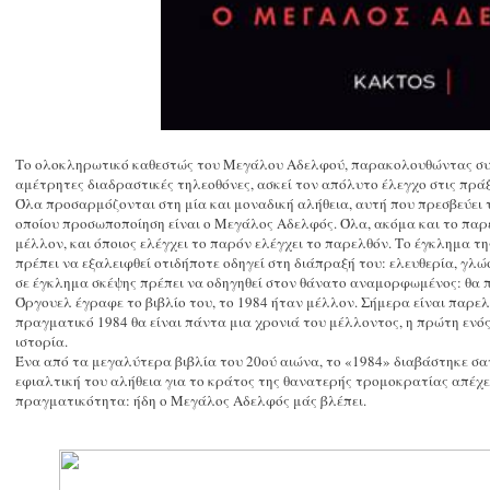
Το ολοκληρωτικό καθεστώς του Μεγάλου Αδελφού, παρακολουθώντας συν
αμέτρητες διαδραστικές τηλεοθόνες, ασκεί τον απόλυτο έλεγχο στις πράξει
Όλα προσαρμόζονται στη μία και μοναδική αλήθεια, αυτή που πρεσβεύει 
οποίου προσωποποίηση είναι ο Μεγάλος Αδελφός. Όλα, ακόμα και το παρε
μέλλον, και όποιος ελέγχει το παρόν ελέγχει το παρελθόν. Το έγκλημα τη
πρέπει να εξαλειφθεί οτιδήποτε οδηγεί στη διάπραξή του: ελευθερία, γλ
σε έγκλημα σκέψης πρέπει να οδηγηθεί στον θάνατο αναμορφωμένος: θα
Όργουελ έγραφε το βιβλίο του, το 1984 ήταν μέλλον. Σήμερα είναι παρελ
πραγματικό 1984 θα είναι πάντα μια χρονιά του μέλλοντος, η πρώτη ενό
ιστορία.
Ένα από τα μεγαλύτερα βιβλία του 20ού αιώνα, το «1984» διαβάστηκε σα
εφιαλτική του αλήθεια για το κράτος της θανατερής τρομοκρατίας απέχει
πραγματικότητα: ήδη ο Μεγάλος Αδελφός μάς βλέπει.