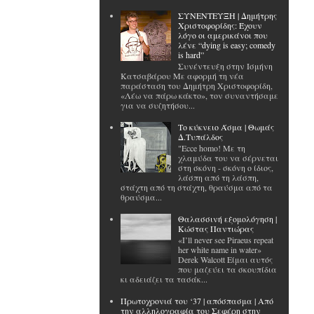
ΣΥΝΕΝΤΕΥΞΗ | Δημήτρης
Χριστοφορίδης: Έχουν
λόγο οι αμερικάνοι που
λένε “dying is easy; comedy
is hard”
Συνέντευξη στην Ισμήνη
Κατσαβάρου Με αφορμή τη νέα
παράσταση του Δημήτρη Χριστοφορίδη,
«Λέω να πάρω κάκτο», τον συναντήσαμε
για να συζητήσου...
Το κύκνειο Άσμα | Θωμάς
Δ.Τυπάλδος
"Ecce homo! Με τη
χλαμύδα του να σέρνεται
στη σκόνη - σκόνη ο ίδιος,
λάσπη από τη λάσπη,
στάχτη από τη στάχτη, θραύσμα από τα
θραύσμα...
Θαλασσινή εξομολόγηση |
Κώστας Παντιώρας
«I’ll never see Piraeus repeat
her white name in water»
Derek Walcott Είμαι αυτός
που μαζεύει τα σκουπίδια
κι αδειάζει τα τασάκ...
Πρωτοχρονιά του ‘37 | απόσπασμα | Από
την αλληλογραφία του Σεφέρη στην