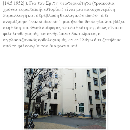
[14.5.1952] ). Για τον Σμιτ η νεωτερικότητα (τριακόσια
χρόνια ευρωπαϊκής ιστορίας) είναι μια κακοχωνεμένη
παραλλαγή και στρέβλωση θεολογικών ιδεών· ό,τι
ονομάζουμε "εκκοσμίκευση", μια ψευδο-θεολογία που βάζει
στη θέ
ση του Θεού διάφορες ψευδο-θεότητες, όπως είναι ο
φιλελευθερισμός, τα ανθρώπινα δικαιώματα, ο
αγγλοσαξονικός ορθολογισμός, εν ενί λόγω ό,τι ξεπήδησε
από τη φιλοσοφία του Διαφωτισμού.