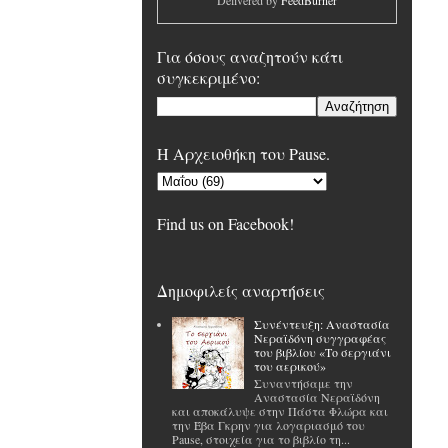
Delivered by
FeedBurner
Για όσους αναζητούν κάτι
συγκεκριμένο:
H Αρχειοθήκη του Pause.
Find us on Facebook!
Δημοφιλείς αναρτήσεις
Συνέντευξη: Αναστασία
Νεραϊδόνη συγγραφέας
του βιβλίου «Το σεργιάνι
του αερικού»
Συναντήσαμε την
Αναστασία Νεραϊδόνη
και αποκάλυψε στην Πάστα Φλώρα και
την Έβα Γκρην για λογαριασμό του
Pause, στοιχεία για το βιβλίο τη...