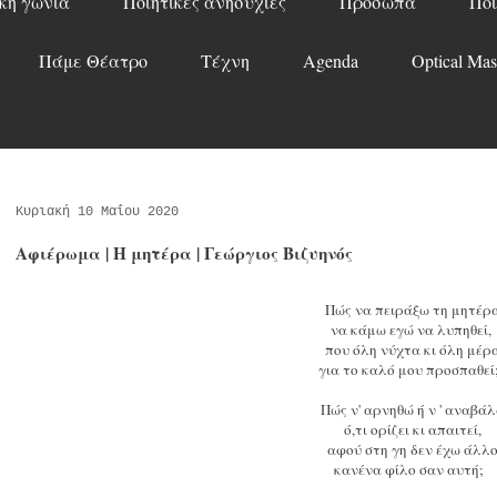
κή γωνιά
Ποιητικές ανησυχίες
Πρόσωπα
Ποί
Πάμε Θέατρο
Τέχνη
Agenda
Optical Mas
Κυριακή 10 Μαΐου 2020
Αφιέρωμα | Η μητέρα | Γεώργιος Βιζυηνός
Πώς να πειράξω τη μητέ
να κάμω εγώ να λυπηθεί
που όλη νύχτα κι όλη μέ
για το καλό μου προσπαθε
Πώς ν' αρνηθώ ή ν ' αναβά
ό,τι ορίζει κι απαιτεί,
αφού στη γη δεν έχω άλλ
κανένα φίλο σαν αυτή;