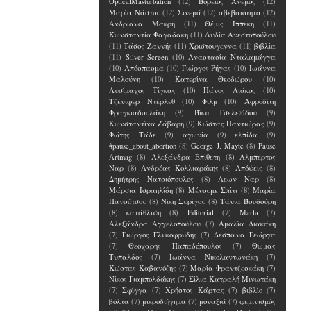
OpticalMasturbation
(12)
Βόρειος Άνεμος
(12)
Μαρία Νάστου
(12)
Σινεμά
(12)
αβεβαιότητα
(12)
Ανδριάνα Μακρή
(11)
Θέμις Ιππέκη
(11)
Κωνσταντία Φαγαδάκη
(11)
Λυδία Ανεστοπούλου
(11)
Τάσος Ζαννής
(11)
Χριστούγεννα
(11)
βιβλία
(11)
Silver Screen
(10)
Αναστασία Νταλαμάγγα
(10)
Απόσπασμα
(10)
Γιώργος Ρήγας
(10)
Ιωάννα
Μαλούνη
(10)
Κατερίνα Θεοδώρου
(10)
Λυσίμαχος Τίγκας
(10)
Πάνος Λιάκος
(10)
Τζένιφερ Ντέρλεθ
(10)
Φιλμ
(10)
Αφροδίτη
Φραγκιαδουλάκη
(9)
Βίκυ Τσελεπίδου
(9)
Κωνσταντίνα Ζάβαρη
(9)
Κώστας Παντιώρας
(9)
Φώτης Τάδε
(9)
αγωνία
(9)
ελπίδα
(9)
#pause_about_abortion
(8)
George J. Mayte
(8)
Pause
Artmag
(8)
Αλεξάνδρα Επίθετη
(8)
Αλμπέρτος
Ναρ
(8)
Ανδρέας Κολλιαράκης
(8)
Απόψεις
(8)
Δημήτρης Νατσιόπουλος
(8)
Λεων Ναρ
(8)
Μάρσια Ισραηλίδη
(8)
Μένουμε Σπίτι
(8)
Μαρία
Πανούτσου
(8)
Νίκη Συρίγου
(8)
Τάνια Βουδούρη
(8)
κατάθλιψη
(8)
Editorial
(7)
Marla
(7)
Αλεξάνδρα Αγγελοπούλου
(7)
Αμαλία Διακάκη
(7)
Γιώργος Γλυκοφρύδης
(7)
Δέσποινα Γεώργα
(7)
Θεοχάρης Παπαδόπουλος
(7)
Θωμάς
Τυπάλδος
(7)
Ιωάννα Νικολαντωνάκη
(7)
Κώστας Καβανόζης
(7)
Μαρία Φραντζεσκάκη
(7)
Νίκος Γιαμπολδάκης
(7)
Σίλια Κατραλή Μινωτάκη
(7)
Σφίγγα
(7)
Χρήστος Κάρτας
(7)
βιβλίο
(7)
βόλτα
(7)
μικροδιήγημα
(7)
μοναξιά
(7)
φεμινισμός