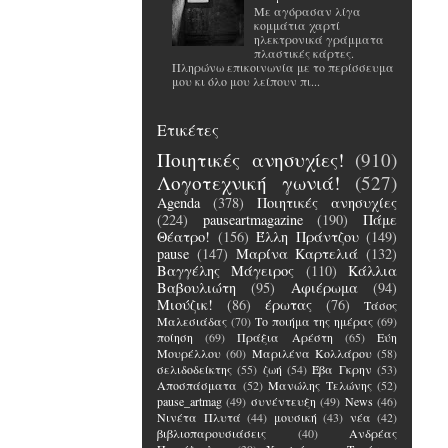
Με αγόρασαν λίγα
κομμάτια χαρτί
ηλεκτρονικά γράμματα
πλαστικές κάρτες.
Πληρώνω επικοινωνία με το περίσσευμα
μου κι όλο μου λείπουν πι...
Ετικέτες
Ποιητικές ανησυχίες!
(910)
Λογοτεχνική γωνιά!
(527)
Agenda
(378)
Ποιητικές ανησυχίες
(224)
pauseartmagazine
(190)
Πάμε
Θέατρο!
(156)
Έλλη Πράντζου
(149)
pause
(147)
Μαρίνα Καρτελιά
(132)
Βαγγέλης Μάγειρος
(110)
Κάλλια
Βαβουλιώτη
(95)
Αφιέρωμα
(94)
Μιούζικ!
(86)
έρωτας
(76)
Τάσος
Μαλεσιάδας
(70)
Το ποιήμα της ημέρας
(69)
ποίηση
(69)
Πράξια Αρέστη
(65)
Εύη
Μουρέλλου
(60)
Μαριλένα Κολλάρου
(58)
σελιδοδείκτης
(55)
ζωή
(54)
Έβα Γκρην
(53)
Αποσπάσματα
(52)
Μανώλης Τελώνης
(52)
pause_artmag
(49)
συνέντευξη
(49)
News
(46)
Νινέτα Πλυτά
(44)
μουσική
(43)
νέα
(42)
βιβλιοπαρουσιάσεις
(40)
Ανδρέας