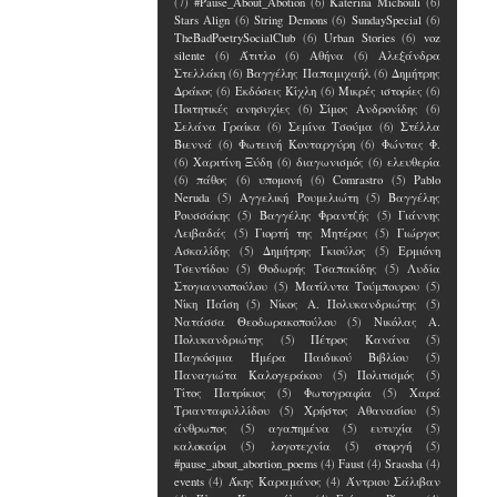
(7)
#Pause_About_Abotion
(6)
Katerina Michouli
(6)
Stars Align
(6)
String Demons
(6)
SundaySpecial
(6)
TheBadPoetrySocialClub
(6)
Urban Stories
(6)
voz
silente
(6)
Άτιτλο
(6)
Αθήνα
(6)
Αλεξάνδρα
Στελλάκη
(6)
Βαγγέλης Παπαμιχαήλ
(6)
Δημήτρης
Δράκος
(6)
Εκδόσεις Κίχλη
(6)
Μικρές ιστορίες
(6)
Ποιτητικές ανησυχίες
(6)
Σίμος Ανδρονίδης
(6)
Σελάνα Γραίκα
(6)
Σεμίνα Τσούμα
(6)
Στέλλα
Βιεννά
(6)
Φωτεινή Κονταργύρη
(6)
Φώντας Φ.
(6)
Χαριτίνη Ξύδη
(6)
διαγωνισμός
(6)
ελευθερία
(6)
πάθος
(6)
υπομονή
(6)
Comrastro
(5)
Pablo
Neruda
(5)
Αγγελική Ρουμελιώτη
(5)
Βαγγέλης
Ρουσσάκης
(5)
Βαγγέλης Φραντζής
(5)
Γιάννης
Λειβαδάς
(5)
Γιορτή της Μητέρας
(5)
Γιώργος
Ασκαλίδης
(5)
Δημήτρης Γκιούλος
(5)
Ερμιόνη
Τσεντίδου
(5)
Θοδωρής Τσαπακίδης
(5)
Λυδία
Στογιαννοπούλου
(5)
Ματίλντα Τούμπουρου
(5)
Νίκη Παΐση
(5)
Νίκος Α. Πολυκανδριώτης
(5)
Νατάσσα Θεοδωρακοπούλου
(5)
Νικόλας Α.
Πολυκανδριώτης
(5)
Πέτρος Κανάνα
(5)
Παγκόσμια Ημέρα Παιδικού Βιβλίου
(5)
Παναγιώτα Καλογεράκου
(5)
Πολιτισμός
(5)
Τίτος Πατρίκιος
(5)
Φωτογραφία
(5)
Χαρά
Τριανταφυλλίδου
(5)
Χρήστος Αθανασίου
(5)
άνθρωπος
(5)
αγαπημένα
(5)
ευτυχία
(5)
καλοκαίρι
(5)
λογοτεχνία
(5)
στοργή
(5)
#pause_about_abortion_poems
(4)
Faust
(4)
Sraosha
(4)
events
(4)
Άκης Καραμάνος
(4)
Άντριου Σάλιβαν