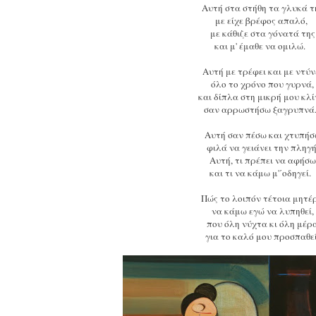
Αυτή στα στήθη τα γλυκά 
με είχε βρέφος απαλό,
με κάθιζε στα γόνατά τη
και μ' έμαθε να ομιλώ.
Αυτή με τρέφει και με ντύ
όλο το χρόνο που γυρνά
και δίπλα στη μικρή μου κλ
σαν αρρωστήσω ξαγρυπν
Αυτή σαν πέσω και χτυπή
φιλά να γειάνει την πληγ
Αυτή, τι πρέπει να αφήσ
και τι να κάμω μ'΄οδηγεί
Πώς το λοιπόν τέτοια μητ
να κάμω εγώ να λυπηθεί
που όλη νύχτα κι όλη μέ
για το καλό μου προσπαθε