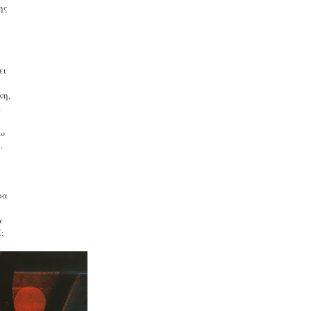
της
ς
νει
,
ίνη,
ά.
σω
ή.
ω
.
έρα
,
ρα
ί;