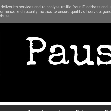
deliver its services and to analyze traffic. Your IP address and 
formance and security metrics to ensure quality of service, gen
abuse.