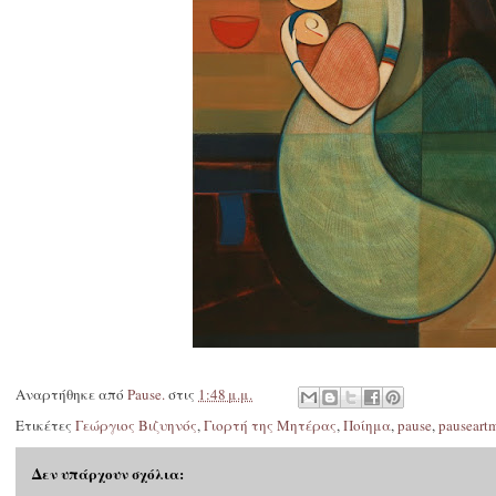
Αναρτήθηκε από
Pause.
στις
1:48 μ.μ.
Ετικέτες
Γεώργιος Βιζυηνός
,
Γιορτή της Μητέρας
,
Ποίημα
,
pause
,
pauseart
Δεν υπάρχουν σχόλια: