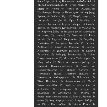
Stars Align
(6)
String Demons
(6)
SundaySpecial
(6)
TheBadPoetrySocialClub
(6)
Urban Stories
(6)
voz
silente
(6)
Άτιτλο
(6)
Αθήνα
(6)
Αλεξάνδρα
Στελλάκη
(6)
Βαγγέλης Παπαμιχαήλ
(6)
Δημήτρης
Δράκος
(6)
Εκδόσεις Κίχλη
(6)
Μικρές ιστορίες
(6)
Ποιτητικές ανησυχίες
(6)
Σίμος Ανδρονίδης
(6)
Σελάνα Γραίκα
(6)
Σεμίνα Τσούμα
(6)
Στέλλα
Βιεννά
(6)
Φωτεινή Κονταργύρη
(6)
Φώντας Φ.
(6)
Χαριτίνη Ξύδη
(6)
διαγωνισμός
(6)
ελευθερία
(6)
πάθος
(6)
υπομονή
(6)
Comrastro
(5)
Pablo
Neruda
(5)
Αγγελική Ρουμελιώτη
(5)
Βαγγέλης
Ρουσσάκης
(5)
Βαγγέλης Φραντζής
(5)
Γιάννης
Λειβαδάς
(5)
Γιορτή της Μητέρας
(5)
Γιώργος
Ασκαλίδης
(5)
Δημήτρης Γκιούλος
(5)
Ερμιόνη
Τσεντίδου
(5)
Θοδωρής Τσαπακίδης
(5)
Λυδία
Στογιαννοπούλου
(5)
Ματίλντα Τούμπουρου
(5)
Νίκη Παΐση
(5)
Νίκος Α. Πολυκανδριώτης
(5)
Νατάσσα Θεοδωρακοπούλου
(5)
Νικόλας Α.
Πολυκανδριώτης
(5)
Πέτρος Κανάνα
(5)
Παγκόσμια Ημέρα Παιδικού Βιβλίου
(5)
Παναγιώτα Καλογεράκου
(5)
Πολιτισμός
(5)
Τίτος Πατρίκιος
(5)
Φωτογραφία
(5)
Χαρά
Τριανταφυλλίδου
(5)
Χρήστος Αθανασίου
(5)
άνθρωπος
(5)
αγαπημένα
(5)
ευτυχία
(5)
καλοκαίρι
(5)
λογοτεχνία
(5)
στοργή
(5)
#pause_about_abortion_poems
(4)
Faust
(4)
Sraosha
(4)
events
(4)
Άκης Καραμάνος
(4)
Άντριου Σάλιβαν
(4)
Έλενα Kτενοπούλου
(4)
Γιάννης Ρίτσος
(4)