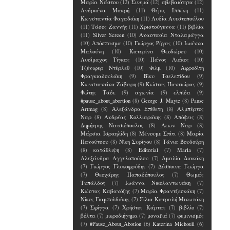
Μαρία Νάστου
(12)
Σινεμά
(12)
αβεβαιότητα
(12)
Ανδριάνα Μακρή
(11)
Θέμις Ιππέκη
(11)
Κωνσταντία Φαγαδάκη
(11)
Λυδία Ανεστοπούλου
(11)
Τάσος Ζαννής
(11)
Χριστούγεννα
(11)
βιβλία
(11)
Silver Screen
(10)
Αναστασία Νταλαμάγγα
(10)
Απόσπασμα
(10)
Γιώργος Ρήγας
(10)
Ιωάννα
Μαλούνη
(10)
Κατερίνα Θεοδώρου
(10)
Λυσίμαχος Τίγκας
(10)
Πάνος Λιάκος
(10)
Τζένιφερ Ντέρλεθ
(10)
Φιλμ
(10)
Αφροδίτη
Φραγκιαδουλάκη
(9)
Βίκυ Τσελεπίδου
(9)
Κωνσταντίνα Ζάβαρη
(9)
Κώστας Παντιώρας
(9)
Φώτης Τάδε
(9)
αγωνία
(9)
ελπίδα
(9)
#pause_about_abortion
(8)
George J. Mayte
(8)
Pause
Artmag
(8)
Αλεξάνδρα Επίθετη
(8)
Αλμπέρτος
Ναρ
(8)
Ανδρέας Κολλιαράκης
(8)
Απόψεις
(8)
Δημήτρης Νατσιόπουλος
(8)
Λεων Ναρ
(8)
Μάρσια Ισραηλίδη
(8)
Μένουμε Σπίτι
(8)
Μαρία
Πανούτσου
(8)
Νίκη Συρίγου
(8)
Τάνια Βουδούρη
(8)
κατάθλιψη
(8)
Editorial
(7)
Marla
(7)
Αλεξάνδρα Αγγελοπούλου
(7)
Αμαλία Διακάκη
(7)
Γιώργος Γλυκοφρύδης
(7)
Δέσποινα Γεώργα
(7)
Θεοχάρης Παπαδόπουλος
(7)
Θωμάς
Τυπάλδος
(7)
Ιωάννα Νικολαντωνάκη
(7)
Κώστας Καβανόζης
(7)
Μαρία Φραντζεσκάκη
(7)
Νίκος Γιαμπολδάκης
(7)
Σίλια Κατραλή Μινωτάκη
(7)
Σφίγγα
(7)
Χρήστος Κάρτας
(7)
βιβλίο
(7)
βόλτα
(7)
μικροδιήγημα
(7)
μοναξιά
(7)
φεμινισμός
(7)
#Pause_About_Abotion
(6)
Katerina Michouli
(6)