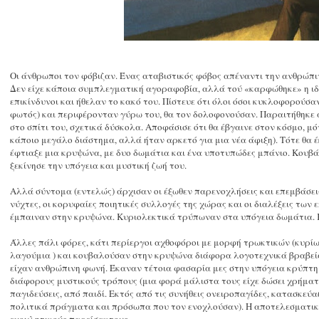
Οι άνθρωποι τον φόβιζαν. Ένας αταβιστικός φόβος απέναντι την ανθρώπι
Δεν είχε κάποια συμπλεγματική αγοραφοβία, αλλά τού «καρφώθηκε» η ιδέα
επικίνδυνοι και ήθελαν το κακό του. Πίστευε ότι όλοι όσοι κυκλοφορούσ
φωτός) και περιφέρονταν γύρω του, θα τον δολοφονούσαν. Παραιτήθηκε 
στο σπίτι του, σχετικά δύσκολα. Αποφάσισε ότι θα έβγαινε στον κόσμο, μ
κάποιο μεγάλο διάστημα, αλλά ήταν αρκετό για μια νέα άφιξη). Τότε θα έ
έφτιαξε μια κρυψώνα, με δυο δωμάτια και ένα υποτυπώδες μπάνιο. Κουβά
ξεκίνησε την υπόγεια και μυστική ζωή του.
Αλλά σύντομα (εντελώς) άρχισαν οι έξωθεν παρενοχλήσεις και επεμβάσεις
νύχτες, οι κορυφαίες ποιητικές συλλογές της χώρας και οι διαλέξεις των
έμπαιναν στην κρυψώνα. Κυριολεκτικά τρύπωναν στα υπόγεια δωμάτια. 
Άλλες πάλι φόρες, κάτι περίεργοι αχθοφόροι με μορφή τρωκτικών (κυρίω
λαγούμια ) και κουβαλούσαν στην κρυψώνα διάφορα λογοτεχνικά βραβεία 
είχαν ανθρώπινη φωνή. Έκαναν τέτοια φασαρία μες στην υπόγεια κρύπτη
διάφορους μυστικούς τρόπους (μια φορά μάλιστα τους είχε δώσει χρήματ
παγιδεύσεις, από παιδί. Εκτός από τις συνήθεις ονειροπαγίδες, κατασκεύ
πολιτικά πράγματα και πρόσωπα που τον ενοχλούσαν). Η αποτελεσματικ