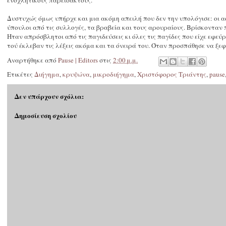
ενοχλητικούς παρείσακτους.
Δυστυχώς όμως υπήρχε και μια ακόμη απειλή που δεν την υπολόγισε: οι αό
ύπουλοι από τις συλλογές, τα βραβεία και τους αρουραίους. Βρίσκονταν
Ήταν απρόσβλητοι από τις παγιδεύσεις κι όλες τις παγίδες που είχε εφεύρ
τού έκλεβαν τις λέξεις ακόμα και τα όνειρά του. Όταν προσπάθησε να ξε
Αναρτήθηκε από
Pause | Editors
στις
2:00 μ.μ.
Ετικέτες
Διήγημα
,
κρυψώνα
,
μικροδιήγημα
,
Χριστόφορος Τριάντης
,
pause
Δεν υπάρχουν σχόλια:
Δημοσίευση σχολίου