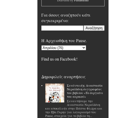
Delivered by
FeedBurner
Για όσους αναζητούν κάτι
συγκεκριμένο:
H Αρχειοθήκη του Pause.
Find us on Facebook!
Δημοφιλείς αναρτήσεις
Συνέντευξη: Αναστασία
Νεραϊδόνη συγγραφέας
του βιβλίου «Το σεργιάνι
του αερικού»
Συναντήσαμε την
Αναστασία Νεραϊδόνη
και αποκάλυψε στην Πάστα Φλώρα και
την Έβα Γκρην για λογαριασμό του
Pause, στοιχεία για το βιβλίο τη...