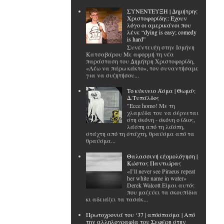
ΣΥΝΕΝΤΕΥΞΗ | Δημήτρης
Χριστοφορίδης: Έχουν
λόγο οι αμερικάνοι που
λένε “dying is easy; comedy
is hard”
Συνέντευξη στην Ισμήνη
Κατσαβάρου Με αφορμή τη νέα
παράσταση του Δημήτρη Χριστοφορίδη,
«Λέω να πάρω κάκτο», τον συναντήσαμε
για να συζητήσου...
Το κύκνειο Άσμα | Θωμάς
Δ.Τυπάλδος
"Ecce homo! Με τη
χλαμύδα του να σέρνεται
στη σκόνη - σκόνη ο ίδιος,
λάσπη από τη λάσπη,
στάχτη από τη στάχτη, θραύσμα από τα
θραύσμα...
Θαλασσινή εξομολόγηση |
Κώστας Παντιώρας
«I’ll never see Piraeus repeat
her white name in water»
Derek Walcott Είμαι αυτός
που μαζεύει τα σκουπίδια
κι αδειάζει τα τασάκ...
Πρωτοχρονιά του ‘37 | απόσπασμα | Από
την αλληλογραφία του Σεφέρη στην