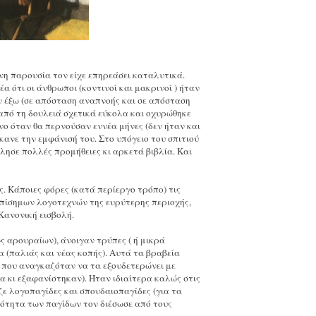
νη παρουσία τον είχε επηρεάσει καταλυτικά.
 ότι οι άνθρωποι (κοντινοί και μακρινοί ) ήταν
αν έξω (σε απόσταση αναπνοής και σε απόσταση
από τη δουλειά σχετικά εύκολα και οχυρώθηκε
όνο όταν θα περνούσαν εννέα μήνες (δεν ήταν και
κανε την εμφάνισή του. Στο υπόγειο του σπιτιού
λησε πολλές προμήθειες κι αρκετά βιβλία. Και
. Κάποιες φόρες (κατά περίεργο τρόπο) τις
 επίσημων λογοτεχνών της ευρύτερης περιοχής,
Κανονική εισβολή.
ς αρουραίων), άνοιγαν τρύπες ( ή μικρά
(παλιάς και νέας κοπής). Αυτά τα βραβεία
 που αναγκαζόταν να τα εξουδετερώνει με
α κι εξαφανίστηκαν). Ήταν ιδιαίτερα καλώς στις
αζε λογοπαγίδες και σπουδαιοπαγίδες (για τα
ότητα των παγίδων τον διέσωσε από τους