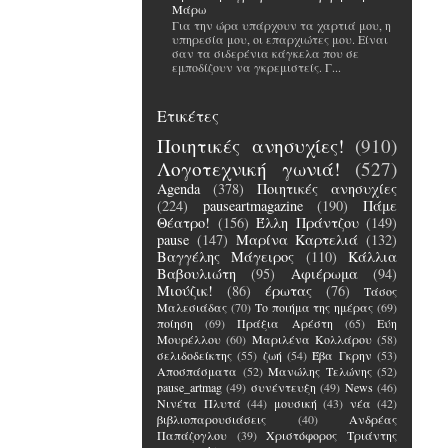
Μάρω
Για την ώρα υπάρχουν τα χαρτιά μου, η
υπηρεσία μου, οι επαρχιώτες μου. Είναι
σαν τα σιδερένια κάγκελα που σε
εμποδίζουν να γκρεμιστείς. Γ...
Ετικέτες
Ποιητικές ανησυχίες!
(910)
Λογοτεχνική γωνιά!
(527)
Agenda
(378)
Ποιητικές ανησυχίες
(224)
pauseartmagazine
(190)
Πάμε
Θέατρο!
(156)
Έλλη Πράντζου
(149)
pause
(147)
Μαρίνα Καρτελιά
(132)
Βαγγέλης Μάγειρος
(110)
Κάλλια
Βαβουλιώτη
(95)
Αφιέρωμα
(94)
Μιούζικ!
(86)
έρωτας
(76)
Τάσος
Μαλεσιάδας
(70)
Το ποιήμα της ημέρας
(69)
ποίηση
(69)
Πράξια Αρέστη
(65)
Εύη
Μουρέλλου
(60)
Μαριλένα Κολλάρου
(58)
σελιδοδείκτης
(55)
ζωή
(54)
Έβα Γκρην
(53)
Αποσπάσματα
(52)
Μανώλης Τελώνης
(52)
pause_artmag
(49)
συνέντευξη
(49)
News
(46)
Νινέτα Πλυτά
(44)
μουσική
(43)
νέα
(42)
βιβλιοπαρουσιάσεις
(40)
Ανδρέας
Παπάζογλου
(39)
Χριστόφορος Τριάντης