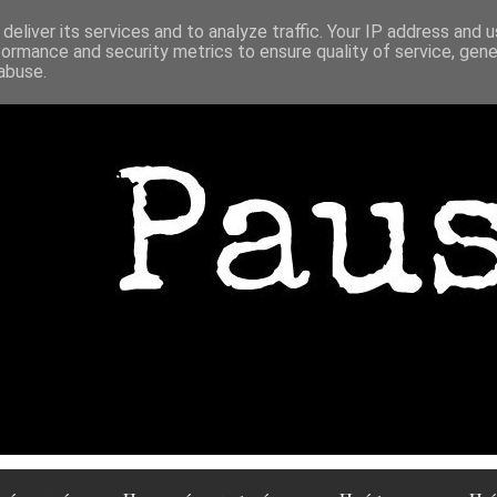
deliver its services and to analyze traffic. Your IP address and 
formance and security metrics to ensure quality of service, gen
abuse.