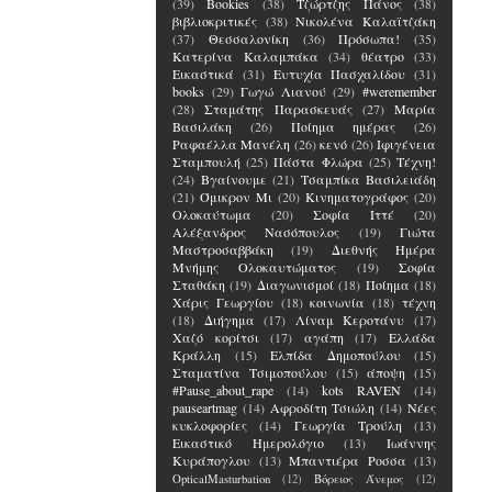
(39)
Bookies
(38)
Τζώρτζης Πάνος
(38)
βιβλιοκριτικές
(38)
Νικολένα Καλαϊτζάκη
(37)
Θεσσαλονίκη
(36)
Πρόσωπα!
(35)
Κατερίνα Καλαμπάκα
(34)
θέατρο
(33)
Εικαστικά
(31)
Ευτυχία Πασχαλίδου
(31)
books
(29)
Γωγώ Λιανού
(29)
#weremember
(28)
Σταμάτης Παρασκευάς
(27)
Μαρία
Βασιλάκη
(26)
Ποίημα ημέρας
(26)
Ραφαέλλα Μανέλη
(26)
κενό
(26)
Ιφιγένεια
Σταμπουλή
(25)
Πάστα Φλώρα
(25)
Τέχνη!
(24)
Βγαίνουμε
(21)
Τσαμπίκα Βασιλειάδη
(21)
Όμικρον Μι
(20)
Κινηματογράφος
(20)
Ολοκαύτωμα
(20)
Σοφία Ιττέ
(20)
Αλέξανδρος Νασόπουλος
(19)
Γιώτα
Μαστροσαββάκη
(19)
Διεθνής Ημέρα
Μνήμης Ολοκαυτώματος
(19)
Σοφία
Σταθάκη
(19)
Διαγωνισμοί
(18)
Ποίημα
(18)
Χάρις Γεωργίου
(18)
κοινωνία
(18)
τέχνη
(18)
Διήγημα
(17)
Λίναμ Κεροτάνυ
(17)
Χαζό κορίτσι
(17)
αγάπη
(17)
Ελλάδα
Κράλλη
(15)
Ελπίδα Δημοπούλου
(15)
Σταματίνα Τσιμοπούλου
(15)
άποψη
(15)
#Pause_about_rape
(14)
kots RAVEN
(14)
pauseartmag
(14)
Αφροδίτη Τσιώλη
(14)
Νέες
κυκλοφορίες
(14)
Γεωργία Τρούλη
(13)
Εικαστικό Ημερολόγιο
(13)
Ιωάννης
Κυράπογλου
(13)
Μπαντιέρα Ροσσα
(13)
OpticalMasturbation
(12)
Βόρειος Άνεμος
(12)