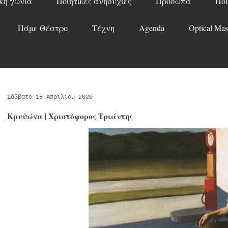
κή γωνιά
Ποιητικές ανησυχίες
Πρόσωπα
Ποί
Πάμε Θέατρο
Τέχνη
Agenda
Optical Mas
Σάββατο 18 Απριλίου 2020
Κρυψώνα | Χριστόφορος Τριάντης