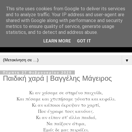
This site uses cookies from Google to deliver its services
and to analyze traffic. Your IP address and user-agent are
shared with Google along with performance and security
metrics to ensure quality of service, generate usage
statistics, and to detect and address abuse.
LEARN MORE
GOT IT
▼
Πέμπτη 27 Φεβρουαρίου 2020
Παιδική χαρά | Βαγγέλης Μάγειρος
Κι αν χάσαμε σε στημένο παιχνίδι,
Και πέσαμε και χτυπήσαμε γόνατα και κεφάλι.
Κι αν κάποιοι έκρυψαν το χαρτί,
Που έγραφε τους κανόνες.
Κι αν είπαν στ' άλλα παιδιά,
Να παίξουν άτιμα,
Εμάς δε μας πειράζει.