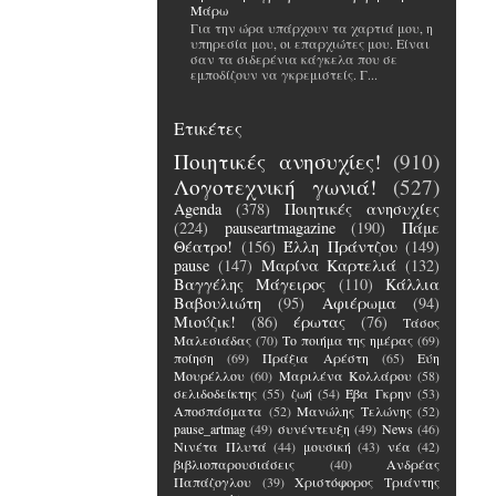
Μάρω
Για την ώρα υπάρχουν τα χαρτιά μου, η
υπηρεσία μου, οι επαρχιώτες μου. Είναι
σαν τα σιδερένια κάγκελα που σε
εμποδίζουν να γκρεμιστείς. Γ...
Ετικέτες
Ποιητικές ανησυχίες!
(910)
Λογοτεχνική γωνιά!
(527)
Agenda
(378)
Ποιητικές ανησυχίες
(224)
pauseartmagazine
(190)
Πάμε
Θέατρο!
(156)
Έλλη Πράντζου
(149)
pause
(147)
Μαρίνα Καρτελιά
(132)
Βαγγέλης Μάγειρος
(110)
Κάλλια
Βαβουλιώτη
(95)
Αφιέρωμα
(94)
Μιούζικ!
(86)
έρωτας
(76)
Τάσος
Μαλεσιάδας
(70)
Το ποιήμα της ημέρας
(69)
ποίηση
(69)
Πράξια Αρέστη
(65)
Εύη
Μουρέλλου
(60)
Μαριλένα Κολλάρου
(58)
σελιδοδείκτης
(55)
ζωή
(54)
Έβα Γκρην
(53)
Αποσπάσματα
(52)
Μανώλης Τελώνης
(52)
pause_artmag
(49)
συνέντευξη
(49)
News
(46)
Νινέτα Πλυτά
(44)
μουσική
(43)
νέα
(42)
βιβλιοπαρουσιάσεις
(40)
Ανδρέας
Παπάζογλου
(39)
Χριστόφορος Τριάντης