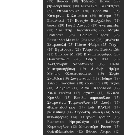
(39)
Bookies
(38)
Τζώρτζης Πάνος
(38)
βιβλιοκριτικές
(38)
Νικολένα Καλαϊτζάκη
(37)
Θεσσαλονίκη
(36)
Πρόσωπα!
(35)
Κατερίνα Καλαμπάκα
(34)
θέατρο
(33)
Εικαστικά
(31)
Ευτυχία Πασχαλίδου
(31)
books
(29)
Γωγώ Λιανού
(29)
#weremember
(28)
Σταμάτης Παρασκευάς
(27)
Μαρία
Βασιλάκη
(26)
Ποίημα ημέρας
(26)
Ραφαέλλα Μανέλη
(26)
κενό
(26)
Ιφιγένεια
Σταμπουλή
(25)
Πάστα Φλώρα
(25)
Τέχνη!
(24)
Βγαίνουμε
(21)
Τσαμπίκα Βασιλειάδη
(21)
Όμικρον Μι
(20)
Κινηματογράφος
(20)
Ολοκαύτωμα
(20)
Σοφία Ιττέ
(20)
Αλέξανδρος Νασόπουλος
(19)
Γιώτα
Μαστροσαββάκη
(19)
Διεθνής Ημέρα
Μνήμης Ολοκαυτώματος
(19)
Σοφία
Σταθάκη
(19)
Διαγωνισμοί
(18)
Ποίημα
(18)
Χάρις Γεωργίου
(18)
κοινωνία
(18)
τέχνη
(18)
Διήγημα
(17)
Λίναμ Κεροτάνυ
(17)
Χαζό κορίτσι
(17)
αγάπη
(17)
Ελλάδα
Κράλλη
(15)
Ελπίδα Δημοπούλου
(15)
Σταματίνα Τσιμοπούλου
(15)
άποψη
(15)
#Pause_about_rape
(14)
kots RAVEN
(14)
pauseartmag
(14)
Αφροδίτη Τσιώλη
(14)
Νέες
κυκλοφορίες
(14)
Γεωργία Τρούλη
(13)
Εικαστικό Ημερολόγιο
(13)
Ιωάννης
Κυράπογλου
(13)
Μπαντιέρα Ροσσα
(13)
OpticalMasturbation
(12)
Βόρειος Άνεμος
(12)