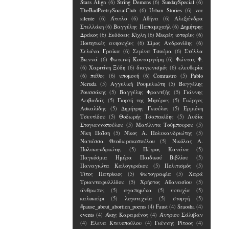
Stars Align
(6)
String Demons
(6)
SundaySpecial
(6)
TheBadPoetrySocialClub
(6)
Urban Stories
(6)
voz
silente
(6)
Άτιτλο
(6)
Αθήνα
(6)
Αλεξάνδρα
Στελλάκη
(6)
Βαγγέλης Παπαμιχαήλ
(6)
Δημήτρης
Δράκος
(6)
Εκδόσεις Κίχλη
(6)
Μικρές ιστορίες
(6)
Ποιτητικές ανησυχίες
(6)
Σίμος Ανδρονίδης
(6)
Σελάνα Γραίκα
(6)
Σεμίνα Τσούμα
(6)
Στέλλα
Βιεννά
(6)
Φωτεινή Κονταργύρη
(6)
Φώντας Φ.
(6)
Χαριτίνη Ξύδη
(6)
διαγωνισμός
(6)
ελευθερία
(6)
πάθος
(6)
υπομονή
(6)
Comrastro
(5)
Pablo
Neruda
(5)
Αγγελική Ρουμελιώτη
(5)
Βαγγέλης
Ρουσσάκης
(5)
Βαγγέλης Φραντζής
(5)
Γιάννης
Λειβαδάς
(5)
Γιορτή της Μητέρας
(5)
Γιώργος
Ασκαλίδης
(5)
Δημήτρης Γκιούλος
(5)
Ερμιόνη
Τσεντίδου
(5)
Θοδωρής Τσαπακίδης
(5)
Λυδία
Στογιαννοπούλου
(5)
Ματίλντα Τούμπουρου
(5)
Νίκη Παΐση
(5)
Νίκος Α. Πολυκανδριώτης
(5)
Νατάσσα Θεοδωρακοπούλου
(5)
Νικόλας Α.
Πολυκανδριώτης
(5)
Πέτρος Κανάνα
(5)
Παγκόσμια Ημέρα Παιδικού Βιβλίου
(5)
Παναγιώτα Καλογεράκου
(5)
Πολιτισμός
(5)
Τίτος Πατρίκιος
(5)
Φωτογραφία
(5)
Χαρά
Τριανταφυλλίδου
(5)
Χρήστος Αθανασίου
(5)
άνθρωπος
(5)
αγαπημένα
(5)
ευτυχία
(5)
καλοκαίρι
(5)
λογοτεχνία
(5)
στοργή
(5)
#pause_about_abortion_poems
(4)
Faust
(4)
Sraosha
(4)
events
(4)
Άκης Καραμάνος
(4)
Άντριου Σάλιβαν
(4)
Έλενα Kτενοπούλου
(4)
Γιάννης Ρίτσος
(4)