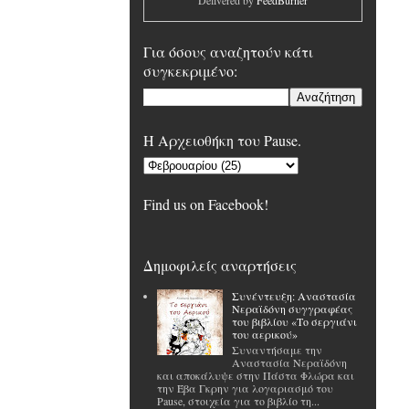
Delivered by
FeedBurner
Για όσους αναζητούν κάτι
συγκεκριμένο:
H Αρχειοθήκη του Pause.
Find us on Facebook!
Δημοφιλείς αναρτήσεις
Συνέντευξη: Αναστασία
Νεραϊδόνη συγγραφέας
του βιβλίου «Το σεργιάνι
του αερικού»
Συναντήσαμε την
Αναστασία Νεραϊδόνη
και αποκάλυψε στην Πάστα Φλώρα και
την Έβα Γκρην για λογαριασμό του
Pause, στοιχεία για το βιβλίο τη...