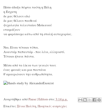
Πόσο άδοξα πέφτει τούτη η Πόλη
η Έσχατη
δε μας θέλουν εδώ
δε μας θέλουν πουθενά
ψυχολογία τελευταίου Μοϊκανού
ετοιμάζουν
να φορέσουμε κάτω από τη στολή αυτοχειρίας.
Ναι. Είναι τέτοιοι τύποι.
Αναντάμ παπαντάμ - που λένε, ελληνιστί.
Τέτοιοι ήτανε πάντα.
Μέσα από το λίκνο των γενεών τους
ένας φονιάς και μια πουτάνα
θ' αμαυρώνουν την ανθρωπότητα.
Αναρτήθηκε από
Pause | Editors
στις
3:14 μ.μ.
Ετικέτες
Ξένια Πολίτη
,
Ποιητικές ανησυχίες