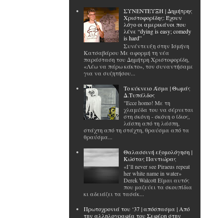
ΣΥΝΕΝΤΕΥΞΗ | Δημήτρης
Χριστοφορίδης: Έχουν
λόγο οι αμερικάνοι που
λένε “dying is easy; comedy
is hard”
Συνέντευξη στην Ισμήνη
Κατσαβάρου Με αφορμή τη νέα
παράσταση του Δημήτρη Χριστοφορίδη,
«Λέω να πάρω κάκτο», τον συναντήσαμε
για να συζητήσου...
Το κύκνειο Άσμα | Θωμάς
Δ.Τυπάλδος
"Ecce homo! Με τη
χλαμύδα του να σέρνεται
στη σκόνη - σκόνη ο ίδιος,
λάσπη από τη λάσπη,
στάχτη από τη στάχτη, θραύσμα από τα
θραύσμα...
Θαλασσινή εξομολόγηση |
Κώστας Παντιώρας
«I’ll never see Piraeus repeat
her white name in water»
Derek Walcott Είμαι αυτός
που μαζεύει τα σκουπίδια
κι αδειάζει τα τασάκ...
Πρωτοχρονιά του ‘37 | απόσπασμα | Από
την αλληλογραφία του Σεφέρη στην