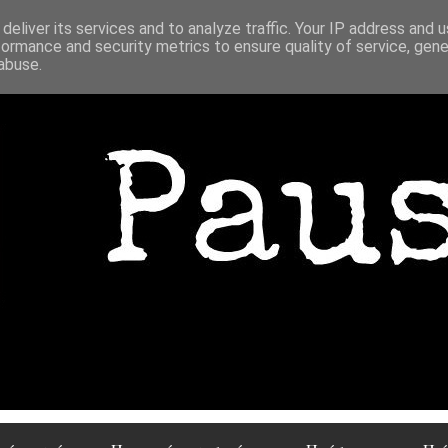
deliver its services and to analyze traffic. Your IP address and 
formance and security metrics to ensure quality of service, gen
abuse.