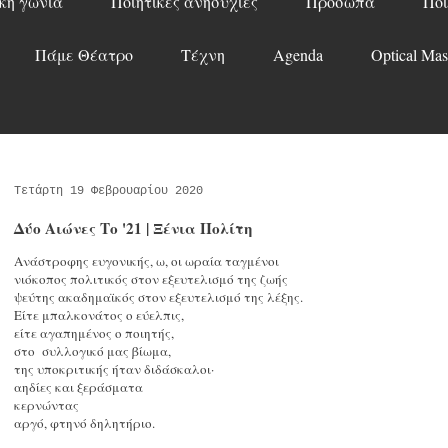
κή γωνιά
Ποιητικές ανησυχίες
Πρόσωπα
Ποί
Πάμε Θέατρο
Τέχνη
Agenda
Optical Mas
Τετάρτη 19 Φεβρουαρίου 2020
Δύο Αιώνες Το '21 | Ξένια Πολίτη
Ανάστροφης ευγονικής, ω, οι ωραία ταγμένοι
νιόκοπος πολιτικός στον εξευτελισμό της ζωής
ψεύτης ακαδημαϊκός στον εξευτελισμό της λέξης.
Είτε μπαλκονάτος ο εύελπις,
είτε αγαπημένος ο ποιητής,
στο συλλογικό μας βίωμα,
της υποκριτικής ήταν διδάσκαλοι·
αηδίες και ξεράσματα
κερνώντας
αργό, φτηνό δηλητήριο.