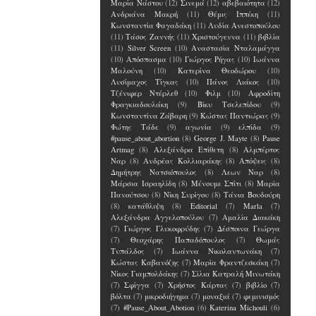
Μαρία Νάστου
(12)
Σινεμά
(12)
αβεβαιότητα
(12)
Ανδριάνα Μακρή
(11)
Θέμις Ιππέκη
(11)
Κωνσταντία Φαγαδάκη
(11)
Λυδία Ανεστοπούλου
(11)
Τάσος Ζαννής
(11)
Χριστούγεννα
(11)
βιβλία
(11)
Silver Screen
(10)
Αναστασία Νταλαμάγγα
(10)
Απόσπασμα
(10)
Γιώργος Ρήγας
(10)
Ιωάννα
Μαλούνη
(10)
Κατερίνα Θεοδώρου
(10)
Λυσίμαχος Τίγκας
(10)
Πάνος Λιάκος
(10)
Τζένιφερ Ντέρλεθ
(10)
Φιλμ
(10)
Αφροδίτη
Φραγκιαδουλάκη
(9)
Βίκυ Τσελεπίδου
(9)
Κωνσταντίνα Ζάβαρη
(9)
Κώστας Παντιώρας
(9)
Φώτης Τάδε
(9)
αγωνία
(9)
ελπίδα
(9)
#pause_about_abortion
(8)
George J. Mayte
(8)
Pause
Artmag
(8)
Αλεξάνδρα Επίθετη
(8)
Αλμπέρτος
Ναρ
(8)
Ανδρέας Κολλιαράκης
(8)
Απόψεις
(8)
Δημήτρης Νατσιόπουλος
(8)
Λεων Ναρ
(8)
Μάρσια Ισραηλίδη
(8)
Μένουμε Σπίτι
(8)
Μαρία
Πανούτσου
(8)
Νίκη Συρίγου
(8)
Τάνια Βουδούρη
(8)
κατάθλιψη
(8)
Editorial
(7)
Marla
(7)
Αλεξάνδρα Αγγελοπούλου
(7)
Αμαλία Διακάκη
(7)
Γιώργος Γλυκοφρύδης
(7)
Δέσποινα Γεώργα
(7)
Θεοχάρης Παπαδόπουλος
(7)
Θωμάς
Τυπάλδος
(7)
Ιωάννα Νικολαντωνάκη
(7)
Κώστας Καβανόζης
(7)
Μαρία Φραντζεσκάκη
(7)
Νίκος Γιαμπολδάκης
(7)
Σίλια Κατραλή Μινωτάκη
(7)
Σφίγγα
(7)
Χρήστος Κάρτας
(7)
βιβλίο
(7)
βόλτα
(7)
μικροδιήγημα
(7)
μοναξιά
(7)
φεμινισμός
(7)
#Pause_About_Abotion
(6)
Katerina Michouli
(6)