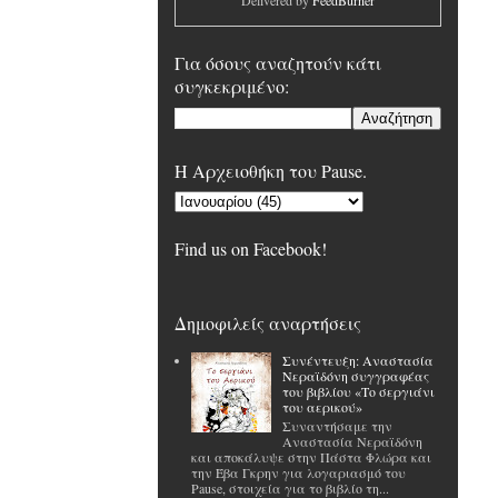
Delivered by
FeedBurner
Για όσους αναζητούν κάτι
συγκεκριμένο:
H Αρχειοθήκη του Pause.
Find us on Facebook!
Δημοφιλείς αναρτήσεις
Συνέντευξη: Αναστασία
Νεραϊδόνη συγγραφέας
του βιβλίου «Το σεργιάνι
του αερικού»
Συναντήσαμε την
Αναστασία Νεραϊδόνη
και αποκάλυψε στην Πάστα Φλώρα και
την Έβα Γκρην για λογαριασμό του
Pause, στοιχεία για το βιβλίο τη...