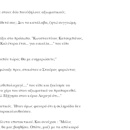
κε στους δύο πανύψηλους αξιωματικούς.
πίθετό σας; Δεν το κατάλαβα, ζητώ συγγνώμη.
τάξει στο πρόσωπο. "Κωνσταντίνος Κατσεμπάνος,
ύτερα έτσι... για ευκολία...." του είπε
λοιπόν τώρα; Θα με ενημερώσετε;"
ν φώναξε πριν, στεκόταν ο Σταύρος φορώντας
υπολοχαγέ...." του είπε και ξεκίνησε να
ο χέρι του στον αξιωματικό να προπορευθεί.
. Εξήγησα στον κύριο Λοχαγό ότι..."
ματικός. ΄Ηταν όμως φανερό ότι η σκληράδα δεν
 παρακολουθούσαν.
λυτα υποτακτικού. Και συνέχισε : "Μόλις
θα μας βοηθήσει. Οπότε, μαζί με τα από καιρό