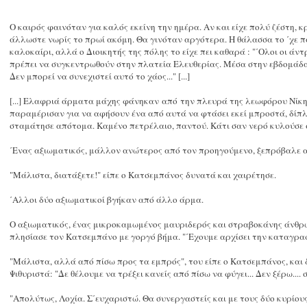
Ο καιρός φαινόταν για καλός εκείνη την ημέρα. Αν και είχε πολύ ζέστη, κ
άλλωστε νωρίς το πρωί ακόμη. Θα γινόταν αργότερα. Η θάλασσα το ΄χε 
καλοκαίρι, αλλά ο Διοικητής της πόλης το είχε πει καθαρά : "΄Ολοι οι ά
πρέπει να συγκεντρωθούν στην πλατεία Ελευθερίας. Μέσα στην εβδομάδα.
Δεν μπορεί να συνεχιστεί αυτό το χάος..." [...]
[...] Ελαφριά άρματα μάχης φάνη
καν
από
τ
η
ν π
λευρά της λεωφόρου Νίκη
παραμέρισαν για να αφήσουν ένα από αυτά να φτάσει εκεί μπροστά, δίπλ
σταμάτησε απότομα. Καμένο πετρέλαιο, παντού. Κάτι σαν νερό κυλούσε
΄Ενας αξιωματικός, μάλλον ανώτερος από τον προηγούμενο, ξεπρόβαλε α
"Μάλιστα, διατάξετε!" είπε ο Κατσεμπάνος δυνατά και χαιρέτησε.
΄Αλλοι δύο αξιωματικοί βγήκαν από άλλο άρμα.
Ο αξιωματικός, ένας μικροκαμωμένος μαυριδερός και στραβοκάνης άνθρωπ
πλησίασε τον Κατσεμπάνο με γοργό βήμα. "΄Εχουμε αρχίσει την καταγρα
"Μάλιστα, αλλά από πίσω προς τα εμπρός", του είπε ο Κατσεμπάνος, και 
Ψιθυριστά: "Δε θέλουμε να τρέξει κανείς από πίσω να φύγει... Δεν ξέρω....
"Απολύτως, Λοχία. Σ΄ευχαριστώ. Θα συνεργαστείς και με τους δύο κυρίους