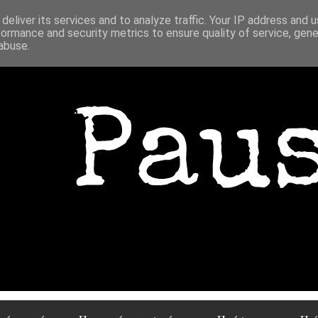
deliver its services and to analyze traffic. Your IP address and 
formance and security metrics to ensure quality of service, gen
abuse.