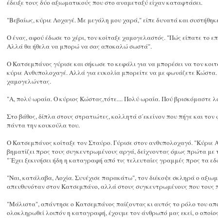
έδειξε τους δύο αξιωματικούς που στο αναμεταξύ είχαν καταφτάσει.
"Βεβαίως, κύριε Λοχαγέ. Με μεγάλη μου χαρά," είπε δυνατά και συστήθη
Ο ένας, αφού έδωσε το χέρι, τον κοίταξε χαμογελαστός. "Πώς είπατε το ε
Αλλά θα ήθελα να μπορώ να σας αποκαλώ σωστά".
Ο Κατσεμπάνος γύρισε και σήκωσε το κεφάλι για να μπορέσει να τον κοι
κύριε Ανθυπολοχαγέ. Αλλά για ευκολία μπορείτε να με φωνάζετε Κώστα. Καλ
χαμογελώντας.
"Α, πολύ ωραία. Ο κύριος Κώστας,τότε.... Πολύ ωραία. Πού βρισκόμαστε 
Στο βάθος, δίπλα στους στρατιώτες, κολλητά σ΄εκείνον που πήγε και το
πάντα την κουκούλα του.
Ο Κατσεμπάνος κοίταξε τον Σταύρο. Γύρισε στον ανθυπολοχαγό. "Κύριε Ανθ
βηματίζει προς τους συγκεντρωμένους αργά, δείχνοντας όμως πρώτα με τ
"΄Εχει ξεκινήσει ήδη η καταγραφή από τις τελευταίες γραμμές προς τα εδώ
"Ναι, κατάλαβα, Λοχία. Συνέχισε παρακάτω", τον διέκοψε σκληρά ο αξιω
απευθυνόταν στον Κατσεμπάνο, αλλά στους συγκεντρωμένους που τους
"Μάλιστα", απάντησε ο Κατσεμπάνος παίζοντας κι αυτός το ρόλο του από
ολοκληρωθεί λοιπόν η καταγραφή, έχουμε τον άνθρωπό μας εκεί, ο οποίος 