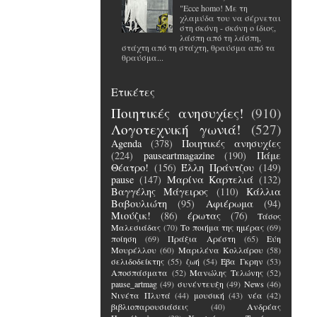
"Ecce homo! Με τη
χλαμύδα του να σέρνεται
στη σκόνη - σκόνη ο ίδιος,
λάσπη από τη λάσπη,
στάχτη από τη στάχτη, θραύσμα από τα
θραύσμα...
Ετικέτες
Ποιητικές ανησυχίες!
(910)
Λογοτεχνική γωνιά!
(527)
Agenda
(378)
Ποιητικές ανησυχίες
(224)
pauseartmagazine
(190)
Πάμε
Θέατρο!
(156)
Έλλη Πράντζου
(149)
pause
(147)
Μαρίνα Καρτελιά
(132)
Βαγγέλης Μάγειρος
(110)
Κάλλια
Βαβουλιώτη
(95)
Αφιέρωμα
(94)
Μιούζικ!
(86)
έρωτας
(76)
Τάσος
Μαλεσιάδας
(70)
Το ποιήμα της ημέρας
(69)
ποίηση
(69)
Πράξια Αρέστη
(65)
Εύη
Μουρέλλου
(60)
Μαριλένα Κολλάρου
(58)
σελιδοδείκτης
(55)
ζωή
(54)
Έβα Γκρην
(53)
Αποσπάσματα
(52)
Μανώλης Τελώνης
(52)
pause_artmag
(49)
συνέντευξη
(49)
News
(46)
Νινέτα Πλυτά
(44)
μουσική
(43)
νέα
(42)
βιβλιοπαρουσιάσεις
(40)
Ανδρέας