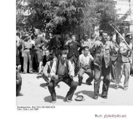
Φωτ:
glykofrydis.net