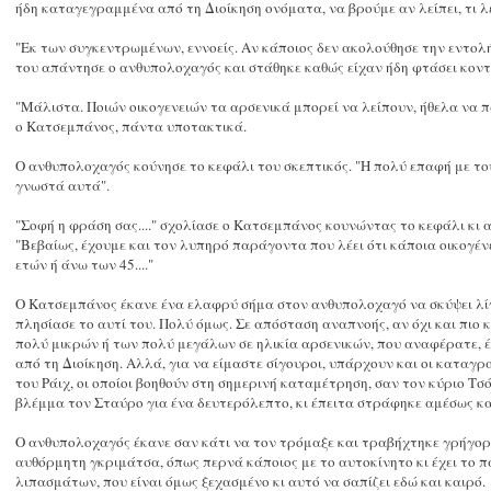
ήδη καταγεγραμμένα από τη Διοίκηση ονόματα, να βρούμε αν λείπει, τι λε
"Εκ των συγκεντρωμένων, εννοείς. Αν κάποιος δεν ακολούθησε την εντολή
του απάντησε ο ανθυπολοχαγός και στάθηκε καθώς είχαν ήδη φτάσει κον
"Μάλιστα. Ποιών οικογενειών τα αρσενικά μπορεί να λείπουν, ήθελα να π
ο Κατσεμπάνος, πάντα υποτακτικά.
Ο ανθυπολοχαγός κούνησε το κεφάλι του σκεπτικός. "Η πολύ επαφή με τους
γνωστά αυτά".
"Σοφή η φράση σας...." σχολίασε ο Κατσεμπάνος κουνώντας το κεφάλι κι α
"Βεβαίως, έχουμε και τον λυπηρό παράγοντα που λέει ότι κάποια οικογέν
ετών ή άνω των 45...."
Ο Κατσεμπάνος έκανε ένα ελαφρύ σήμα στον ανθυπολοχαγό να σκύψει λίγ
πλησίασε το αυτί του. Πολύ όμως. Σε απόσταση αναπνοής, αν όχι και πιο 
πολύ μικρών ή των πολύ μεγάλων σε ηλικία αρσενικών, που αναφέρατε, έ
από τη Διοίκηση. Αλλά, για να είμαστε σίγουροι, υπάρχουν και οι καταγ
του Ράιχ, οι οποίοι βοηθούν στη σημερινή καταμέτρηση, σαν τον κύριο Τσόχα
βλέμμα τον Σταύρο για ένα δευτερόλεπτο, κι έπειτα στράφηκε αμέσως κ
Ο ανθυπολοχαγός έκανε σαν κάτι να τον τρόμαξε και τραβήχτηκε γρήγο
αυθόρμητη γκριμάτσα, όπως περνά κάποιος με το αυτοκίνητο κι έχει το 
λιπασμάτων, που είναι όμως ξεχασμένο κι αυτό να σαπίζει εδώ και καιρό.