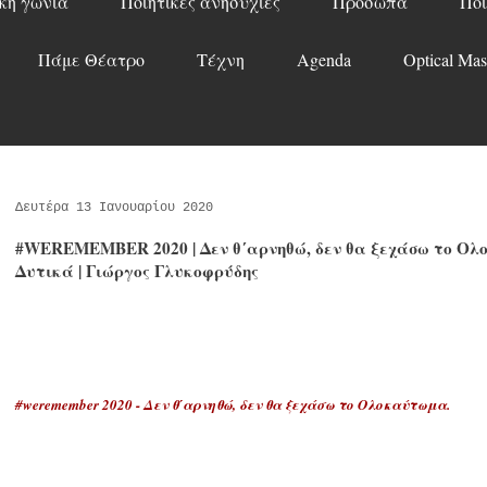
κή γωνιά
Ποιητικές ανησυχίες
Πρόσωπα
Ποί
Πάμε Θέατρο
Τέχνη
Agenda
Optical Mas
Δευτέρα 13 Ιανουαρίου 2020
#WEREMEMBER 2020 | Δεν θ΄αρνηθώ, δεν θα ξεχάσω το Ολο
Δυτικά | Γιώργος Γλυκοφρύδης
#weremember 2020 - Δεν θ΄αρνηθώ, δεν θα ξεχάσω το Ολοκαύτωμα.