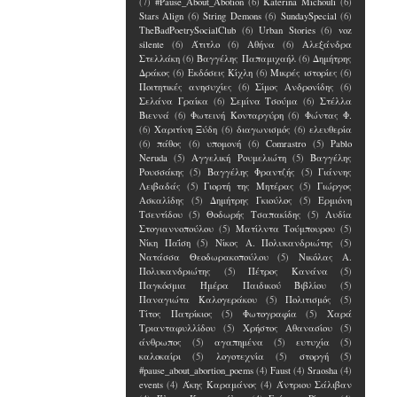
(7)
#Pause_About_Abotion
(6)
Katerina Michouli
(6)
Stars Align
(6)
String Demons
(6)
SundaySpecial
(6)
TheBadPoetrySocialClub
(6)
Urban Stories
(6)
voz
silente
(6)
Άτιτλο
(6)
Αθήνα
(6)
Αλεξάνδρα
Στελλάκη
(6)
Βαγγέλης Παπαμιχαήλ
(6)
Δημήτρης
Δράκος
(6)
Εκδόσεις Κίχλη
(6)
Μικρές ιστορίες
(6)
Ποιτητικές ανησυχίες
(6)
Σίμος Ανδρονίδης
(6)
Σελάνα Γραίκα
(6)
Σεμίνα Τσούμα
(6)
Στέλλα
Βιεννά
(6)
Φωτεινή Κονταργύρη
(6)
Φώντας Φ.
(6)
Χαριτίνη Ξύδη
(6)
διαγωνισμός
(6)
ελευθερία
(6)
πάθος
(6)
υπομονή
(6)
Comrastro
(5)
Pablo
Neruda
(5)
Αγγελική Ρουμελιώτη
(5)
Βαγγέλης
Ρουσσάκης
(5)
Βαγγέλης Φραντζής
(5)
Γιάννης
Λειβαδάς
(5)
Γιορτή της Μητέρας
(5)
Γιώργος
Ασκαλίδης
(5)
Δημήτρης Γκιούλος
(5)
Ερμιόνη
Τσεντίδου
(5)
Θοδωρής Τσαπακίδης
(5)
Λυδία
Στογιαννοπούλου
(5)
Ματίλντα Τούμπουρου
(5)
Νίκη Παΐση
(5)
Νίκος Α. Πολυκανδριώτης
(5)
Νατάσσα Θεοδωρακοπούλου
(5)
Νικόλας Α.
Πολυκανδριώτης
(5)
Πέτρος Κανάνα
(5)
Παγκόσμια Ημέρα Παιδικού Βιβλίου
(5)
Παναγιώτα Καλογεράκου
(5)
Πολιτισμός
(5)
Τίτος Πατρίκιος
(5)
Φωτογραφία
(5)
Χαρά
Τριανταφυλλίδου
(5)
Χρήστος Αθανασίου
(5)
άνθρωπος
(5)
αγαπημένα
(5)
ευτυχία
(5)
καλοκαίρι
(5)
λογοτεχνία
(5)
στοργή
(5)
#pause_about_abortion_poems
(4)
Faust
(4)
Sraosha
(4)
events
(4)
Άκης Καραμάνος
(4)
Άντριου Σάλιβαν