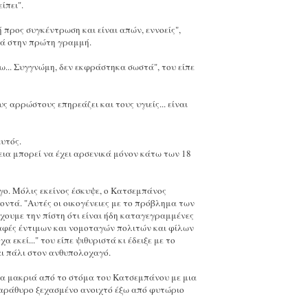
ίπει".
 προς συγκέντρωση και είναι απών, εννοείς",
τά στην πρώτη γραμμή.
ω... Συγγνώμη, δεν εκφράστηκα σωστά", του είπε
 αρρώστους επηρεάζει και τους υγιείς... είναι
υτός.
εια μπορεί να έχει αρσενικά μόνον κάτω των 18
ο. Μόλις εκείνος έσκυψε, ο Κατσεμπάνος
κοντά. "Αυτές οι οικογένειες με το πρόβλημα των
χουμε την πίστη ότι είναι ήδη καταγεγραμμένες
ραφές έντιμων και νομοταγών πολιτών και φίλων
 εκεί..." του είπε ψιθυριστά κι έδειξε με το
αι πάλι στον ανθυπολοχαγό.
ρα μακριά από το στόμα του Κατσεμπάνου με μια
παράθυρο ξεχασμένο ανοιχτό έξω από φυτώριο