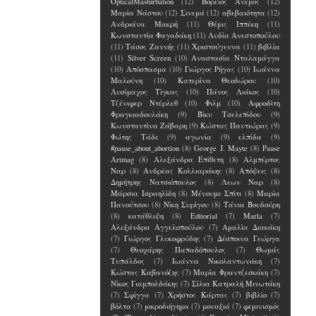
OpticalMasturbation
(12)
Βόρειος Άνεμος
(12)
Μαρία Νάστου
(12)
Σινεμά
(12)
αβεβαιότητα
(12)
Ανδριάνα Μακρή
(11)
Θέμις Ιππέκη
(11)
Κωνσταντία Φαγαδάκη
(11)
Λυδία Ανεστοπούλου
(11)
Τάσος Ζαννής
(11)
Χριστούγεννα
(11)
βιβλία
(11)
Silver Screen
(10)
Αναστασία Νταλαμάγγα
(10)
Απόσπασμα
(10)
Γιώργος Ρήγας
(10)
Ιωάννα
Μαλούνη
(10)
Κατερίνα Θεοδώρου
(10)
Λυσίμαχος Τίγκας
(10)
Πάνος Λιάκος
(10)
Τζένιφερ Ντέρλεθ
(10)
Φιλμ
(10)
Αφροδίτη
Φραγκιαδουλάκη
(9)
Βίκυ Τσελεπίδου
(9)
Κωνσταντίνα Ζάβαρη
(9)
Κώστας Παντιώρας
(9)
Φώτης Τάδε
(9)
αγωνία
(9)
ελπίδα
(9)
#pause_about_abortion
(8)
George J. Mayte
(8)
Pause
Artmag
(8)
Αλεξάνδρα Επίθετη
(8)
Αλμπέρτος
Ναρ
(8)
Ανδρέας Κολλιαράκης
(8)
Απόψεις
(8)
Δημήτρης Νατσιόπουλος
(8)
Λεων Ναρ
(8)
Μάρσια Ισραηλίδη
(8)
Μένουμε Σπίτι
(8)
Μαρία
Πανούτσου
(8)
Νίκη Συρίγου
(8)
Τάνια Βουδούρη
(8)
κατάθλιψη
(8)
Editorial
(7)
Marla
(7)
Αλεξάνδρα Αγγελοπούλου
(7)
Αμαλία Διακάκη
(7)
Γιώργος Γλυκοφρύδης
(7)
Δέσποινα Γεώργα
(7)
Θεοχάρης Παπαδόπουλος
(7)
Θωμάς
Τυπάλδος
(7)
Ιωάννα Νικολαντωνάκη
(7)
Κώστας Καβανόζης
(7)
Μαρία Φραντζεσκάκη
(7)
Νίκος Γιαμπολδάκης
(7)
Σίλια Κατραλή Μινωτάκη
(7)
Σφίγγα
(7)
Χρήστος Κάρτας
(7)
βιβλίο
(7)
βόλτα
(7)
μικροδιήγημα
(7)
μοναξιά
(7)
φεμινισμός