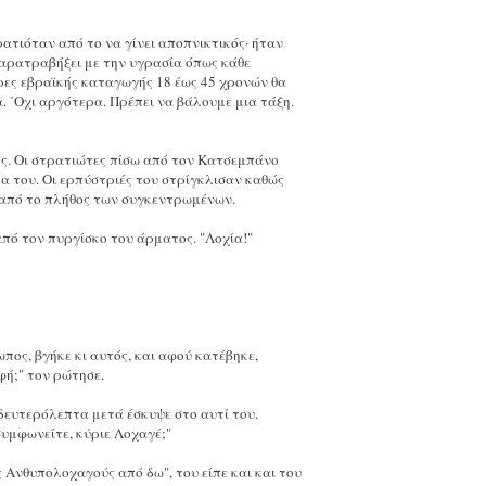
ρατιόταν από το να γίνει αποπνικτικός· ήταν
παρατραβήξει με την υγρασία όπως κάθε
ντρες εβραϊκής καταγωγής 18 έως 45 χρονών θα
 ΄Οχι αργότερα. Πρέπει να βάλουμε μια τάξη.
ς. Οι στρατιώτες πίσω από τον Κατσεμπάνο
α του. Οι ερπύστριές του στρίγκλισαν καθώς
 από το πλήθος των συγκεντρωμένων.
πό τον πυργίσκο του άρματος. "Λοχία!"
ος, βγήκε κι αυτός, και αφού κατέβηκε,
φή;" τον ρώτησε.
δευτερόλεπτα μετά έσκυψε στο αυτί του.
 συμφωνείτε, κύριε Λοχαγέ;"
 Ανθυπολοχαγούς από δω", του είπε και και του