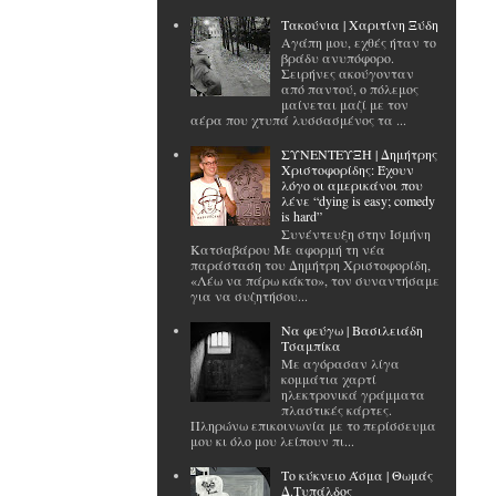
Tακούνια | Χαριτίνη Ξύδη
Αγάπη μου, εχθές ήταν το
βράδυ ανυπόφορο.
Σειρήνες ακούγονταν
από παντού, ο πόλεμος
μαίνεται μαζί με τον
αέρα που χτυπά λυσσασμένος τα ...
ΣΥΝΕΝΤΕΥΞΗ | Δημήτρης
Χριστοφορίδης: Έχουν
λόγο οι αμερικάνοι που
λένε “dying is easy; comedy
is hard”
Συνέντευξη στην Ισμήνη
Κατσαβάρου Με αφορμή τη νέα
παράσταση του Δημήτρη Χριστοφορίδη,
«Λέω να πάρω κάκτο», τον συναντήσαμε
για να συζητήσου...
Να φεύγω | Βασιλειάδη
Τσαμπίκα
Με αγόρασαν λίγα
κομμάτια χαρτί
ηλεκτρονικά γράμματα
πλαστικές κάρτες.
Πληρώνω επικοινωνία με το περίσσευμα
μου κι όλο μου λείπουν πι...
Το κύκνειο Άσμα | Θωμάς
Δ.Τυπάλδος