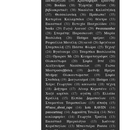
Παπάζογλου
(39)
Χριστόφορος Τριάντης
(39)
Bookies
(38)
Τζώρτζης Πάνος
(38)
βιβλιοκριτικές
(38)
Νικολένα Καλαϊτζάκη
(37)
Θεσσαλονίκη
(36)
Πρόσωπα!
(35)
Κατερίνα Καλαμπάκα
(34)
θέατρο
(33)
Εικαστικά
(31)
Ευτυχία Πασχαλίδου
(31)
books
(29)
Γωγώ Λιανού
(29)
#weremember
(28)
Σταμάτης Παρασκευάς
(27)
Μαρία
Βασιλάκη
(26)
Ποίημα ημέρας
(26)
Ραφαέλλα Μανέλη
(26)
κενό
(26)
Ιφιγένεια
Σταμπουλή
(25)
Πάστα Φλώρα
(25)
Τέχνη!
(24)
Βγαίνουμε
(21)
Τσαμπίκα Βασιλειάδη
(21)
Όμικρον Μι
(20)
Κινηματογράφος
(20)
Ολοκαύτωμα
(20)
Σοφία Ιττέ
(20)
Αλέξανδρος Νασόπουλος
(19)
Γιώτα
Μαστροσαββάκη
(19)
Διεθνής Ημέρα
Μνήμης Ολοκαυτώματος
(19)
Σοφία
Σταθάκη
(19)
Διαγωνισμοί
(18)
Ποίημα
(18)
Χάρις Γεωργίου
(18)
κοινωνία
(18)
τέχνη
(18)
Διήγημα
(17)
Λίναμ Κεροτάνυ
(17)
Χαζό κορίτσι
(17)
αγάπη
(17)
Ελλάδα
Κράλλη
(15)
Ελπίδα Δημοπούλου
(15)
Σταματίνα Τσιμοπούλου
(15)
άποψη
(15)
#Pause_about_rape
(14)
kots RAVEN
(14)
pauseartmag
(14)
Αφροδίτη Τσιώλη
(14)
Νέες
κυκλοφορίες
(14)
Γεωργία Τρούλη
(13)
Εικαστικό Ημερολόγιο
(13)
Ιωάννης
Κυράπογλου
(13)
Μπαντιέρα Ροσσα
(13)