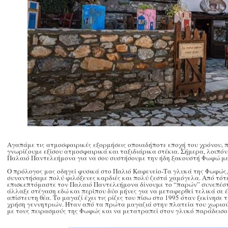
Αγαπάμε τις ατμοσφαιρικές εξορμήσεις οποιαδήποτε εποχή του χρόνου, 
γνωρίζουμε εξίσου ατμοσφαιρικά και ταξιδιάρικα στέκια. Σήμερα, λοιπόν
Παλαιό Παντελεήμονα για να σου συστήσουμε την ήδη ξακουστή Φωφώ με
Ο πρόλογος μας οδηγεί φυσικά στο Παλιό Καφενείο-Τα γλυκά της Φωφώς, 
συναντήσαμε πολύ φιλόξενες καρδιές και πολύ ζεστά χαμόγελα. Από τότ
επισκεπτόμαστε τον Παλαιό Παντελεήμονα δίνουμε το “παρών” συνεπέστατ
άλλαξε στέγαση εδώ και περίπου δύο μήνες για να μεταφερθεί τελικά σε 
απίστευτη θέα. Το μαγαζί έχει τις ρίζες του πίσω στο 1995 όταν ξεκίνησε
χρήση γεννητριών. Ήταν από τα πρώτα μαγαζιά στην πλατεία του χωριού κ
με τους πειρασμούς της Φωφώς και να μετατραπεί στον γλυκό παράδεισο