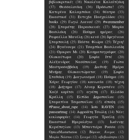
βιβλιοκριτικές
(38)
Νικολένα Καλαϊτζάκη
(37)
Θεσσαλονίκη
(36)
Πρόσωπα!
(35)
Κατερίνα Καλαμπάκα
(34)
θέατρο
(33)
Εικαστικά
(31)
Ευτυχία Πασχαλίδου
(31)
books
(29)
Γωγώ Λιανού
(29)
#weremember
(28)
Σταμάτης Παρασκευάς
(27)
Μαρία
Βασιλάκη
(26)
Ποίημα ημέρας
(26)
Ραφαέλλα Μανέλη
(26)
κενό
(26)
Ιφιγένεια
Σταμπουλή
(25)
Πάστα Φλώρα
(25)
Τέχνη!
(24)
Βγαίνουμε
(21)
Τσαμπίκα Βασιλειάδη
(21)
Όμικρον Μι
(20)
Κινηματογράφος
(20)
Ολοκαύτωμα
(20)
Σοφία Ιττέ
(20)
Αλέξανδρος Νασόπουλος
(19)
Γιώτα
Μαστροσαββάκη
(19)
Διεθνής Ημέρα
Μνήμης Ολοκαυτώματος
(19)
Σοφία
Σταθάκη
(19)
Διαγωνισμοί
(18)
Ποίημα
(18)
Χάρις Γεωργίου
(18)
κοινωνία
(18)
τέχνη
(18)
Διήγημα
(17)
Λίναμ Κεροτάνυ
(17)
Χαζό κορίτσι
(17)
αγάπη
(17)
Ελλάδα
Κράλλη
(15)
Ελπίδα Δημοπούλου
(15)
Σταματίνα Τσιμοπούλου
(15)
άποψη
(15)
#Pause_about_rape
(14)
kots RAVEN
(14)
pauseartmag
(14)
Αφροδίτη Τσιώλη
(14)
Νέες
κυκλοφορίες
(14)
Γεωργία Τρούλη
(13)
Εικαστικό Ημερολόγιο
(13)
Ιωάννης
Κυράπογλου
(13)
Μπαντιέρα Ροσσα
(13)
OpticalMasturbation
(12)
Βόρειος Άνεμος
(12)
Μαρία Νάστου
(12)
Σινεμά
(12)
αβεβαιότητα
(12)