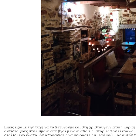
Εμείς είχαμε την τύχη να το πετύχουμε και στη χριστουγεννιάτικη μορφ
αντίστοιχους στολισμούς σαν βγαλμένους από τις ιστορίες που έλεγαν οι
στολισμένα έλατα. Αν
αποφασίσεις να μοιραστείς κι εσύ μαζί μας αυτήν τ