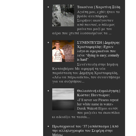
Tακούνια | Χαριτίνη Ξύδη
Αγάπη μου, εχθές ήταν το
βράδυ ανυπόφορο.
Σειρήνες ακούγονταν
από παντού, ο πόλεμος
μαίνεται μαζί με τον
αέρα που χτυπά λυσσασμένος τα ...
ΣΥΝΕΝΤΕΥΞΗ | Δημήτρης
Χριστοφορίδης: Έχουν
λόγο οι αμερικάνοι που
λένε “dying is easy; comedy
is hard”
Συνέντευξη στην Ισμήνη
Κατσαβάρου Με αφορμή τη νέα
παράσταση του Δημήτρη Χριστοφορίδη,
«Λέω να πάρω κάκτο», τον συναντήσαμε
για να συζητήσου...
Θαλασσινή εξομολόγηση |
Κώστας Παντιώρας
«I’ll never see Piraeus repeat
her white name in water»
Derek Walcott Είμαι αυτός
που μαζεύει τα σκουπίδια
κι αδειάζει τα τασάκ...
Πρωτοχρονιά του ‘37 | απόσπασμα | Από
την αλληλογραφία του Σεφέρη στην
Μάρω