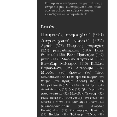
Για την ώρα υπάρχουν τα χαρτιά μου, η
υπηρεσία μου, οι επαρχιώτες μου. Είναι
σαν τα σιδερένια κάγκελα που σε
εμποδίζουν να γκρεμιστείς. Γ...
Ετικέτες
Ποιητικές ανησυχίες!
(910)
Λογοτεχνική γωνιά!
(527)
Agenda
(378)
Ποιητικές ανησυχίες
(224)
pauseartmagazine
(190)
Πάμε
Θέατρο!
(156)
Έλλη Πράντζου
(149)
pause
(147)
Μαρίνα Καρτελιά
(132)
Βαγγέλης Μάγειρος
(110)
Κάλλια
Βαβουλιώτη
(95)
Αφιέρωμα
(94)
Μιούζικ!
(86)
έρωτας
(76)
Τάσος
Μαλεσιάδας
(70)
Το ποιήμα της ημέρας
(69)
ποίηση
(69)
Πράξια Αρέστη
(65)
Εύη
Μουρέλλου
(60)
Μαριλένα Κολλάρου
(58)
σελιδοδείκτης
(55)
ζωή
(54)
Έβα Γκρην
(53)
Αποσπάσματα
(52)
Μανώλης Τελώνης
(52)
pause_artmag
(49)
συνέντευξη
(49)
News
(46)
Νινέτα Πλυτά
(44)
μουσική
(43)
νέα
(42)
βιβλιοπαρουσιάσεις
(40)
Ανδρέας
Παπάζογλου
(39)
Χριστόφορος Τριάντης
(39)
Bookies
(38)
Τζώρτζης Πάνος
(38)