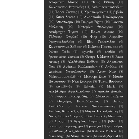
Ανδριάνα Μακρή
(11)
Θέμις Ιππέκη
(11)
Κωνσταντία Φαγαδάκη
(11)
Λυδία Ανεστοπούλου
(11)
Τάσος Ζαννής
(11)
Χριστούγεννα
(11)
βιβλία
(11)
Silver Screen
(10)
Αναστασία Νταλαμάγγα
(10)
Απόσπασμα
(10)
Γιώργος Ρήγας
(10)
Ιωάννα
Μαλούνη
(10)
Κατερίνα Θεοδώρου
(10)
Λυσίμαχος Τίγκας
(10)
Πάνος Λιάκος
(10)
Τζένιφερ Ντέρλεθ
(10)
Φιλμ
(10)
Αφροδίτη
Φραγκιαδουλάκη
(9)
Βίκυ Τσελεπίδου
(9)
Κωνσταντίνα Ζάβαρη
(9)
Κώστας Παντιώρας
(9)
Φώτης Τάδε
(9)
αγωνία
(9)
ελπίδα
(9)
#pause_about_abortion
(8)
George J. Mayte
(8)
Pause
Artmag
(8)
Αλεξάνδρα Επίθετη
(8)
Αλμπέρτος
Ναρ
(8)
Ανδρέας Κολλιαράκης
(8)
Απόψεις
(8)
Δημήτρης Νατσιόπουλος
(8)
Λεων Ναρ
(8)
Μάρσια Ισραηλίδη
(8)
Μένουμε Σπίτι
(8)
Μαρία
Πανούτσου
(8)
Νίκη Συρίγου
(8)
Τάνια Βουδούρη
(8)
κατάθλιψη
(8)
Editorial
(7)
Marla
(7)
Αλεξάνδρα Αγγελοπούλου
(7)
Αμαλία Διακάκη
(7)
Γιώργος Γλυκοφρύδης
(7)
Δέσποινα Γεώργα
(7)
Θεοχάρης Παπαδόπουλος
(7)
Θωμάς
Τυπάλδος
(7)
Ιωάννα Νικολαντωνάκη
(7)
Κώστας Καβανόζης
(7)
Μαρία Φραντζεσκάκη
(7)
Νίκος Γιαμπολδάκης
(7)
Σίλια Κατραλή Μινωτάκη
(7)
Σφίγγα
(7)
Χρήστος Κάρτας
(7)
βιβλίο
(7)
βόλτα
(7)
μικροδιήγημα
(7)
μοναξιά
(7)
φεμινισμός
(7)
#Pause_About_Abotion
(6)
Katerina Michouli
(6)
Stars Align
(6)
String Demons
(6)
SundaySpecial
(6)