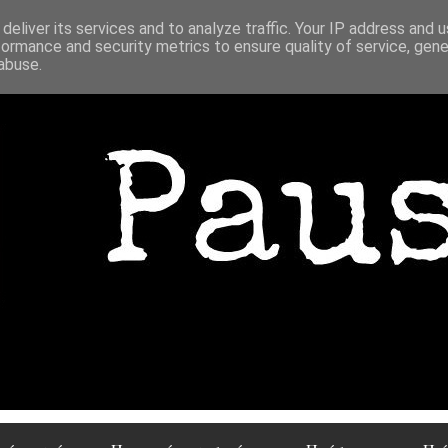
deliver its services and to analyze traffic. Your IP address and 
formance and security metrics to ensure quality of service, gen
abuse.