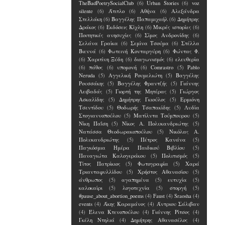
TheBadPoetrySocialClub
(6)
Urban Stories
(6)
voz
silente
(6)
Άτιτλο
(6)
Αθήνα
(6)
Αλεξάνδρα
Στελλάκη
(6)
Βαγγέλης Παπαμιχαήλ
(6)
Δημήτρης
Δράκος
(6)
Εκδόσεις Κίχλη
(6)
Μικρές ιστορίες
(6)
Ποιτητικές ανησυχίες
(6)
Σίμος Ανδρονίδης
(6)
Σελάνα Γραίκα
(6)
Σεμίνα Τσούμα
(6)
Στέλλα
Βιεννά
(6)
Φωτεινή Κονταργύρη
(6)
Φώντας Φ.
(6)
Χαριτίνη Ξύδη
(6)
διαγωνισμός
(6)
ελευθερία
(6)
πάθος
(6)
υπομονή
(6)
Comrastro
(5)
Pablo
Neruda
(5)
Αγγελική Ρουμελιώτη
(5)
Βαγγέλης
Ρουσσάκης
(5)
Βαγγέλης Φραντζής
(5)
Γιάννης
Λειβαδάς
(5)
Γιορτή της Μητέρας
(5)
Γιώργος
Ασκαλίδης
(5)
Δημήτρης Γκιούλος
(5)
Ερμιόνη
Τσεντίδου
(5)
Θοδωρής Τσαπακίδης
(5)
Λυδία
Στογιαννοπούλου
(5)
Ματίλντα Τούμπουρου
(5)
Νίκη Παΐση
(5)
Νίκος Α. Πολυκανδριώτης
(5)
Νατάσσα Θεοδωρακοπούλου
(5)
Νικόλας Α.
Πολυκανδριώτης
(5)
Πέτρος Κανάνα
(5)
Παγκόσμια Ημέρα Παιδικού Βιβλίου
(5)
Παναγιώτα Καλογεράκου
(5)
Πολιτισμός
(5)
Τίτος Πατρίκιος
(5)
Φωτογραφία
(5)
Χαρά
Τριανταφυλλίδου
(5)
Χρήστος Αθανασίου
(5)
άνθρωπος
(5)
αγαπημένα
(5)
ευτυχία
(5)
καλοκαίρι
(5)
λογοτεχνία
(5)
στοργή
(5)
#pause_about_abortion_poems
(4)
Faust
(4)
Sraosha
(4)
events
(4)
Άκης Καραμάνος
(4)
Άντριου Σάλιβαν
(4)
Έλενα Kτενοπούλου
(4)
Γιάννης Ρίτσος
(4)
Γκέλη Ντηλιά
(4)
Δημήτρης Αθανασέλος
(4)