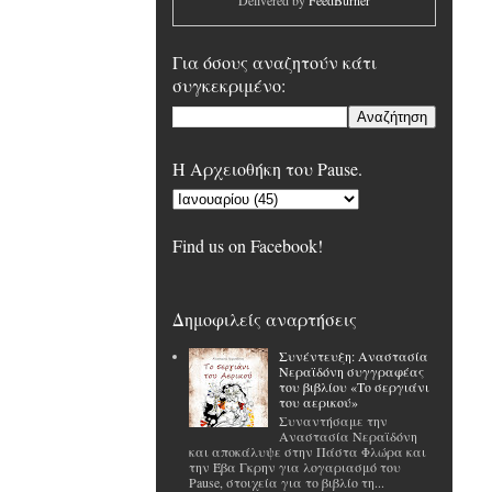
Delivered by
FeedBurner
Για όσους αναζητούν κάτι
συγκεκριμένο:
H Αρχειοθήκη του Pause.
Find us on Facebook!
Δημοφιλείς αναρτήσεις
Συνέντευξη: Αναστασία
Νεραϊδόνη συγγραφέας
του βιβλίου «Το σεργιάνι
του αερικού»
Συναντήσαμε την
Αναστασία Νεραϊδόνη
και αποκάλυψε στην Πάστα Φλώρα και
την Έβα Γκρην για λογαριασμό του
Pause, στοιχεία για το βιβλίο τη...