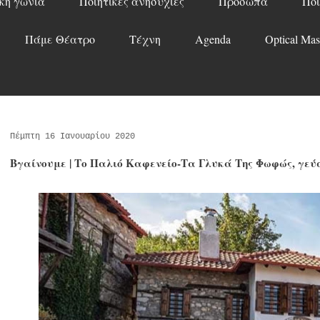
κή γωνιά
Ποιητικές ανησυχίες
Πρόσωπα
Ποί
Πάμε Θέατρο
Τέχνη
Agenda
Optical Mas
Πέμπτη 16 Ιανουαρίου 2020
Βγαίνουμε | Το Παλιό Καφενείο-Τα Γλυκά Της Φωφώς, γεύ