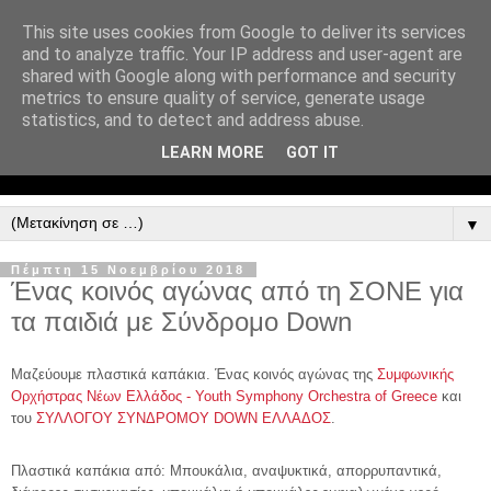
This site uses cookies from Google to deliver its services
and to analyze traffic. Your IP address and user-agent are
shared with Google along with performance and security
metrics to ensure quality of service, generate usage
statistics, and to detect and address abuse.
LEARN MORE
GOT IT
▼
Πέμπτη 15 Νοεμβρίου 2018
Ένας κοινός αγώνας από τη ΣΟΝΕ για
τα παιδιά με Σύνδρομο Down
Μαζεύουμε πλαστικά καπάκια. Ένας κοινός αγώνας της
Συμφωνικής
Ορχήστρας Νέων Ελλάδος - Youth Symphony Orchestra of Greece
​ και
του
ΣΥΛΛΟΓΟΥ ΣΥΝΔΡΟΜΟΥ DOWN ΕΛΛΑΔΟΣ
.
Πλαστικά καπάκια από: Μπουκάλια, αναψυκτικά, απορρυπαντικά,