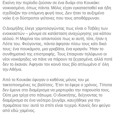
Εκείνη την περίοδο ζούσαν σε ένα δυάρι στο Κουκάκι:
νοικιασμένο, όπως πάντα. Μόλις είχαν εγκατασταθεί και ήδη
σχεδίαζαν την επόμενη φυγή τους. Δεν ήταν το αυξημένο
νοίκι ή οι δύστροποι γείτονες που τους αποθάρρυναν.
Ο Διομήδης έλεγε χαριτολογώντας πως είναι ο Τσβάιχ των
ενοικιαστών – μόνιμα σε κατάσταση αναχώρησης για κάπου
αλλού. Η Μαρίνα του απαντούσε πως κι αυτή, τότε, ήταν η
Λόττε του. Φεύγοντας, πάντα άφησαν πίσω τους κάτι δικό
τους: ένα πουκάμισο, μια γραβάτα, ένα κραγιόν. Ήταν το
συνθηματικό της επιστροφής. Τους έπαιρναν τηλέφωνο οι
νέοι νοικάρηδες να πάνε να πάρουν τα ξεχασμένα, αλλά ποτέ
δεν το έκαναν. Άφηναν τον κοινό τους βίο απλωμένο σ' όλη
την Αθήνα.
Από το Κουκάκι έφυγαν ο καθένας μόνος του με
τακτοποιημένες τις βαλίτσες. Έτσι τα έφερε ο χρόνος. Τίποτα
δεν έμεινε στο διαμέρισμα να μαρτυράει την παρουσία τους.
Ούτε μια τρίχα στο πάτωμα. Ο ιδιοκτήτης, δείχνοντας το
διαμέρισμα σε ένα νεότερο ζευγάρι, καυχήθηκε για την
πραμάτεια του: αυτό το σπίτι είναι τυχερό. Κανείς δεν φεύγει
από εδώ χαμένος.