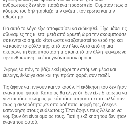
ανθρώπους δεν είναι παρά ένα προσωπείο. Θυμόταν πως ο
κόσμος του δηλητηρίαζε την αγάπη, τον έρωτα και την
αθωότητα.
Για αυτό το λόγο είχε αποφασίσει να εκδικηθεί. Είχε μάθει τις
αδυναμίες της κι έτσι μετά από αρκετή ώρα την ακουμπούσε
σε κεντρικό σημείο -έτσι ώστε να εξατμιστεί το νερό της και
να καούν τα φύλλα της, από τον ήλιο. Αυτό από τη μια
ακύρωνε τη θεία υπόσταση της και από την άλλη φανέρωνε
την ανθρώπινη , κι έτσι γινόντουσαν όμοιοι.
Άφηνε,λοιπόν, το βάζο εκεί μέχρι την επόμενη μέρα και
έκλαιγε, έκλαιγε σαν και την πρώτη φορά, σαν παιδί.
Τις άφηνε να πνιγούν και να καούν. Η εκδίκηση του δεν ήταν
έναντι του φυτού. Κάποιος θα έλεγε ότι δεν είχε δικαίωμα να
γίνεται τόσο σκληρός με κάτι τόσο απροστάτευτο -αλλά σαν
πως η σκληρότητα ,σε οποιαδήποτε μορφή της, έδειχνε
κατανόηση στους ευάλωτους; Έτσι άφηνε τους Άλλους να
νομίζουν ότι είναι όμοιος τους. Γιατί η εκδίκηση του δεν ήταν
έναντι του φυτού.