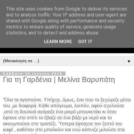
This site uses cookies from Google to deliver its services
and to analyze traffic. Your IP address and user-agent are
shared with Google along with performance and security
metrics to ensure quality of service, generate usage
statistics, and to detect and address abuse.
LEARN MORE
GOT IT
▼
Σάββατο 30 Ιουνίου 2018
Για τη Γαρδένια | Μελίνα Βαρυπάτη
‘Όλα τα αγαπούσε. Υπήρχε, όμως, ένα που το ξεχώριζε μέσα
του ,με διαφορά. Κάθε απόγευμα, λοιπόν, αφού σχολούσε
,από τη δουλειά αγόραζε ένα μικρό μπουκετάκι κι όταν
έφτανε στο σπίτι το έβαζε σε ένα βάζο με νερό και το
ακουμπούσε στο τραπέζι. Ύστερα έφτιαχνε τον ζεστό του
καφέ , καθόταν στο μπαλκόνι και ενώ κάπνιζε μιλούσε στα