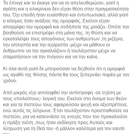
Το έπνιγε και το έκαιγε για να το απελευθερώσει, γιατί η
αγάπη και η ειλικρίνεια δεν είχαν θέση στην πραγματικότητα
του. Όχι επειδή ήταν ευαίσθητο και εντυπωσιακό, αλλά γιατί
ο κόσμος ήταν ανάξιος της ομορφιάς, Εκείνοι είχαν
απορρίψει την ομορφιά και οτιδήποτε της μοιάζει. Οπότε την
βοηθούσε να επιστρέψει στη μάνα της, τη Φύση και να
εγκαταλείψει τους απογόνους των ανθρώπων ,τη μιζέρια,
την απληστία και την αχαριστία -μέχρι να μάθουν οι
άνθρωποι να την αγκαλιάζουν ή τουλάχιστον μέχρι να
σταματήσουν να την πνίγουν και να την καίνε.
Κι όλα αυτά γιατί δε μπορούσαν να δεχθούν ότι η ομορφιά
ως αγαθό της Φύσης πάντα θα τους ξεπερνάει παρέα με τον
χρόνο.
Από μικρός είχε αντιληφθεί την αντίστροφη -σε σχέση με
τους υπολοίπους- λογική του. Εκείνοι στο όνομα των θεών
και για τα πιστεύω τους αφαιρούσαν ψυχή και αξιοπρέπεια,
ενώ αυτός τις λύτρωνε. Έτσι τουλάχιστον προσπαθούσε να
πιστεύει, για να κατευνάσει τις ενοχές που του προκαλούσε
η πράξη τούτη ,πως ήταν εκδίκηση προς Αυτούς και
λύτρωση για τη Θεά του -ή μάλλον καλύτερα για τον εαυτό