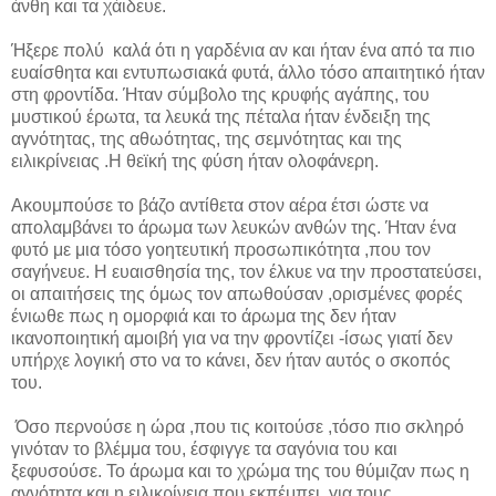
άνθη και τα χάιδευε.
Ήξερε πολύ καλά ότι η γαρδένια αν και ήταν ένα από τα πιο
ευαίσθητα και εντυπωσιακά φυτά, άλλο τόσο απαιτητικό ήταν
στη φροντίδα. Ήταν σύμβολο της κρυφής αγάπης, του
μυστικού έρωτα, τα λευκά της πέταλα ήταν ένδειξη της
αγνότητας, της αθωότητας, της σεμνότητας και της
ειλικρίνειας .Η θεϊκή της φύση ήταν ολοφάνερη.
Ακουμπούσε το βάζο αντίθετα στον αέρα έτσι ώστε να
απολαμβάνει το άρωμα των λευκών ανθών της. Ήταν ένα
φυτό με μια τόσο γοητευτική προσωπικότητα ,που τον
σαγήνευε. Η ευαισθησία της, τον έλκυε να την προστατεύσει,
οι απαιτήσεις της όμως τον απωθούσαν ,ορισμένες φορές
ένιωθε πως η ομορφιά και το άρωμα της δεν ήταν
ικανοποιητική αμοιβή για να την φροντίζει -ίσως γιατί δεν
υπήρχε λογική στο να το κάνει, δεν ήταν αυτός ο σκοπός
του.
Όσο περνούσε η ώρα ,που τις κοιτούσε ,τόσο πιο σκληρό
γινόταν το βλέμμα του, έσφιγγε τα σαγόνια του και
ξεφυσούσε. Το άρωμα και το χρώμα της του θύμιζαν πως η
αγνότητα και η ειλικρίνεια που εκπέμπει ,για τους