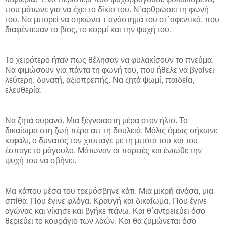
που μάτωνε για να έχει το δίκιο του. Ν΄αρθρώσει τη φωνή
του. Να μπορεί να σηκώνει τ΄ανάστημά του στ΄αφεντικά, που
διαφέντευαν το βιος, το κορμί και την ψυχή του.
Το χειρότερο ήταν πως θέλησαν να φυλακίσουν το πνεύμα.
Να φιμώσουν για πάντα τη φωνή του, που ήθελε να βγαίνει
λεύτερη, δυνατή, αξιοπρεπής. Να ζητά ψωμί, παιδεία,
ελευθερία.
Να ζητά ουρανό. Μια ξέγνοιαστη μέρα στον ήλιο. Το
δικαίωμα στη ζωή πέρα απ΄τη δουλειά. Μόλις όμως σήκωνε
κεφάλι, ο δυνατός τον χτύπαγε με τη μπότα του και του
έσπαγε το μάγουλο. Μάτωναν οι παρειές και ένιωθε την
ψυχή του να σβήνει.
Μα κάπου μέσα του τρεμόσβηνε κάτι. Μια μικρή ανάσα, μια
σπίθα. Που έγινε φλόγα. Κραυγή και δικαίωμα. Που έγινε
αγώνας και νίκησε και βγήκε πάνω. Και θ΄αντρειεύει όσο
θεριεύει το κουράγιο των λαών. Και θα ζυμώνεται όσο