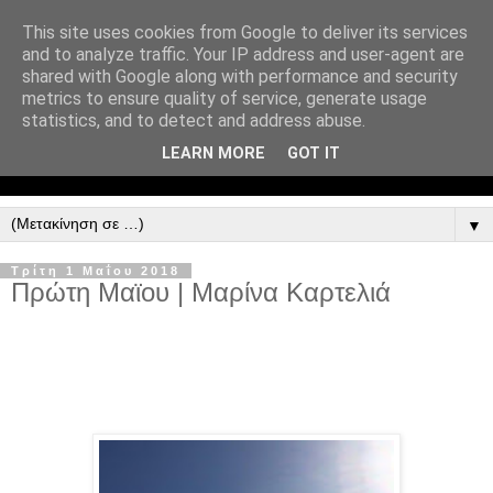
This site uses cookies from Google to deliver its services
and to analyze traffic. Your IP address and user-agent are
shared with Google along with performance and security
metrics to ensure quality of service, generate usage
statistics, and to detect and address abuse.
LEARN MORE
GOT IT
▼
Τρίτη 1 Μαΐου 2018
Πρώτη Μαϊου | Μαρίνα Καρτελιά