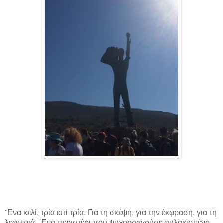
Ενα κελί, τρία επί τρία. Για τη σκέψη, για την έκφραση, για τη
΄
λεφτεριά. ΄Ενα περιστέρι που ψυχορραγούσε φυλακισμένο,