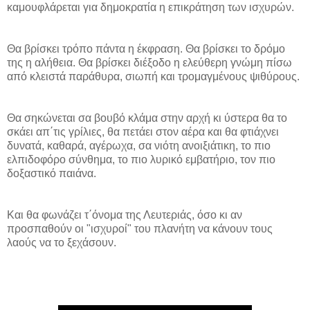
καμουφλάρεται για δημοκρατία η επικράτηση των ισχυρών.
Θα βρίσκει τρόπο πάντα η έκφραση. Θα βρίσκει το δρόμο
της η αλήθεια. Θα βρίσκει διέξοδο η ελεύθερη γνώμη πίσω
από κλειστά παράθυρα, σιωπή και τρομαγμένους ψιθύρους.
Θα σηκώνεται σα βουβό κλάμα στην αρχή κι ύστερα θα το
σκάει απ΄τις γρίλιες, θα πετάει στον αέρα και θα φτιάχνει
δυνατά, καθαρά, αγέρωχα, σα νιότη ανοιξιάτικη, το πιο
ελπιδοφόρο σύνθημα, το πιο λυρικό εμβατήριο, τον πιο
δοξαστικό παιάνα.
Και θα φωνάζει τ΄όνομα της Λευτεριάς, όσο κι αν
προσπαθούν οι "ισχυροί" του πλανήτη να κάνουν τους
λαούς να το ξεχάσουν.