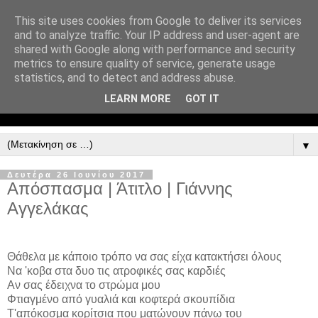
This site uses cookies from Google to deliver its services
and to analyze traffic. Your IP address and user-agent are
shared with Google along with performance and security
metrics to ensure quality of service, generate usage
statistics, and to detect and address abuse.
LEARN MORE
GOT IT
▼
Δευτέρα 26 Ιουνίου 2017
Απόσπασμα | Άτιτλο | Γιάννης
Αγγελάκας
Θάθελα με κάποιο τρόπο να σας είχα κατακτήσει όλους
Να 'κοβα στα δυο τις ατροφικές σας καρδιές
Αν σας έδειχνα το στρώμα μου
Φτιαγμένο από γυαλιά και κοφτερά σκουπίδια
Τ'απόκοσμα κορίτσια που ματώνουν πάνω του