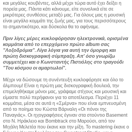
και μεγάλες κουβέντες, αλλά μέχρι τώρα αυτό έχει δείξει η
πορεία μας. Πάντα κάτι κάνουμε, είτε συνολικά είτε σε
μικρότερες συνθέσεις μεταξύ μας. Για όλους μας η μουσική
είναι μεγάλο κομμάτι της ζωής μας, για τους περισσότερους
το σημαντικότερο, και δύσκολα θα το αφήναμε.
Πριν λίγες μέρες κυκλοφόρησαν ηλεκτρονικά, ορισμένα
κομμάτια από το επερχόμενο πρώτο album σας
"Λoξοδρόμια". Λίγα λόγια για αυτή την όμορφη και
πρώτη δισκογραφική σύμπραξη. Απ' όσο γνωρίζω
συμμετέχει και ο Κωνσταντής Πιστιόλης στο τραγούδι
"Του κόσμου οι αμαρτωλοί".
Μέχρι να δώσουμε τη συνέντευξη κυκλοφόρησε και όλο το
άλμπουμ! Είναι η πρώτη μας δισκογραφική δουλειά, την
επιμεληθήκαμε μόνοι μας, γράψαμε στίχους και μουσική και
είμαστε πολύ περήφανοι για το αποτέλεσμα. Περιέχει 11
κομμάτια, μέσα σε αυτά η «Σμέρνα» που είναι εμπνευσμένη
από το ποίημα του Κώστα Βάρναλη «Οι πόνοι της
Παναγιάς». Οι ηχογραφήσεις έγιναν στα στούντιο Basement
στο Ν. Ηράκλειο και Bombtrack στο Μαρούσι, από τον
Μιχάλη Μελετέα που έκανε και την μίξη. Το mastering έκανε ο