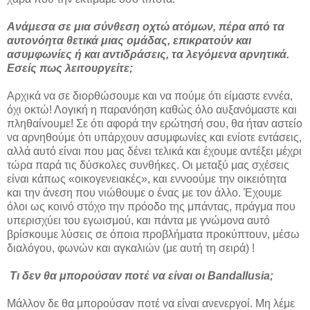
Ανάμεσα σε μια σύνθεση οχτώ ατόμων, πέρα από τα
αυτονόητα θετικά μιας ομάδας, επικρατούν και
ασυμφωνίες ή και αντιδράσεις, τα λεγόμενα αρνητικά.
Εσείς πως λειτουργείτε;
Αρχικά να σε διορθώσουμε και να πούμε ότι είμαστε εννέα,
όχι οκτώ! Λογική η παρανόηση καθώς όλο αυξανόμαστε και
πληθαίνουμε! Σε ότι αφορά την ερώτησή σου, θα ήταν αστείο
να αρνηθούμε ότι υπάρχουν ασυμφωνίες και ενίοτε εντάσεις,
αλλά αυτό είναι που μας δένει τελικά και έχουμε αντέξει μέχρι
τώρα παρά τις δύσκολες συνθήκες. Οι μεταξύ μας σχέσεις
είναι κάπως «οικογενειακές», και εννοούμε την οικειότητα
και την άνεση που νιώθουμε ο ένας με τον άλλο. Έχουμε
όλοι ως κοινό στόχο την πρόοδο της μπάντας, πράγμα που
υπερισχύει του εγωισμού, και πάντα με γνώμονα αυτό
βρίσκουμε λύσεις σε όποια προβλήματα προκύπτουν, μέσω
διαλόγου, φωνών και αγκαλιών (με αυτή τη σειρά) !
Τι δεν θα μπορούσαν ποτέ να είναι οι Bandallusia;
Μάλλον δε θα μπορούσαν ποτέ να είναι ανενεργοί. Μη λέμε