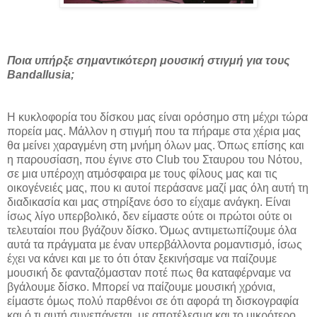
Ποια υπήρξε σημαντικότερη μουσική στιγμή για τους
Bandallusia;
Η κυκλοφορία του δίσκου μας είναι ορόσημο στη μέχρι τώρα
πορεία μας. Μάλλον η στιγμή που τα πήραμε στα χέρια μας
θα μείνει χαραγμένη στη μνήμη όλων μας. Όπως επίσης και
η παρουσίαση, που έγινε στο Club του Σταυρου του Νότου,
σε μια υπέροχη ατμόσφαιρα με τους φίλους μας και τις
οικογένειές μας, που κι αυτοί περάσανε μαζί μας όλη αυτή τη
διαδικασία και μας στηρίξανε όσο το είχαμε ανάγκη. Είναι
ίσως λίγο υπερβολικό, δεν είμαστε ούτε οι πρώτοι ούτε οι
τελευταίοι που βγάζουν δίσκο. Όμως αντιμετωπίζουμε όλα
αυτά τα πράγματα με έναν υπερβάλλοντα ρομαντισμό, ίσως
έχει να κάνει και με το ότι όταν ξεκινήσαμε να παίζουμε
μουσική δε φανταζόμασταν ποτέ πως θα καταφέρναμε να
βγάλουμε δίσκο. Μπορεί να παίζουμε μουσική χρόνια,
είμαστε όμως πολύ παρθένοι σε ότι αφορά τη δισκογραφία
και ό,τι αυτή συνεπάγεται, με αποτέλεσμα και το μικρότερο