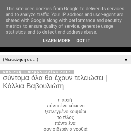
This site uses cookies from Google to deliver its services
and to analyze traffic. Your IP address and user-agent are
shared with Google along with performance and security
metrics to ensure quality of service, generate usage
statistics, and to detect and address abuse.
LEARN MORE
GOT IT
▼
Κυριακή 5 Φεβρουαρίου 2017
σύντομα όλα θα έχουν τελειώσει |
Κάλλια Βαβουλιώτη
η αρχή
πάντα ένα κόκκινο
ξεπλεγμένο κουβάρι
το τέλος
πάντα ένα
σαν σιδερένια γροθιά