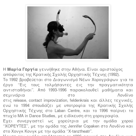
Η
Μαρία Γοργία
γεννήθηκε στην Αθήνα. Είναι αριστούχος
απόφοιτος της Κρατικής Σχολής Ορχηστικής Τέχνης (1992).
Το 1992 βραβεύεται στο Διαγωνισμό Νέων Χορογράφων για το
έργο ‘‘Εις τους τολμήσαντες εις την πραγματικότητα
αντισταθήναι’’. Από 1993-1996 παρακολουθεί μαθήματα και
σεμινάρια στο Λονδίνο
στις
release
,
contact
improvization
,
feldenkrais
και άλλες τεχνικές,
ενώ το 1994 σπουδάζει με υποτροφία της Κρατικής Σχολής
Ορχηστικής Τέχνης στο
Laban
Centre
, και το 1996 παίρνει το
πτυχίο
MA
in
Dance
Studies
, με ειδίκευση στη χορογραφία.
Έχει συνεργαστεί ως χορεύτρια με την ομάδα χορού
‘‘ΧΟΡΕΥΤΕΣ’’, με την ομάδα της
Jennifer
Copaken
στο Λονδίνο και
στο Χονγκ Κονγκ με την ομάδα ‘‘
X
-
tanztheatr
’’.