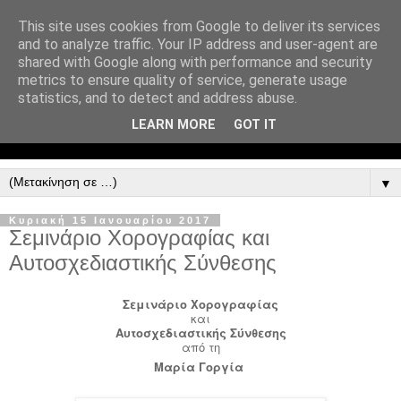
This site uses cookies from Google to deliver its services
and to analyze traffic. Your IP address and user-agent are
shared with Google along with performance and security
metrics to ensure quality of service, generate usage
statistics, and to detect and address abuse.
LEARN MORE
GOT IT
▼
Κυριακή 15 Ιανουαρίου 2017
Σεμινάριο Χορογραφίας και
Αυτοσχεδιαστικής Σύνθεσης
Σεμινάριο Χορογραφίας
και
Αυτοσχεδιαστικής Σύνθεσης
από τη
Μαρία Γοργία