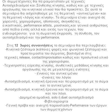
Οι συμμετέχοντες θα πειραματιστούν με τεχνικές
Αυτοσχεδιασμού και Σύνθεσης κίνησης, καθώς και με τεχνικές
οργάνωσης του κινητικού υλικού που θα προκύπτει. Σε αυτό το
σεμινάριο θα ασχοληθούμε με τις θεματική «αντικείμενο» και
τη θεματική «λόγος και κίνηση». Το σεμινάριο είναι ανοιχτό σε
χορευτές, χορογράφους, ηθοποιούς, σκηνοθέτες,
εικαστικούς,
performance
artists
, μουσικούς,και γενικά ανθρώπους
από πεδία εντός αλλά και εκτός των τεχνών, που
ενδιαφέρονται για τη σωματική έκφραση, τη σύνθεση, τον
αυτοσχεδιασμό και την
performance
.
Στις
12 3ωρες συναντήσεις
το σεμινάριο θα περιλαμβάνει:
-Κινητικό ζέσταμα (κάποιες φορές και φωνητικό ζέσταμα) και
προετοιμασία του σώματος, βασισμένο στις
τεχνικές
release
,
contact
improvisation
καθώς και προσωπικό υλικό
της χορογράφου.
-Τεχνοτροπίες εύρεσης κίνησης, συνθετικές μεθόδους κίνησης και
οργάνωσης της σε μεγαλύτερες ενότητες
- έννοιες του αντικειμένου
-έννοιες του λόγου
-Αυτοσχεδιασμό, κινητική έρευνα και πειραματισμό με το σώμα
και το αντικείμενο.
-Αυτοσχεδιασμό, κινητική έρευνα και πειραματισμό με το σώμα
και τον λόγο.
-Δομημένο ομαδικό,
solo
ή
duet
αυτοσχεδιασμό
-Βιβλιογραφία
-Γενική πρόβα και ανοιχτή παρουσίαση-
Performance
των έργων
των συμμετεχόντων