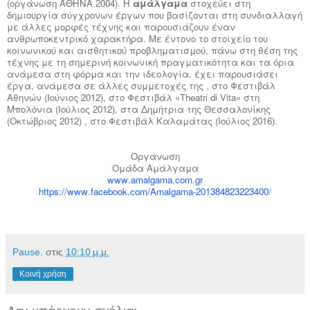
(οργάνωση ΑΘΗΝΑ 2004). Η
αμάλγαμα
στοχεύει στη
δημιουργία σύγχρονων έργων που βασίζονται στη συνδιαλλαγή
με άλλες μορφές τέχνης και παρουσιάζουν έναν
ανθρωποκεντρικό χαρακτήρα. Με έντονο το στοιχείο του
κοινωνικού και αισθητικού προβληματισμού, πάνω στη θέση της
τέχνης με τη σημερινή κοινωνική πραγματικότητα και τα όρια
ανάμεσα στη φόρμα και την ιδεολογία, έχει παρουσιάσει
έργα, ανάμεσα σε άλλες συμμετοχές της , στο Φεστιβάλ
Αθηνών (Ιούνιος 2012), στο Φεστιβάλ «
Theatri
di
Vita
» στη
Μπολόνια (Ιούλιος 2012), στα Δημήτρια της Θεσσαλονίκης
(Οκτώβριος 2012) , στο Φεστιβάλ Καλαμάτας (Ιούλιος 2016).
Οργάνωση
Ομάδα Αμάλγαμα
www
.
amalgama
.
com
.
gr
https
://
www
.
facebook
.
com
/
Amalg
ama
-201384823223400/
Pause.
στις
10:10 μ.μ.
Κοινή χρήση