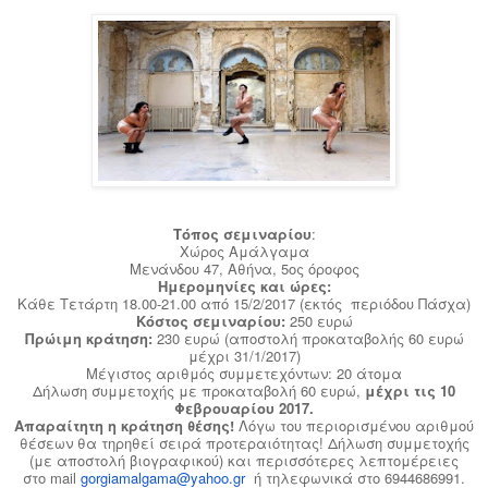
Τόπος σεμιναρίου
:
Χώρος Αμάλγαμα
Μενάνδου 47, Αθήνα, 5ος όροφος
Ημερομηνίες και ώρες:
Κάθε Τετάρτη 18.00-21.00 από 15/2/2017 (εκτός περιόδου Πάσχα)
Κόστος σεμιναρίου:
250 ευρώ
Πρώιμη κράτηση:
230 ευρώ (αποστολή προκαταβολής 60 ευρώ
μέχρι 31/1/2017)
Μέγιστος αριθμός συμμετεχόντων: 20 άτομα
Δήλωση συμμετοχής με προκαταβολή 60 ευρώ,
μέχρι τις 10
Φεβρουαρίου 2017.
Απαραίτητη η κράτηση θέσης!
Λόγω του περιορισμένου αριθμού
θέσεων θα τηρηθεί σειρά προτεραιότητας!
Δήλωση συμμετοχής
(με αποστολή βιογραφικού) και περισσότερες λεπτομέρειες
στο
mail
gorgiamalgama
@
yahoo
.
gr
ή τηλεφωνικά στο 6944686991.