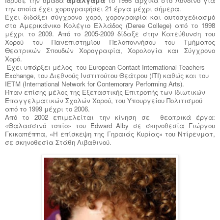
Ίδρυσε την ομάδα
αμάλγαμα
το 1996 αρχικά στο Λονδίνο για
την οποία έχει χορογραφήσει 21 έργα μέχρι σήμερα.
Έχει διδάξει σύγχρονο χορό, χορογραφία και αυτοσχεδιασμό
στο Αμερικάνικο Κολέγιο Ελλάδος (
Deree
College
) από το 1998
μέχρι το 2009. Από το 2005-2009 δίδαξε στην Κατεύθυνση του
Χορού του Πανεπιστημίου Πελοποννήσου του Τμήματος
Θεατρικών Σπουδών Χορογραφία, Χορολογία και Σύγχρονο
Χορό.
Έχει υπάρξει μέλος του European Contact International Teachers
Exchange, του Διεθνούς Ινστιτούτου Θεάτρου (ΙΤΙ) καθώς και του
ΙΕΤΜ (International Network for Contemorary Performing Arts).
Ήταν επίσης μέλος της Εξεταστικής Επιτροπής των Ιδιωτικών
Επαγγελματικών Σχολών Χορού, του Υπουργείου Πολιτισμού
από το 1999 μέχρι το 2006.
Από το 2002 επιμελείται την κίνηση σε θεατρικά έργα:
«Θαλασσινό τοπίο» του Ε
dward
Alby
σε σκηνοθεσία Γιώργου
Γκικαπέππα, «Η επίσκεψη της Γηραιάς Κυρίας» του Ντίρενματ,
σε σκηνοθεσία Στάθη Λιβαθινού.