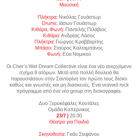
Μουσική
Πλήκτρα:
Νικόλας Γουάστωρ
Drums:
Ιάσων Γουάστωρ
Κιθάρα, Φωνή:
Παντελής Πιλάβιος
Κιθάρα:
Ανδρέας Λάσος
Πλήκτρα:
Γιώργος Κραββαρίτης
Μπάσο:
Σταύρος Καλταμπάνος
Φωνή:
Εύα Νομικού
O
ι
Cher’s Wet Dream Collective
είναι ένα νέο ανερχόμενο
σχήμα
8
ατόμων
.
Μετά από πολλή δουλειά θα
παρουσιάσουν στην Σαντορίνη τον πρώτο τους δίσκο
καθώς και γνωστές και μη διασκευές. Ένα νεανικό rock
πρόγραμμα από ένα νέο group στη δισκογραφία.
Δυο Ξεροκέφαλες Κουτάλες
Ομάδα Κοπέρνικος
23/7 |
20:30
Θέατρο για Παιδιά
Σκηνοθεσία:
Γκάυ Στεφάνου