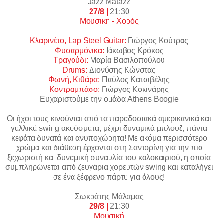
Jazz
Matazz
27/8 |
21:30
Μουσική - Χορός
Κλαρινέτο
, Lap Steel Guitar:
Γιώργος Κούτρας
Φυσαρμόνικα:
Ιάκωβος Κρόκος
Τραγούδι:
Μαρία Βασιλοπούλου
Drums:
Διονύσης Κώνστας
Φωνή, Κιθάρα:
Παύλος Κατσιβέλης
Κοντραμπάσο:
Γιώργος Κοκινάρης
Ευχαριστούμε την ομάδα Athens Boogie
Οι ήχοι τους κινούνται από τα παραδοσιακά αμερικανικά και
γαλλικά swing ακούσματα, μέχρι δυναμικά μπλουζ, πάντα
κεφάτα δυνατά και ανυποχώρητα! Με ακόμα περισσότερο
χρώμα και διάθεση έρχονται στη Σαντορίνη για την πιο
ξεχωριστή και δυναμική συναυλία του καλοκαιριού, η οποία
συμπληρώνεται από ζευγάρια χορευτών swing και καταλήγει
σε ένα ξέφρενο πάρτυ για όλους!
Σωκράτης Μάλαμας
29/8 |
21:30
Μουσική