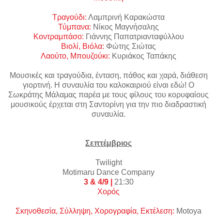
Τραγούδι:
Λαμπρινή Καρακώστα
Τύμπανα:
Νίκος Μαγνήσαλης
Κοντραμπάσο:
Γιάννης Παπατριανταφύλλου
Βιολί, Βιόλα:
Φώτης Σιώτας
Λαούτο, Μπουζούκι:
Κυριάκος Ταπάκης
Mουσικές και τραγούδια, ένταση, πάθος και χαρά, διάθεση
γιορτινή. Η συναυλία του καλοκαιριού είναι εδώ! Ο
Σωκράτης Μάλαμας παρέα με τους φίλους του κορυφαίους
μουσικούς έρχεται στη Σαντορίνη για την πιο διαδραστική
συναυλία.
Σεπτέμβριος
Twilight
Motimaru
Dance
Company
3 & 4/9 |
21:30
Χορός
Σκηνοθεσία
,
Σύλληψη
,
Χορογραφία
,
Εκτέλεση
:
Motoya