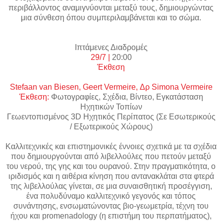
περιβάλλοντος αναμιγνύονται μεταξύ τους, δημιουργώντας
μια σύνθεση όπου συμπεριλαμβάνεται και το σώμα.
Ιπτάμενες Διαδρομές
29/7 |
20:00
Έκθεση
Stefaan
van
Biesen
,
Geert
Vermeire
, Δρ
Simona
Vermeire
Έκθεση:
Φωτογραφίες, Σχέδια, Βίντεο, Εγκατάσταση
Ηχητικών Τοπίων
Γεωεντοπισμένος 3D Ηχητικός Περίπατος (Σε Εσωτερικούς
/ Εξωτερικούς Χώρους)
Καλλιτεχνικές και επιστημονικές έννοιες σχετικά με τα σχέδια
που δημιουργούνται από λιβελλούλες που πετούν μεταξύ
του νερού, της γης και του ουρανού. Στην πραγματικότητα, ο
ιριδισμός και η αιθέρια κίνηση που αντανακλάται στα φτερά
της λιβελλούλας γίνεται, σε μια συναισθητική προσέγγιση,
ένα πολυδύναμο καλλιτεχνικό γεγονός και τόπος
συνάντησης, ενσωματώνοντας βιο-γεωμετρία, τέχνη του
ήχου και promenadology (η επιστήμη του περπατήματος),