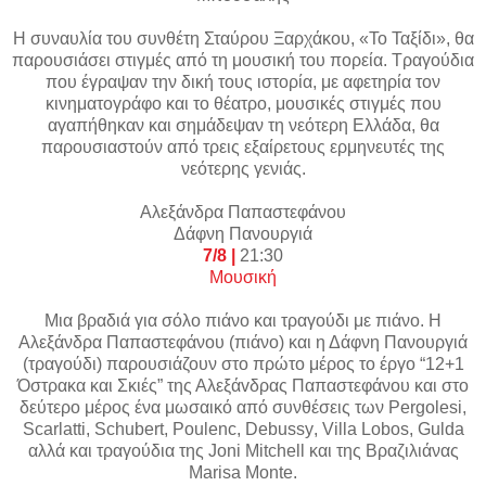
H συναυλία του συνθέτη Σταύρου Ξαρχάκου, «To Ταξίδι», θα
παρουσιάσει στιγμές από τη μουσική του πορεία. Τραγούδια
που έγραψαν την δική τους ιστορία, με αφετηρία τον
κινηματογράφο και το θέατρο, μουσικές στιγμές που
αγαπήθηκαν και σημάδεψαν τη νεότερη Ελλάδα, θα
παρουσιαστούν από τρεις εξαίρετους ερμηνευτές της
νεότερης γενιάς.
Αλεξάνδρα Παπαστεφάνου
Δάφνη Πανουργιά
7/8 |
21:30
Μουσική
Μια βραδιά για σόλο πιάνο και τραγούδι με πιάνο. Η
Αλεξάνδρα Παπαστεφάνου (πιάνο) και η Δάφνη Πανουργιά
(τραγούδι) παρουσιάζουν στο πρώτο μέρος το έργο “12+1
Όστρακα και Σκιές” της Αλεξάvδρας Παπαστεφάνου και στο
δεύτερο μέρος ένα μωσαικό από συνθέσεις των
Pergolesi
,
Scarlatti
,
Schubert
,
Poulenc
,
Debussy
,
Villa
Lobos
,
Gulda
αλλά και τραγούδια της Joni Mitchell και της Βραζιλιάνας
Marisa Monte.