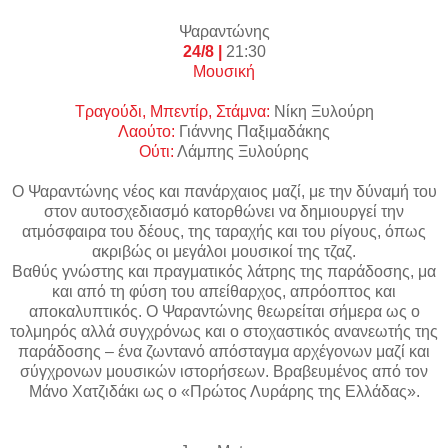
Ψαραντώνης
24/8 |
21:30
Μουσική
Tραγούδι, Μπεντίρ, Στάμνα:
Νίκη Ξυλούρη
Λαούτο:
Γιάννης Παξιμαδάκης
Oύτι:
Λάμπης Ξυλούρης
Ο Ψαραντώνης νέος και πανάρχαιος μαζί, με την δύναμή του
στον αυτοσχεδιασμό κατορθώνει να δημιουργεί την
ατμόσφαιρα του δέους, της ταραχής και του ρίγους, όπως
ακριβώς οι μεγάλοι μουσικοί της τζαζ.
Βαθύς γνώστης και πραγματικός λάτρης της παράδοσης, μα
και από τη φύση του απείθαρχος, απρόοπτος και
αποκαλυπτικός. Ο Ψαραντώνης θεωρείται σήμερα ως ο
τολμηρός αλλά συγχρόνως και ο στοχαστικός ανανεωτής της
παράδοσης – ένα ζωντανό απόσταγμα αρχέγονων μαζί και
σύγχρονων μουσικών ιστορήσεων. Βραβευμένος από τον
Μάνο Χατζιδάκι ως ο «Πρώτος Λυράρης της Ελλάδας».