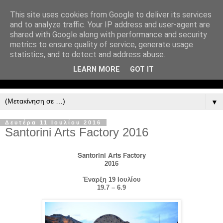
This site uses cookies from Google to deliver its services
and to analyze traffic. Your IP address and user-agent are
shared with Google along with performance and security
metrics to ensure quality of service, generate usage
statistics, and to detect and address abuse.
LEARN MORE
GOT IT
▼
Δευτέρα 11 Ιουλίου 2016
Santorini Arts Factory 2016
Santorini Arts Factory
2016
Έναρξη
19
Ιουλίου
19.7 – 6.9