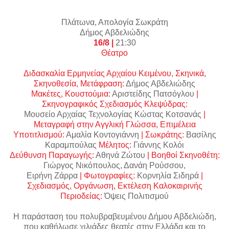
Πλάτωνα, Απολογία Σωκράτη
Δήμος Αβδελιώδης
16/8 |
21:30
Θέατρο
Διδασκαλία Ερμηνείας Αρχαίου Κειμένου, Σκηνικά,
Σκηνοθεσία, Μετάφραση:
Δήμος Αβδελιώδης
Μακέτες, Κουστούμια:
Αριστείδης Πατσόγλου
|
Σκηνογραφικός Σχεδιασμός Kλεψύδρας:
Moυσείο Αρχαίας Τεχνολογίας Κώστας Κοτσανάς
|
Μεταγραφή στην Αγγλική Γλώσσα, Επιμέλεια
Υποτιτλισμού:
Αμαλία Κοντογιάννη
| Σωκράτης:
Βασίλης
Καραμπούλας
Μέλητος:
Γιάννης Κολόι
Δεύθυνση Παραγωγής:
Αθηνά Ζώτου
| Βοηθοί Σκηνοθέτη:
Γιώργος Νικόπουλος, Δανάη Ρούσσου,
Ειρήνη Ζάρρα
| Φωτογραφίες:
Κορνηλία Σιδηρά
|
Σχεδιασμός, Οργάνωση, Εκτέλεση Καλοκαιρινής
Περιοδείας:
Όψεις Πολιτισμού
Η παράσταση του πολυβραβευμένου Δήμου Αβδελιώδη,
που καθήλωσε χιλιάδες θεατές στην Ελλάδα και το