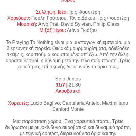
Σύλληψη, Ιδέα:
Ίρις Φουστέρη
Χορεύουν:
Γιούλη Γούτσιου, Τόνια Δάκου, Ίρις Φουστέρη
Μουσική
:
Arvo Prat, David Sylvian, Philip Glass
Μιξάζ Ήχου:
Λιάνα Γκιόζου
Το Praying To Nothing είναι μια μυσταγωγική εμπειρία, μια
διερευνητική πορεία. Οικιακά μουρμουρίσματα, αδιέξοδες
σκέψεις, κουστούμια κουμπωμένα απ’ έξω. Από την άλλη,
αόρατοι δεσμοί, η δύναμη μετά την τελευταία πτώση. Τρεις
χορεύτριες επί σκηνής διερευνούν τα όρια τους.
Solo Juntos
31/7 |
21:30
Ακροβατικά
Χορευτές
:
Lucio Baglivo, Cantelaria Antelo, Maximiliano
Sanford Monte
Μια παράσταση χορού. Ένα χορευτικό πάρτυ. Τρεις
άνθρωποι με ριψοκίνδυνο ακροβατικό και δυναμικό τρόπο,
με τεχνική contact, διερευνούν τα όρια και την