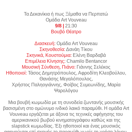
Τα Δεκανίκια ή πως Ξέμαθα να Περπατώ
Ομάδα Art Vouveau
9/8 |
21:30
Βουβό Θέατρο
Διασκευή:
Ομάδα Art Vouveau
Σκηνοθεσία:
Δανάη Τίκου
Σκηνικά, Κουστούμια:
Ελένη Βαρδαβά
Επιμέλεια Κίνησης:
Chamilo Bentancor
Μουσική Σύνθεση, Πιάνο:
Γιάννης Σελέκος
Ηθοποιοί:
Τάσος Δημητρόπουλος, Αφροδίτη Κλεοβούλου,
Θανάσης Μεγαλόπουλος,
Χρήστος Παληογιάννης, Φοίβος Συμεωνίδης, Μαρία
Ψαρολόγου
Μια βουβή κωμωδία με τη συνοδεία ζωντανής μουσικής
βασισμένη στο ομώνυμο ινδικό λαικό παραμύθι. Η ομάδα Art
Vouveau εργάζεται με άξονα τις τεχνικές αφήγησης του
αμερικανικού βωβού κινηματογράφου καθώς και της
slapstick κωμωδίας. Έξι ηθοποιοί και ένας μουσικός
αφηγούνται επί σκηνής το παραμύθι χωρίς τη χρήση λόγου.