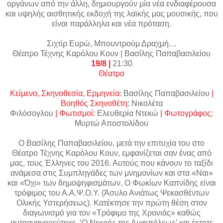
οργάνων από την άλλη, δημιουργούν μία νέα ενδιαφέρουσα
και υψηλής αισθητικής εκδοχή της λαϊκής μας μουσικής, που
είναι παράλληλα και νέα πρόταση.
Σιχτίρ Ευρώ, Μπουντρούμ Δραχμή…
Θέατρο Τέχνης Καρόλου Κουν | Βασίλης Παπαβασιλείου
19/8 |
21:30
Θέατρο
Κείμενο, Σκηνοθεσία, Ερμηνεία:
Βασίλης Παπαβασιλείου
|
Βοηθός Σκηνοθέτη:
Νικολέτα
Φιλόσογλου
| Φωτισμοί:
Ελευθερία Ντεκώ
| Φωτογράφος:
Μυρτώ Αποστολίδου
Ο Βασίλης Παπαβασιλείου, μετά την επιτυχία του στο
Θέατρο Τέχνης Καρόλου Κουν, εμφανίζεται σαν ένας από
μας, τους Έλληνες του 2016. Αυτούς που κάνουν το ταξίδι
ανάμεσα στις Συμπληγάδες των μνημονίων και στα «Ναι»
και «Όχι» των δημοψηφισμάτων. Ο Φωκίων Καπνίδης είναι
τρόφιμος του Α.Α.Ψ.Ο.Υ. (Άσυλο Ανιάτως Ψεκασθέντων
Ολικής Υστερήσεως). Κατέκτησε την πρώτη θέση στον
διαγωνισμό για τον «Τρόφιμο της Χρονιάς» καθώς
αυτοαναγορεύτηκε, ‘Ο Νεκρός της Αμφιπόλεως’ και έκτοτε