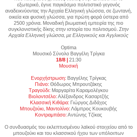
εξωτερικό, έγινε παγκόσμιο πολιτιστικό γεγονός
αναδεικνύοντας την Αρχαία Ελληνική γλώσσα, σε ζωντανή,
οικεία και φυσική γλώσσα, για πρώτη φορά ύστερα από
2500 χρόνια. Μοναδική βιωματική εμπειρία της πιο
συγκλονιστικής δίκης στην ιστορία του πολιτισμού.
Στην
Αρχαία Ελληνική γλώσσα, με Ελληνικούς και Αγγλικούς
Optima
Μουσικό Σύνολο Βαγγέλη Τρίγκα
18/8 |
21:30
Μουσική
Ενορχήστρωση:
Βαγγέλης Τρίγκας
Πιάνο:
Θόδωρος Μπρουτζάκης
Τραγούδι:
Μαργαρίτα Καραμολέγκου
Βιολοντσέλο:
Αλέξανδρος Κασαρτζής
Κλασσική Κιθάρα:
Γιώργος Διδάχος
Μπουζούκι, Μαντολίνο:
Λάμπρος Κουκουβής
Κοντραμπάσο:
Αντώνης Τζίκας
Ο συνδυασμός του εκλεπτυσμένου λαϊκού στοιχείου από το
μπουζούκι και του κλασσικού ήχου των υπόλοιπων