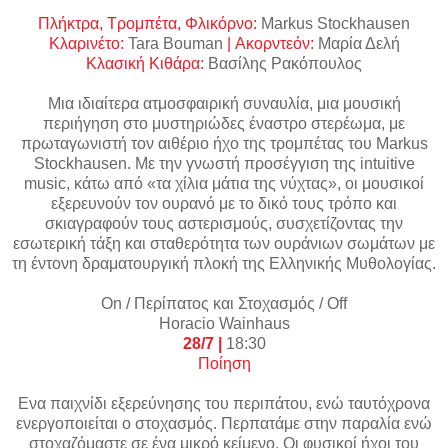
Πλήκτρα
,
Τρομπέτα
,
Φλικόρνο
:
Markus Stockhausen
Κλαρινέτο
:
Tara Bouman
|
Ακορντεόν
:
Μαρία Δελή
Κλασική Κιθάρα:
Βασίλης Ρακόπουλος
Μια ιδιαίτερα ατμοσφαιρική συναυλία, μια μουσική
περιήγηση στο μυστηριώδες έναστρο στερέωμα, με
πρωταγωνιστή τον αιθέριο ήχο της τρομπέτας του Markus
Stockhausen. Με την γνωστή προσέγγιση της intuitive
music, κάτω από «τα χίλια μάτια της νύχτας», οι μουσικοί
εξερευνούν τον ουρανό με το δικό τους τρόπο και
σκιαγραφούν τους αστερισμούς, συσχετίζοντας την
εσωτερική τάξη και σταθερότητα των ουράνιων σωμάτων με
τη έντονη δραματουργική πλοκή της Ελληνικής Μυθολογίας.
Ο
n
/ Περίπατος και Στοχασμός /
Off
Horacio
Wainhaus
28/7 |
18:30
Ποίηση
Ενα παιχνίδι εξερεύνησης του περιπάτου, ενώ ταυτόχρονα
ενεργοποιείται ο στοχασμός. Περπατάμε στην παραλία ενώ
στοχαζόμαστε σε ένα μικρό κείμενο. Οι φυσικοί ήχοι του