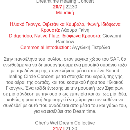
Dreamtime
Healing
Concert
20/7 |
22:30
Μουσική
Ηλιακό Γκονγκ, Θιβετάνικα Κύμβαλα, Φωνή, Ιδιόφωνα
Κρουστά:
Λάουρα Γκίνη
Didgeridoo, Native Flute,
Ιδιόφωνα
Κρουστά
:
Giovanni
Rainbow
Ceremonial Introduction:
Αγγελική Πετρόλια
Στην πανσέληνο του Ιουλίου, στον μαγικό χώρο του SAF, θα
ενωθούμε για να δημιουργήσουμε ένα μουσiκό ουράνιο τόξο
με την δύναμη της πανσελήνου, μέσα απο ένα Sound
Healing Circle Concert, με τα στοιχεία του νερού, της γής,
του αέρα, της φωτιάς, και του κοσμικού ήχου του Ηλιακού
Γκονγνκ. Ένα ταξίδι ένωσης με την μουσική των Σφαιρών,
σε μια σύνδεση με την ουσία ως εμπειρία και όχι ως μία ιδέα,
καθώς η μουσική δημιουργεί ένα χώρο για τον καθένα να
συνδεθεί με αυτό που αναδύεται απο μέσα του και γύρω του,
για να εισέλθει στο Deam time.
Cher
’
s
Wet
Dream
Collective
21/7 |
21:30