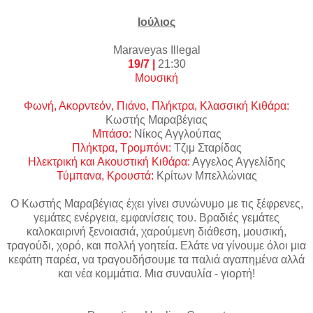
Ιούλιος
Maraveyas
Illegal
19/7 |
21:30
Μουσική
Φωνή, Ακορντεόν, Πιάνο, Πλήκτρα, Κλασσική Κιθάρα:
Κωστής Μαραβέγιας
Μπάσο:
Νίκος Αγγλούπας
Πλήκτρα, Τρομπόνι:
Τζιμ Σταρίδας
Ηλεκτρική και Ακουστική Κιθάρα:
Αγγελος Αγγελίδης
Τύμπανα, Κρουστά:
Kρίτων Μπελλώνιας
Ο Κωστής Μαραβέγιας έχει γίνει συνώνυμο με τις ξέφρενες,
γεμάτες ενέργεια, εμφανίσεις του. Βραδιές γεμάτες
καλοκαιρινή ξενοιασιά, χαρούμενη διάθεση, μουσική,
τραγούδι, χορό, και πολλή γοητεία. Eλάτε να γίνουμε όλοι μια
κεφάτη παρέα, να τραγουδήσουμε τα παλιά αγαπημένα αλλά
και νέα κομμάτια. Μια συναυλία - γιορτή!