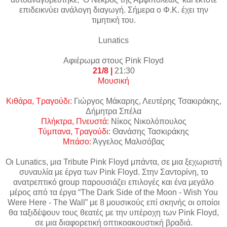
επιδεικνύει ανάλογη διαγωγή. Σήμερα ο Φ.Κ. έχει την
τιμητική του.
Lunatics
Αφιέρωμα στους
Pink
Floyd
21/8 |
21:30
Μουσική
Κιθάρα, Τραγούδι:
Γιώργος Μάκαρης, Λευτέρης Τσακιράκης,
Δήμητρα Σπέλα
Πλήκτρα, Πνευστά:
Νίκος Νικολόπουλος
Τύμπανα, Τραγούδι:
Θανάσης Τασκιράκης
Μπάσο:
Άγγελος Μαλισόβας
Οι Lunatics, μια Tribute Pink Floyd μπάντα, σε μια ξεχωριστή
συναυλία με έργα των Pink Floyd. Στην Σαντορίνη, το
ανατρεπτικό group παρουσιάζει επιλογές και ένα μεγάλο
μέρος από τα έργα “The Dark Side of the Moon - Wish You
Were Here - The Wall” με 8 μουσικούς επί σκηνής οι οποίοι
θα ταξιδέψουν τους θεατές με την υπέροχη των Pink Floyd,
σε μια διαφορετική οπτικοακουστική βραδιά.