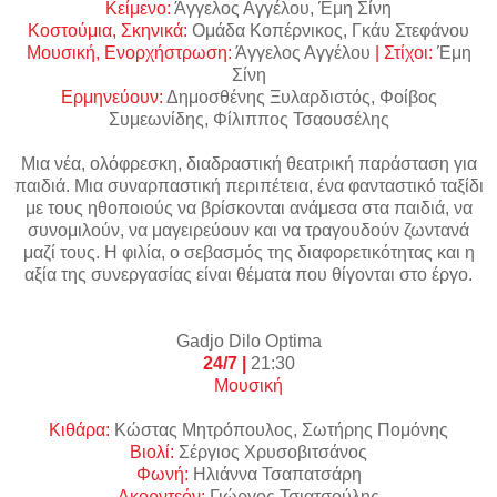
Κείμενο:
Άγγελος Αγγέλου, Έμη Σίνη
Κοστούμια, Σκηνικά:
Ομάδα Κοπέρνικος, Γκάυ Στεφάνου
Μουσική, Ενορχήστρωση:
Άγγελος Αγγέλου
| Στίχοι:
Έμη
Σίνη
Ερμηνεύουν:
Δημοσθένης Ξυλαρδιστός, Φοίβος
Συμεωνίδης, Φίλιππος Τσαουσέλης
Μια νέα, ολόφρεσκη, διαδραστική θεατρική παράσταση για
παιδιά. Μια συναρπαστική περιπέτεια, ένα φανταστικό ταξίδι
με τους ηθοποιούς να βρίσκονται ανάμεσα στα παιδιά, να
συνομιλούν, να μαγειρεύουν και να τραγουδούν ζωντανά
μαζί τους. Η φιλία, ο σεβασμός της διαφορετικότητας και η
αξία της συνεργασίας είναι θέματα που θίγονται στο έργο.
Gadjo Dilo Optima
24/7 |
21:30
Μουσική
Κιθάρα:
Κώστας Μητρόπουλος, Σωτήρης Πομόνης
Βιολί:
Σέργιος Χρυσοβιτσάνος
Φωνή:
Ηλιάννα Τσαπατσάρη
Ακορντεόν:
Γιώργος Τσιατσούλης