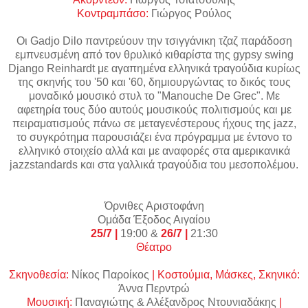
Κοντραμπάσο:
Γιώργος Ρούλος
Οι Gadjo Dilo παντρεύουν την τσιγγάνικη τζαζ παράδοση
εμπνευσμένη από τον θρυλικό κιθαρίστα της gypsy swing
Django Reinhardt με αγαπημένα ελληνικά τραγούδια κυρίως
της σκηνής του '50 και '60, δημιουργώντας το δικός τους
μοναδικό μουσικό στυλ το "Manouche De Grec". Με
αφετηρία τους δύο αυτούς μουσικούς πολιτισμούς και με
πειραματισμούς πάνω σε μεταγενέστερους ήχους της jazz,
το συγκρότημα παρουσιάζει ένα πρόγραμμα με έντονο το
ελληνικό στοιχείο αλλά και με αναφορές στα αμερικανικά
jazzstandards και στα γαλλικά τραγούδια του μεσοπολέμου.
Όρνιθες Αριστοφάνη
Ομάδα Έξοδος Αιγαίου
25/7 |
19:00 &
26/7 |
21:30
Θέατρο
Σκηνοθεσία:
Νίκος Παροίκος
| Κοστούμια, Μάσκες, Σκηνικό:
Άννα Περντρώ
Μουσική:
Παναγιώτης & Αλέξανδρος Ντουνιαδάκης
|