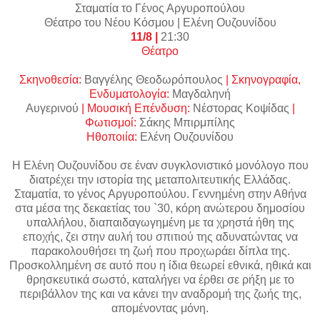
Σταματία το Γένος Αργυροπούλου
Θέατρο του Νέου Κόσμου | Ελένη Ουζουνίδου
11/8 |
21:30
Θέατρο
Σκηνοθεσία:
Βαγγέλης Θεοδωρόπουλος
| Σκηνογραφία,
Ενδυματολογία:
Μαγδαληνή
Αυγερινού
| Μουσική Επένδυση:
Νέστορας Κοψίδας
|
Φωτισμοί:
Σάκης Μπιρμπίλης
Ηθοποιία:
Ελένη Ουζουνίδου
Η Ελένη Ουζουνίδου σε έναν συγκλονιστικό μονόλογο που
διατρέχει την ιστορία της μεταπολιτευτικής Ελλάδας.
Σταματία, το γένος Αργυροπούλου. Γεννημένη στην Αθήνα
στα μέσα της δεκαετίας του `30, κόρη ανώτερου δημοσίου
υπαλλήλου, διαπαιδαγωγημένη με τα χρηστά ήθη της
εποχής, ζει στην αυλή του σπιτιού της αδυνατώντας να
παρακολουθήσει τη ζωή που προχωράει δίπλα της.
Προσκολλημένη σε αυτό που η ίδια θεωρεί εθνικά, ηθικά και
θρησκευτικά σωστό, καταλήγει να έρθει σε ρήξη με το
περιβάλλον της και να κάνει την αναδρομή της ζωής της,
απομένοντας μόνη.