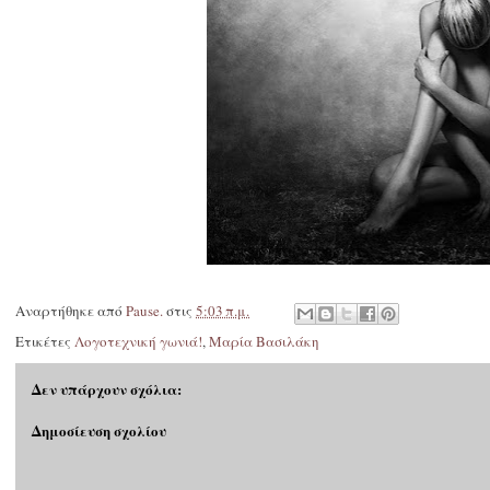
Αναρτήθηκε από
Pause.
στις
5:03 π.μ.
Ετικέτες
Λογοτεχνική γωνιά!
,
Μαρία Βασιλάκη
Δεν υπάρχουν σχόλια:
Δημοσίευση σχολίου