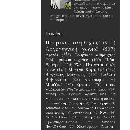
χλαμύδα του να σέρνεται
στη σκόνη - σκόνη ο ίδιος,
λάσπη από τη λάσπη,
στάχτη από τη στάχτη, θραύσμα από τα
θραύσμα...
Ετικέτες
Ποιητικές ανησυχίες!
(910)
Λογοτεχνική γωνιά!
(527)
Agenda
(378)
Ποιητικές ανησυχίες
(224)
pauseartmagazine
(190)
Πάμε
Θέατρο!
(156)
Έλλη Πράντζου
(149)
pause
(147)
Μαρίνα Καρτελιά
(132)
Βαγγέλης Μάγειρος
(110)
Κάλλια
Βαβουλιώτη
(95)
Αφιέρωμα
(94)
Μιούζικ!
(86)
έρωτας
(76)
Τάσος
Μαλεσιάδας
(70)
Το ποιήμα της ημέρας
(69)
ποίηση
(69)
Πράξια Αρέστη
(65)
Εύη
Μουρέλλου
(60)
Μαριλένα Κολλάρου
(58)
σελιδοδείκτης
(55)
ζωή
(54)
Έβα Γκρην
(53)
Αποσπάσματα
(52)
Μανώλης Τελώνης
(52)
pause_artmag
(49)
συνέντευξη
(49)
News
(46)
Νινέτα Πλυτά
(44)
μουσική
(43)
νέα
(42)
βιβλιοπαρουσιάσεις
(40)
Ανδρέας
Παπάζογλου
(39)
Χριστόφορος Τριάντης