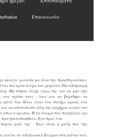
ημα ημέρας
Αποσπάσματα
turbation
Επικοινωνία
την άκουγε, μιλούσε μα όλοι την προσπερνούσαν.
απ'τον πιο κρύο άνεμο του χειμώνα. Πιο απόμακρη
όλη. Θα στήσει τείχη γύρω της για να μην την
ε τον τρόπο τους , ίσως και να βαρέθηκε το
 μόνο που θέλει είναι ένα ποτήρι κρασί, ένα
ι και να αποτυπώσει όλη την ασχήμια αυτού του
ν όπως ο έρωτας. Ή τα όνειρα που πασχίζουν για
α πραγματοποιηθούν. Ένα προς ένα.
παρέα μαζί της . Ίσως είναι η μόνη που της
αι εκείνο το απαξιωτικό βλέμμα στα μάτια τους