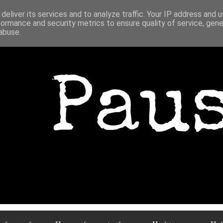
deliver its services and to analyze traffic. Your IP address and 
formance and security metrics to ensure quality of service, gen
abuse.