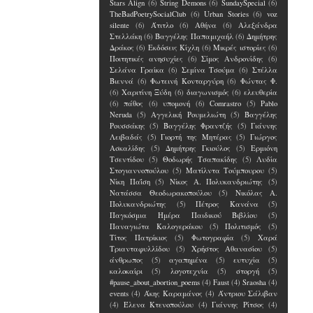
Stars Align
(6)
String Demons
(6)
SundaySpecial
(6)
TheBadPoetrySocialClub
(6)
Urban Stories
(6)
voz
silente
(6)
Άτιτλο
(6)
Αθήνα
(6)
Αλεξάνδρα
Στελλάκη
(6)
Βαγγέλης Παπαμιχαήλ
(6)
Δημήτρης
Δράκος
(6)
Εκδόσεις Κίχλη
(6)
Μικρές ιστορίες
(6)
Ποιτητικές ανησυχίες
(6)
Σίμος Ανδρονίδης
(6)
Σελάνα Γραίκα
(6)
Σεμίνα Τσούμα
(6)
Στέλλα
Βιεννά
(6)
Φωτεινή Κονταργύρη
(6)
Φώντας Φ.
(6)
Χαριτίνη Ξύδη
(6)
διαγωνισμός
(6)
ελευθερία
(6)
πάθος
(6)
υπομονή
(6)
Comrastro
(5)
Pablo
Neruda
(5)
Αγγελική Ρουμελιώτη
(5)
Βαγγέλης
Ρουσσάκης
(5)
Βαγγέλης Φραντζής
(5)
Γιάννης
Λειβαδάς
(5)
Γιορτή της Μητέρας
(5)
Γιώργος
Ασκαλίδης
(5)
Δημήτρης Γκιούλος
(5)
Ερμιόνη
Τσεντίδου
(5)
Θοδωρής Τσαπακίδης
(5)
Λυδία
Στογιαννοπούλου
(5)
Ματίλντα Τούμπουρου
(5)
Νίκη Παΐση
(5)
Νίκος Α. Πολυκανδριώτης
(5)
Νατάσσα Θεοδωρακοπούλου
(5)
Νικόλας Α.
Πολυκανδριώτης
(5)
Πέτρος Κανάνα
(5)
Παγκόσμια Ημέρα Παιδικού Βιβλίου
(5)
Παναγιώτα Καλογεράκου
(5)
Πολιτισμός
(5)
Τίτος Πατρίκιος
(5)
Φωτογραφία
(5)
Χαρά
Τριανταφυλλίδου
(5)
Χρήστος Αθανασίου
(5)
άνθρωπος
(5)
αγαπημένα
(5)
ευτυχία
(5)
καλοκαίρι
(5)
λογοτεχνία
(5)
στοργή
(5)
#pause_about_abortion_poems
(4)
Faust
(4)
Sraosha
(4)
events
(4)
Άκης Καραμάνος
(4)
Άντριου Σάλιβαν
(4)
Έλενα Kτενοπούλου
(4)
Γιάννης Ρίτσος
(4)