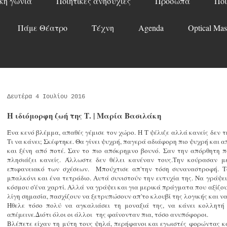
κή γωνιά
Ποιητικές ανησυχίες
Πρόσωπα
Ποί
Πάμε Θέατρο
Τέχνη
Agenda
Optical Mas
Δευτέρα 4 Ιουλίου 2016
Η ιδιόμορφη ζωή της Τ. | Μαρία Βασιλάκη
Ένα κενό βλέμμα, απαθές γέμισε τον χώρο. Η Τ ψέλιζε αλλά κανείς δεν 
Τι να κάνει; Σκέφτηκε. Θα γίνει ψυχρή, παγερά αδιάφορη πιο ψυχρή και 
και ξένη από ποτέ. Σαν το πιο απόκρημνο βουνό. Σαν την απόρθητη π
πλησιάζει κανείς. Άλλωστε δεν θέλει κανέναν τους.Tην κούρασαν μ
επιφανειακό των σχέσεων. Μπούχτισε απ'την τόση συναναστροφή. Το
μπαλκόνι και ένα τετράδιο. Αυτά συνιστούν την ευτυχία της. Να γράψε
κόσμου σ'ένα χαρτί. Αλλά να γράψει και για μερικά πράγματα που αξίζου
λίγη σημασία, πασχίζουν να ξετρυπώσουν απ'το κλουβί της λογικής και ν
Ήθελε τόσο πολύ να αγκαλιάσει τη μοναξιά της, να κάνει κολλητή 
απέμεινε.Διότι όλοι οι άλλοι της φαίνονταν πια, τόσο ανυπόφοροι.
Βλέπετε είχαν τη μύτη τους ψηλά, περήφανοι και εγωιστές φορώντας κ