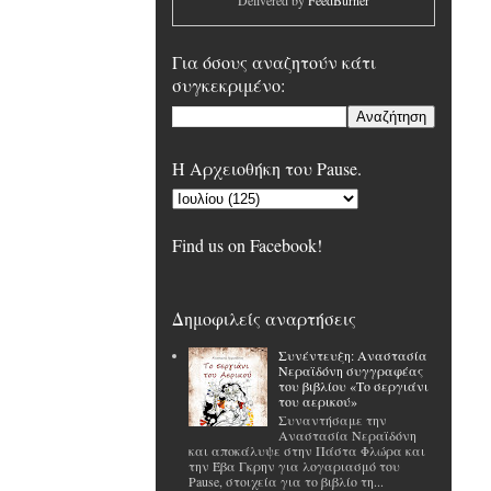
Delivered by
FeedBurner
Για όσους αναζητούν κάτι
συγκεκριμένο:
H Αρχειοθήκη του Pause.
Find us on Facebook!
Δημοφιλείς αναρτήσεις
Συνέντευξη: Αναστασία
Νεραϊδόνη συγγραφέας
του βιβλίου «Το σεργιάνι
του αερικού»
Συναντήσαμε την
Αναστασία Νεραϊδόνη
και αποκάλυψε στην Πάστα Φλώρα και
την Έβα Γκρην για λογαριασμό του
Pause, στοιχεία για το βιβλίο τη...