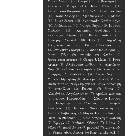
Μαρία Νάστου
(12)
Σινεμά
(12)
αβεβαιότητα
(12)
Ανδριάνα Μακρή
(11)
Θέμις Ιππέκη
(11)
Κωνσταντία Φαγαδάκη
(11)
Λυδία Ανεστοπούλου
(11)
Τάσος Ζαννής
(11)
Χριστούγεννα
(11)
βιβλία
(11)
Silver Screen
(10)
Αναστασία Νταλαμάγγα
(10)
Απόσπασμα
(10)
Γιώργος Ρήγας
(10)
Ιωάννα
Μαλούνη
(10)
Κατερίνα Θεοδώρου
(10)
Λυσίμαχος Τίγκας
(10)
Πάνος Λιάκος
(10)
Τζένιφερ Ντέρλεθ
(10)
Φιλμ
(10)
Αφροδίτη
Φραγκιαδουλάκη
(9)
Βίκυ Τσελεπίδου
(9)
Κωνσταντίνα Ζάβαρη
(9)
Κώστας Παντιώρας
(9)
Φώτης Τάδε
(9)
αγωνία
(9)
ελπίδα
(9)
#pause_about_abortion
(8)
George J. Mayte
(8)
Pause
Artmag
(8)
Αλεξάνδρα Επίθετη
(8)
Αλμπέρτος
Ναρ
(8)
Ανδρέας Κολλιαράκης
(8)
Απόψεις
(8)
Δημήτρης Νατσιόπουλος
(8)
Λεων Ναρ
(8)
Μάρσια Ισραηλίδη
(8)
Μένουμε Σπίτι
(8)
Μαρία
Πανούτσου
(8)
Νίκη Συρίγου
(8)
Τάνια Βουδούρη
(8)
κατάθλιψη
(8)
Editorial
(7)
Marla
(7)
Αλεξάνδρα Αγγελοπούλου
(7)
Αμαλία Διακάκη
(7)
Γιώργος Γλυκοφρύδης
(7)
Δέσποινα Γεώργα
(7)
Θεοχάρης Παπαδόπουλος
(7)
Θωμάς
Τυπάλδος
(7)
Ιωάννα Νικολαντωνάκη
(7)
Κώστας Καβανόζης
(7)
Μαρία Φραντζεσκάκη
(7)
Νίκος Γιαμπολδάκης
(7)
Σίλια Κατραλή Μινωτάκη
(7)
Σφίγγα
(7)
Χρήστος Κάρτας
(7)
βιβλίο
(7)
βόλτα
(7)
μικροδιήγημα
(7)
μοναξιά
(7)
φεμινισμός
(7)
#Pause_About_Abotion
(6)
Katerina Michouli
(6)