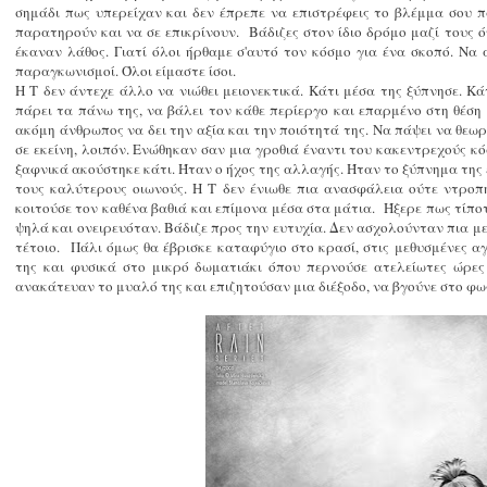
σημάδι πως υπερείχαν και δεν έπρεπε να επιστρέφεις το βλέμμα σου π
παρατηρούν και να σε επικρίνουν. Βάδιζες στον ίδιο δρόμο μαζί τους όχ
έκαναν λάθος. Γιατί όλοι ήρθαμε σ'αυτό τον κόσμο για ένα σκοπό. Να
παραγκωνισμοί. Όλοι είμαστε ίσοι.
Η Τ δεν άντεχε άλλο να νιώθει μειονεκτικά. Κάτι μέσα της ξύπνησε. Κ
πάρει τα πάνω της, να βάλει τον κάθε περίεργο και επαρμένο στη θέση τ
ακόμη άνθρωπος να δει την αξία και την ποιότητά της. Να πάψει να θεωρ
σε εκείνη, λοιπόν. Ενώθηκαν σαν μια γροθιά έναντι του κακεντρεχούς κ
ξαφνικά ακούστηκε κάτι. Ήταν ο ήχος της αλλαγής. Ήταν το ξύπνημα της
τους καλύτερους οιωνούς. Η Τ δεν ένιωθε πια ανασφάλεια ούτε ντροπή
κοιτούσε τον καθένα βαθιά και επίμονα μέσα στα μάτια. Ήξερε πως τίπο
ψηλά και ονειρευόταν. Βάδιζε προς την ευτυχία. Δεν ασχολούνταν πια μ
τέτοιο. Πάλι όμως θα έβρισκε καταφύγιο στο κρασί, στις μεθυσμένες α
της και φυσικά στο μικρό δωματιάκι όπου περνούσε ατελείωτες ώρες 
ανακάτευαν το μυαλό της και επιζητούσαν μια διέξοδο, να βγούνε στο φω