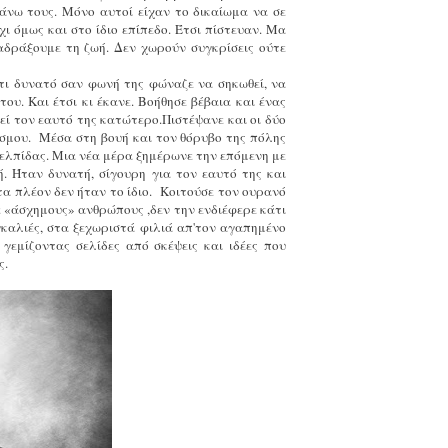
άνω τους. Μόνο αυτοί είχαν το δικαίωμα να σε
ι όμως και στο ίδιο επίπεδο. Έτσι πίστευαν. Μα
 αδράξουμε τη ζωή. Δεν χωρούν συγκρίσεις ούτε
άτι δυνατό σαν φωνή της φώναζε να σηκωθεί, να
ου. Και έτσι κι έκανε. Βοήθησε βέβαια και ένας
εί τον εαυτό της κατώτερο.Πιστέψανε και οι δύο
όσμου. Μέσα στη βουή και τον θόρυβο της πόλης
 ελπίδας. Μια νέα μέρα ξημέρωνε την επόμενη με
. Ήταν δυνατή, σίγουρη για τον εαυτό της και
τα πλέον δεν ήταν το ίδιο. Κοιτούσε τον ουρανό
ε «άσχημους» ανθρώπους ,δεν την ενδιέφερε κάτι
γκαλιές, στα ξεχωριστά φιλιά απ'τον αγαπημένο
γεμίζοντας σελίδες από σκέψεις και ιδέες που
ς.