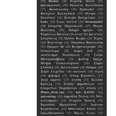
(39)
Bookies
(38)
Τζώρτζης Πάνος
(38)
βιβλιοκριτικές
(38)
Νικολένα Καλαϊτζάκη
(37)
Θεσσαλονίκη
(36)
Πρόσωπα!
(35)
Κατερίνα Καλαμπάκα
(34)
θέατρο
(33)
Εικαστικά
(31)
Ευτυχία Πασχαλίδου
(31)
books
(29)
Γωγώ Λιανού
(29)
#weremember
(28)
Σταμάτης Παρασκευάς
(27)
Μαρία
Βασιλάκη
(26)
Ποίημα ημέρας
(26)
Ραφαέλλα Μανέλη
(26)
κενό
(26)
Ιφιγένεια
Σταμπουλή
(25)
Πάστα Φλώρα
(25)
Τέχνη!
(24)
Βγαίνουμε
(21)
Τσαμπίκα Βασιλειάδη
(21)
Όμικρον Μι
(20)
Κινηματογράφος
(20)
Ολοκαύτωμα
(20)
Σοφία Ιττέ
(20)
Αλέξανδρος Νασόπουλος
(19)
Γιώτα
Μαστροσαββάκη
(19)
Διεθνής Ημέρα
Μνήμης Ολοκαυτώματος
(19)
Σοφία
Σταθάκη
(19)
Διαγωνισμοί
(18)
Ποίημα
(18)
Χάρις Γεωργίου
(18)
κοινωνία
(18)
τέχνη
(18)
Διήγημα
(17)
Λίναμ Κεροτάνυ
(17)
Χαζό κορίτσι
(17)
αγάπη
(17)
Ελλάδα
Κράλλη
(15)
Ελπίδα Δημοπούλου
(15)
Σταματίνα Τσιμοπούλου
(15)
άποψη
(15)
#Pause_about_rape
(14)
kots RAVEN
(14)
pauseartmag
(14)
Αφροδίτη Τσιώλη
(14)
Νέες
κυκλοφορίες
(14)
Γεωργία Τρούλη
(13)
Εικαστικό Ημερολόγιο
(13)
Ιωάννης
Κυράπογλου
(13)
Μπαντιέρα Ροσσα
(13)
OpticalMasturbation
(12)
Βόρειος Άνεμος
(12)