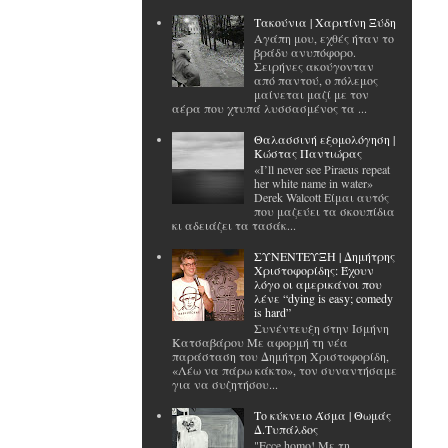
Tακούνια | Χαριτίνη Ξύδη
Αγάπη μου, εχθές ήταν το
βράδυ ανυπόφορο.
Σειρήνες ακούγονταν
από παντού, ο πόλεμος
μαίνεται μαζί με τον
αέρα που χτυπά λυσσασμένος τα ...
Θαλασσινή εξομολόγηση |
Κώστας Παντιώρας
«I’ll never see Piraeus repeat
her white name in water»
Derek Walcott Είμαι αυτός
που μαζεύει τα σκουπίδια
κι αδειάζει τα τασάκ...
ΣΥΝΕΝΤΕΥΞΗ | Δημήτρης
Χριστοφορίδης: Έχουν
λόγο οι αμερικάνοι που
λένε “dying is easy; comedy
is hard”
Συνέντευξη στην Ισμήνη
Κατσαβάρου Με αφορμή τη νέα
παράσταση του Δημήτρη Χριστοφορίδη,
«Λέω να πάρω κάκτο», τον συναντήσαμε
για να συζητήσου...
Το κύκνειο Άσμα | Θωμάς
Δ.Τυπάλδος
"Ecce homo! Με τη