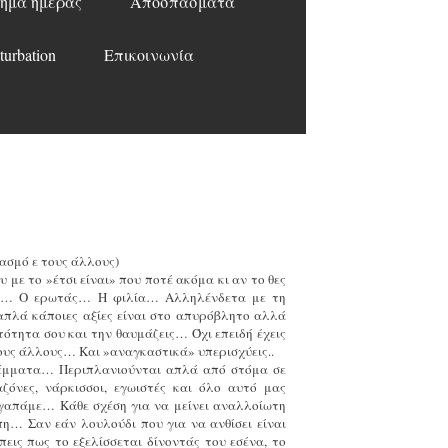
ημα ημέρας
Αποσπάσματα
turbation
Επικοινωνία
υασμό ε τους άλλους)
 με το »έτσι είναι» που ποτέ ακόμα κι αν το θες
σμό… Ο ερωτάς… Η φιλία… Αλληλένδετα με τη
πλά κάποιες αξίες είναι στο απυρόβλητο αλλά
τότητα σου και την θαυμάζεις… Όχι επειδή έχεις
 τους άλλους… Και »αναγκαστικά» υπερισχύεις..
λέμματα… Περιπλανιούνται απλά από στόμα σε
όνες, νάρκισσοι, εγωιστές και όλο αυτό μας
αγαπάμε… Κάθε σχέση για να μείνει αναλλοίωτη
η… Σαν εάν λουλούδι που για να ανθίσει είναι
έπεις πως το εξελίσσεται δίνοντάς του εσένα, το