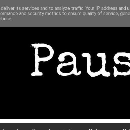
deliver its services and to analyze traffic. Your IP address and 
formance and security metrics to ensure quality of service, gen
abuse.