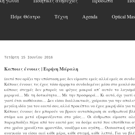
κή γωνιά
Ποιητικές ανησυχίες
Πρόσωπα
Ποί
Πάμε Θέατρο
Τέχνη
Agenda
Optical Mas
Τετάρτη 15 Ιουνίου 2016
Καποιες έννοιες | Ειρήνη Μάραλη
(αυτό που ορίζει την υπόσταση μας δεν είμαστε εμείς αλλά εμείς σε συνδ
Κάποιες έννοιες τις έχεις τόσο άρρηκτα συνδεδεμένες μέσα στο μυαλό σου
κάποιες στιγμές δεν μπορείς να φύγεις μακριά απ’ αυτόν το λογι
μεριμνά… Με τη δοτικότητα… Με την προσφορά… Κι αυτό, όχι γιατί α
γιατί έτσι αισθάνεσαι… Δεν είσαι διαλλακτικός, χαίρεσαι για την απολυ
μεγάλη ιδέα για τον εαυτό σου, αλλά προκύπτει να έχεις μικρή ιδέα για
Κάποιες έννοιες δεν μπορούν να βρουν ανταπόκριση σε ανθρωπινά β
στόμα και μετά εξαφανίζονται στο χάος… Οι άνθρωποι είμαστε αλαζ
παρεμποδίζει πέρα από τον εαυτό μας να δούμε αυτό που υποτίθεται 
στο χρόνο χρειάζεται φροντίδα, νοιάξιμο και αγάπη… Ουσιαστική αγάπ
αναγκαίο να είσαι εκεί κάθε μέρα, κάθε στιγμή, κάθε λεπτό.. Για να βλ