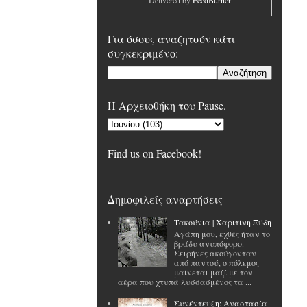
Delivered by
FeedBurner
Για όσους αναζητούν κάτι
συγκεκριμένο:
H Αρχειοθήκη του Pause.
Find us on Facebook!
Δημοφιλείς αναρτήσεις
Tακούνια | Χαριτίνη Ξύδη
Αγάπη μου, εχθές ήταν το
βράδυ ανυπόφορο.
Σειρήνες ακούγονταν
από παντού, ο πόλεμος
μαίνεται μαζί με τον
αέρα που χτυπά λυσσασμένος τα ...
Συνέντευξη: Αναστασία