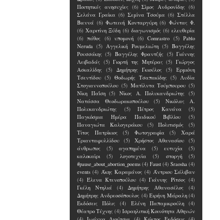
Ποιτητικές ανησυχίες
(6)
Σίμος Ανδρονίδης
(6)
Σελάνα Γραίκα
(6)
Σεμίνα Τσούμα
(6)
Στέλλα
Βιεννά
(6)
Φωτεινή Κονταργύρη
(6)
Φώντας Φ.
(6)
Χαριτίνη Ξύδη
(6)
διαγωνισμός
(6)
ελευθερία
(6)
πάθος
(6)
υπομονή
(6)
Comrastro
(5)
Pablo
Neruda
(5)
Αγγελική Ρουμελιώτη
(5)
Βαγγέλης
Ρουσσάκης
(5)
Βαγγέλης Φραντζής
(5)
Γιάννης
Λειβαδάς
(5)
Γιορτή της Μητέρας
(5)
Γιώργος
Ασκαλίδης
(5)
Δημήτρης Γκιούλος
(5)
Ερμιόνη
Τσεντίδου
(5)
Θοδωρής Τσαπακίδης
(5)
Λυδία
Στογιαννοπούλου
(5)
Ματίλντα Τούμπουρου
(5)
Νίκη Παΐση
(5)
Νίκος Α. Πολυκανδριώτης
(5)
Νατάσσα Θεοδωρακοπούλου
(5)
Νικόλας Α.
Πολυκανδριώτης
(5)
Πέτρος Κανάνα
(5)
Παγκόσμια Ημέρα Παιδικού Βιβλίου
(5)
Παναγιώτα Καλογεράκου
(5)
Πολιτισμός
(5)
Τίτος Πατρίκιος
(5)
Φωτογραφία
(5)
Χαρά
Τριανταφυλλίδου
(5)
Χρήστος Αθανασίου
(5)
άνθρωπος
(5)
αγαπημένα
(5)
ευτυχία
(5)
καλοκαίρι
(5)
λογοτεχνία
(5)
στοργή
(5)
#pause_about_abortion_poems
(4)
Faust
(4)
Sraosha
(4)
events
(4)
Άκης Καραμάνος
(4)
Άντριου Σάλιβαν
(4)
Έλενα Kτενοπούλου
(4)
Γιάννης Ρίτσος
(4)
Γκέλη Ντηλιά
(4)
Δημήτρης Αθανασέλος
(4)
Δημήτρης Ανδρεοσόπουλος
(4)
Ειρήνη Μάραλη
(4)
Εκδόσεις Πόλις
(4)
Ελένη Παπαμικρούλη
(4)
Θέατρο Τέχνης
(4)
Ισραηλιτική Κοινότητα Αθηνών
(4)
Ιωάννα Λιούτσια
(4)
Κάκτος Εκδόσεις
(4)