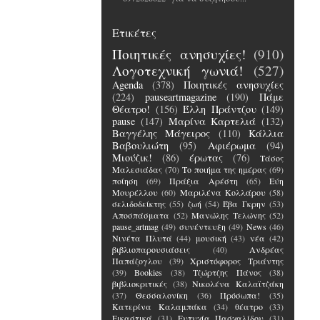
Ετικέτες
Ποιητικές ανησυχίες!
(910)
Λογοτεχνική γωνιά!
(527)
Agenda
(378)
Ποιητικές ανησυχίες
(224)
pauseartmagazine
(190)
Πάμε
Θέατρο!
(156)
Έλλη Πράντζου
(149)
pause
(147)
Μαρίνα Καρτελιά
(132)
Βαγγέλης Μάγειρος
(110)
Κάλλια
Βαβουλιώτη
(95)
Αφιέρωμα
(94)
Μιούζικ!
(86)
έρωτας
(76)
Τάσος
Μαλεσιάδας
(70)
Το ποιήμα της ημέρας
(69)
ποίηση
(69)
Πράξια Αρέστη
(65)
Εύη
Μουρέλλου
(60)
Μαριλένα Κολλάρου
(58)
σελιδοδείκτης
(55)
ζωή
(54)
Έβα Γκρην
(53)
Αποσπάσματα
(52)
Μανώλης Τελώνης
(52)
pause_artmag
(49)
συνέντευξη
(49)
News
(46)
Νινέτα Πλυτά
(44)
μουσική
(43)
νέα
(42)
βιβλιοπαρουσιάσεις
(40)
Ανδρέας
Παπάζογλου
(39)
Χριστόφορος Τριάντης
(39)
Bookies
(38)
Τζώρτζης Πάνος
(38)
βιβλιοκριτικές
(38)
Νικολένα Καλαϊτζάκη
(37)
Θεσσαλονίκη
(36)
Πρόσωπα!
(35)
Κατερίνα Καλαμπάκα
(34)
θέατρο
(33)
Εικαστικά
(31)
Ευτυχία Πασχαλίδου
(31)