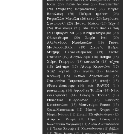
books
(29)
Γωγώ Λιανού
(29)
#weremember
(28)
Σταμάτης Παρασκευάς
(27)
Μαρία
Βασιλάκη
(26)
Ποίημα ημέρας
(26)
Ραφαέλλα Μανέλη
(26)
κενό
(26)
Ιφιγένεια
Σταμπουλή
(25)
Πάστα Φλώρα
(25)
Τέχνη!
(24)
Βγαίνουμε
(21)
Τσαμπίκα Βασιλειάδη
(21)
Όμικρον Μι
(20)
Κινηματογράφος
(20)
Ολοκαύτωμα
(20)
Σοφία Ιττέ
(20)
Αλέξανδρος Νασόπουλος
(19)
Γιώτα
Μαστροσαββάκη
(19)
Διεθνής Ημέρα
Μνήμης Ολοκαυτώματος
(19)
Σοφία
Σταθάκη
(19)
Διαγωνισμοί
(18)
Ποίημα
(18)
Χάρις Γεωργίου
(18)
κοινωνία
(18)
τέχνη
(18)
Διήγημα
(17)
Λίναμ Κεροτάνυ
(17)
Χαζό κορίτσι
(17)
αγάπη
(17)
Ελλάδα
Κράλλη
(15)
Ελπίδα Δημοπούλου
(15)
Σταματίνα Τσιμοπούλου
(15)
άποψη
(15)
#Pause_about_rape
(14)
kots RAVEN
(14)
pauseartmag
(14)
Αφροδίτη Τσιώλη
(14)
Νέες
κυκλοφορίες
(14)
Γεωργία Τρούλη
(13)
Εικαστικό Ημερολόγιο
(13)
Ιωάννης
Κυράπογλου
(13)
Μπαντιέρα Ροσσα
(13)
OpticalMasturbation
(12)
Βόρειος Άνεμος
(12)
Μαρία Νάστου
(12)
Σινεμά
(12)
αβεβαιότητα
(12)
Ανδριάνα Μακρή
(11)
Θέμις Ιππέκη
(11)
Κωνσταντία Φαγαδάκη
(11)
Λυδία Ανεστοπούλου
(11)
Τάσος Ζαννής
(11)
Χριστούγεννα
(11)
βιβλία
(11)
Silver Screen
(10)
Αναστασία Νταλαμάγγα