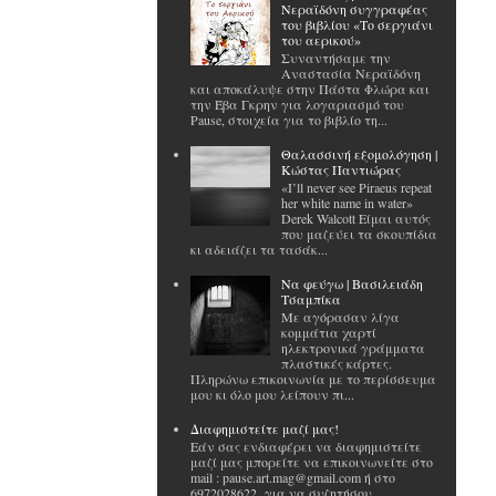
Νεραϊδόνη συγγραφέας
του βιβλίου «Το σεργιάνι
του αερικού»
Συναντήσαμε την
Αναστασία Νεραϊδόνη
και αποκάλυψε στην Πάστα Φλώρα και
την Έβα Γκρην για λογαριασμό του
Pause, στοιχεία για το βιβλίο τη...
Θαλασσινή εξομολόγηση |
Κώστας Παντιώρας
«I’ll never see Piraeus repeat
her white name in water»
Derek Walcott Είμαι αυτός
που μαζεύει τα σκουπίδια
κι αδειάζει τα τασάκ...
Να φεύγω | Βασιλειάδη
Τσαμπίκα
Με αγόρασαν λίγα
κομμάτια χαρτί
ηλεκτρονικά γράμματα
πλαστικές κάρτες.
Πληρώνω επικοινωνία με το περίσσευμα
μου κι όλο μου λείπουν πι...
Διαφημιστείτε μαζί μας!
Εάν σας ενδιαφέρει να διαφημιστείτε
μαζί μας μπορείτε να επικοινωνείτε στο
mail : pause.art.mag@gmail.com ή στο
6972028622 για να συζητήσου...