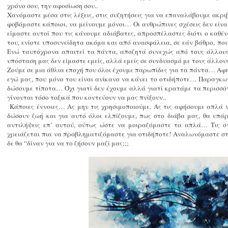
χρόνο σου, την αφοσίωση σου..
Χανόμαστε μέσα στις λέξεις, στις συζητήσεις για να επαναλάβουμε ακρ
φοβόμαστε κάποιοι, να μείνουμε μόνοι… Οι ανθρώπινες σχέσεις δεν είνα
είμαστε αυτοί που τις κάνουμε αδιάβατες, απροσπέλαστες διότι ο καθέν
του, ενίοτε υποσυνείδητα ακόμα και από ανασφάλεια, σε εάν βάθρο, που
Ενώ ταυτόχρονα απαιτεί τα πάντα, αποζητά συνεχώς από τους άλλους. 
υπόσταση μας δεν είμαστε εμείς, αλλά εμείς σε συνδυασμό με τους άλλους
Ζούμε σε μια άθλια εποχή που όλοι έχουμε παρωπίδες για τα πάντα… Αφ
εγώ μας, που μόνο του είναι ανίκανο να κάνει το οτιδήποτε… Παραγκ
δώσουμε τίποτα… Όχι γιατί δεν έχουμε αλλά γιατί κρατάμε τα περισσό
γίνονται τόσο τοξικά που κοντεύουν να μας πνίξουν..
Κάποιες έννοιες… Ας μην τις χρησιμοποιούμε. Ας τις αφήσουμε απλά 
δώσουν ζωή και για αυτό όλοι ελπίζουμε, πως στο διάβα μας, θα υπάρ
αντιλήψεις επ’ αυτού, ούτως ώστε να μοιραζόμαστε τα απλά… Τις σ
χρειάζεται πια να προβληματιζόμαστε για οτιδήποτε! Αναλωνόμαστε
δε θα “δίναν για να το ζήσουν μαζί μας;;;