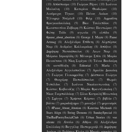
(10)
Απόσπασμα
(10)
Γιώργος Ρήγας
(10)
Ιωάννα
Μαλούνη
(10)
Κατερίνα Θεοδώρου
(10)
Λυσίμαχος Τίγκας
(10)
Πάνος Λιάκος
(10)
Τζένιφερ Ντέρλεθ
(10)
Φιλμ
(10)
Αφροδίτη
Φραγκιαδουλάκη
(9)
Βίκυ Τσελεπίδου
(9)
Κωνσταντίνα Ζάβαρη
(9)
Κώστας Παντιώρας
(9)
Φώτης Τάδε
(9)
αγωνία
(9)
ελπίδα
(9)
#pause_about_abortion
(8)
George J. Mayte
(8)
Pause
Artmag
(8)
Αλεξάνδρα Επίθετη
(8)
Αλμπέρτος
Ναρ
(8)
Ανδρέας Κολλιαράκης
(8)
Απόψεις
(8)
Δημήτρης Νατσιόπουλος
(8)
Λεων Ναρ
(8)
Μάρσια Ισραηλίδη
(8)
Μένουμε Σπίτι
(8)
Μαρία
Πανούτσου
(8)
Νίκη Συρίγου
(8)
Τάνια Βουδούρη
(8)
κατάθλιψη
(8)
Editorial
(7)
Marla
(7)
Αλεξάνδρα Αγγελοπούλου
(7)
Αμαλία Διακάκη
(7)
Γιώργος Γλυκοφρύδης
(7)
Δέσποινα Γεώργα
(7)
Θεοχάρης Παπαδόπουλος
(7)
Θωμάς
Τυπάλδος
(7)
Ιωάννα Νικολαντωνάκη
(7)
Κώστας Καβανόζης
(7)
Μαρία Φραντζεσκάκη
(7)
Νίκος Γιαμπολδάκης
(7)
Σίλια Κατραλή Μινωτάκη
(7)
Σφίγγα
(7)
Χρήστος Κάρτας
(7)
βιβλίο
(7)
βόλτα
(7)
μικροδιήγημα
(7)
μοναξιά
(7)
φεμινισμός
(7)
#Pause_About_Abotion
(6)
Katerina Michouli
(6)
Stars Align
(6)
String Demons
(6)
SundaySpecial
(6)
TheBadPoetrySocialClub
(6)
Urban Stories
(6)
voz
silente
(6)
Άτιτλο
(6)
Αθήνα
(6)
Αλεξάνδρα
Στελλάκη
(6)
Βαγγέλης Παπαμιχαήλ
(6)
Δημήτρης
Δράκος
(6)
Εκδόσεις Κίχλη
(6)
Μικρές ιστορίες
(6)