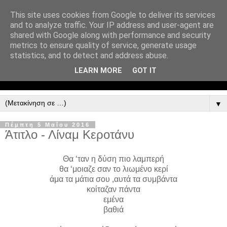
This site uses cookies from Google to deliver its services
and to analyze traffic. Your IP address and user-agent are
shared with Google along with performance and security
metrics to ensure quality of service, generate usage
statistics, and to detect and address abuse.
LEARN MORE
GOT IT
▼
Πέμπτη 5 Μαΐου 2016
Άτιτλο - Λίναμ Κεροτάνυ
Θα ‘ταν η δύση πιο λαμπερή
θα ‘μοιαζε σαν το λιωμένο κερί
άμα τα μάτια σου ,αυτά τα συμβάντα
κοίταζαν πάντα
εμένα
βαθιά