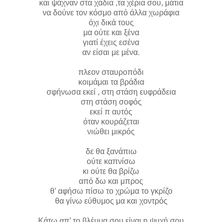
και ψάχναν στα χάδια ,τα χέρια σου, μάτια
να δούνε τον κόσμο από άλλα χωράφια
όχι δικά τους
μα ούτε και ξένα
γιατί έχεις εσένα
αν είσαι με μένα.
πλεον σταυροπόδι
κοιμάμαι τα βράδια
σφήνωσα εκεί , στη στάση ευφράδεια
στη στάση σοφός
εκεί π αυτός
όταν κουράζεται
νιώθει μικρός
δε θα ξανάπιω
ούτε καπνίσω
κι ούτε θα βρίζω
από δω και μπρος
θ’ αφήσω πίσω το χρώμα το γκρίζο
θα γίνω εύθυμος μα και χοντρός
Κάτω απ’ το βλέμμα σου είναι η ψυχή σου