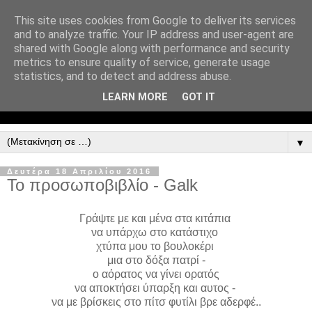
This site uses cookies from Google to deliver its services
and to analyze traffic. Your IP address and user-agent are
shared with Google along with performance and security
metrics to ensure quality of service, generate usage
statistics, and to detect and address abuse.
LEARN MORE
GOT IT
▼
Δευτέρα 18 Απριλίου 2016
Το προσωποβιβλίο - Galk
Γράψτε με και μένα στα κιτάπια
να υπάρχω στο κατάστιχο
χτύπα μου το βουλοκέρι
μια στο δόξα πατρί -
o αόρατος να γίνει ορατός
να αποκτήσει ύπαρξη και αυτος -
να με βρίσκεις στο πίτσ φυτίλι βρε αδερφέ..