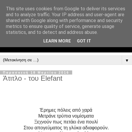
This site uses cookies from Google to deliver its services
and to analyze traffic. Your IP address and user-agent are
shared with Google along with performance and security
metrics to ensure quality of service, generate usage
statistics, and to detect and address abuse.
LEARN MORE
GOT IT
▼
Παρασκευή 18 Μαρτίου 2016
Άτιτλο - του Elefant
Έρημες πόλεις από
χαρά
Μετράνε τρύπια νομίσματα
Ξεχνούν πως πετάει ένα πουλί
Στου απογεύματος τη γλύκα αδιαφορούν.