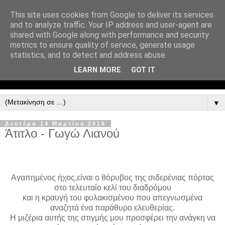
This site uses cookies from Google to deliver its services
and to analyze traffic. Your IP address and user-agent are
shared with Google along with performance and security
metrics to ensure quality of service, generate usage
statistics, and to detect and address abuse.
LEARN MORE
GOT IT
▼
Δευτέρα 14 Μαρτίου 2016
Άτιτλο - Γωγώ Λιανού
Αγαπημένος ήχος,είναι ο θόρυβος της σιδερένιας πόρτας
στο τελευταίο κελί του διαδρόμου
και η κραυγή του φυλακισμένου που απεγνωσμένα
αναζητά ένα παράθυρο ελευθερίας.
Η μιζέρια αυτής της στιγμής μου προσφέρει την ανάγκη να