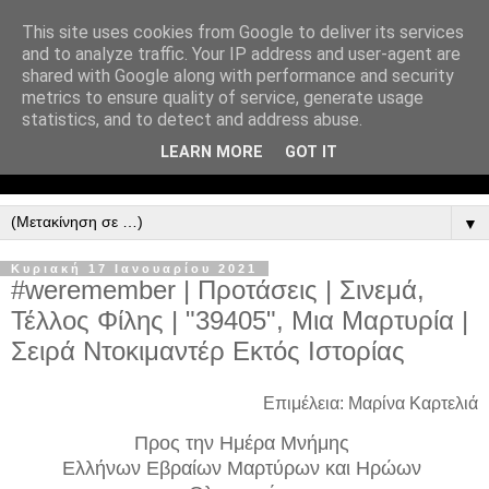
This site uses cookies from Google to deliver its services
and to analyze traffic. Your IP address and user-agent are
shared with Google along with performance and security
metrics to ensure quality of service, generate usage
statistics, and to detect and address abuse.
LEARN MORE
GOT IT
▼
Κυριακή 17 Ιανουαρίου 2021
#weremember | Προτάσεις | Σινεμά,
Τέλλος Φίλης | "39405", Μια Μαρτυρία |
Σειρά Ντοκιμαντέρ Εκτός Ιστορίας
Επιμέλεια: Μαρίνα Καρτελιά
Προς την Ημέρα Μνήμης
Ελλήνων Εβραίων Μαρτύρων και Ηρώων