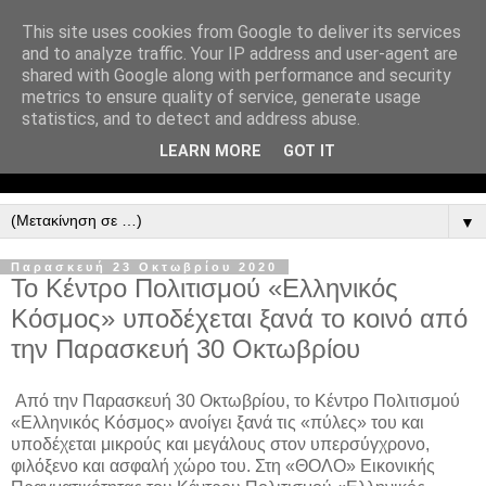
This site uses cookies from Google to deliver its services
and to analyze traffic. Your IP address and user-agent are
shared with Google along with performance and security
metrics to ensure quality of service, generate usage
statistics, and to detect and address abuse.
LEARN MORE
GOT IT
▼
Παρασκευή 23 Οκτωβρίου 2020
Το Κέντρο Πολιτισμού «Ελληνικός
Κόσμος» υποδέχεται ξανά το κοινό από
την Παρασκευή 30 Οκτωβρίου
Από την Παρασκευή 30 Οκτωβρίου, το Κέντρο Πολιτισμού
«Ελληνικός Κόσμος» ανοίγει ξανά τις «πύλες» του και
υποδέχεται μικρούς και μεγάλους στον υπερσύγχρονο,
φιλόξενο και ασφαλή χώρο του. Στη «ΘΟΛΟ» Εικονικής