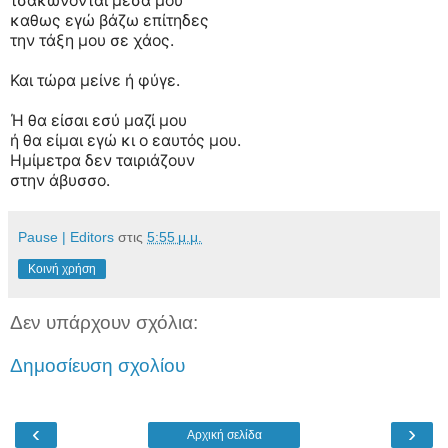
τσακώνονται μέσα μου
καθως εγώ βάζω επίτηδες
την τάξη μου σε χάος.
Και τώρα μείνε ή φύγε.
Ή θα είσαι εσύ μαζί μου
ή θα είμαι εγώ κι ο εαυτός μου.
Ημίμετρα δεν ταιριάζουν
στην άβυσσο.
Pause | Editors
στις
5:55 μ.μ.
Κοινή χρήση
Δεν υπάρχουν σχόλια:
Δημοσίευση σχολίου
‹
›
Αρχική σελίδα