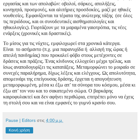
εργασίας και των απολαβών: οβολοί, σάρκες, απολήξεις,
κυνηγητά, προσμονές, και αλιτήριες προσδοκίες, μαζί με ηθικές
νουθεσίες. Εμφανίζονται τα τέρατα της ανώτερης τάξης (σε όλες
τις περιόδους, και οι συνοδευτικές αισθηματολογίες και
ηθικολογίες). Γιορτάζουν με τα μαραμένα γαιοτρόπια, τις νέες
ενάρξεις (χρονικές και δραστικές).
Το μίσος για τις νύχτες, εμφιλοχωρεί στα χρονικά κάτεργα.
Είναι το ασήμαντο (π.χ. μια παρανυχίδα ή αλλαγή της ώρας ή
απειλή πανδημίας) που προκαλεί φόβο στους μετέχοντες σε
δράσεις και πράξεις. Ένας κίνδυνος ελλοχεύει μέχρι τρέλας, και
ίσως αναποδογυρίζει τις κατατάξεις. Μεταμορφώνει το μοιραίο σε
συνεχές παραλήρημα, δίχως λέξεις και ελέγχους. Ως απολυτότητα,
απομεινάρι της επείγουσας δράσης, έρχεται η απογοήτευση
μεταμορφωμένη, μέσα κι έξω απ’ τα σύνορα του κόσμου, μέσα κι
έξω απ’ τον νου και το σακατεμένο σώμα. Ο βαρκάρης
καιροφυλακτεί και δεν αφήνει περιθώρια, επιτρέπει μόνο να έχεις
τη στολή σου και να είναι εμφανές το γυμνό κρανίο σου.
Pause | Editors
στις
4:00 μ.μ.
Κοινή χρήση