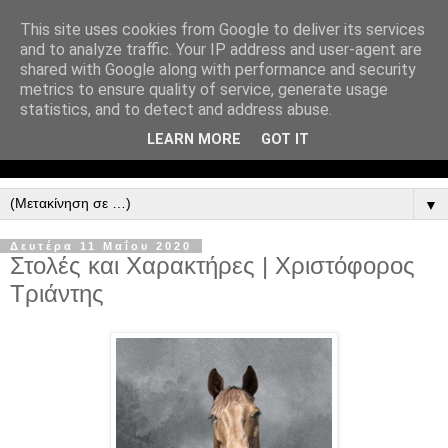
This site uses cookies from Google to deliver its services
and to analyze traffic. Your IP address and user-agent are
shared with Google along with performance and security
metrics to ensure quality of service, generate usage
statistics, and to detect and address abuse.
LEARN MORE
GOT IT
▼
Δευτέρα 11 Μαΐου 2020
Στολές και Χαρακτήρες | Χριστόφορος
Τριάντης