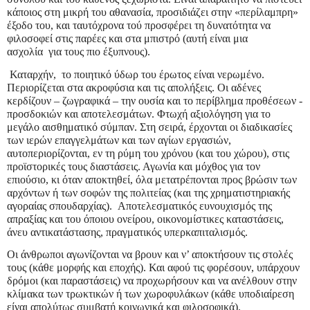
κάποιος στη μικρή του αθανασία, προσιδιάζει στην «περίλαμπρη»
έξοδο του, και ταυτόχρονα τού προσφέρει τη δυνατότητα να
φιλοσοφεί στις παρέες και στα μπιστρό (αυτή είναι μια
ασχολία για τους πιο έξυπνους).
Καταρχήν, το ποιητικό ύδωρ του έρωτος είναι νερωμένο.
Περιορίζεται στα ακροφύσια και τις απολήξεις. Οι αδένες
κερδίζουν – ζωγραφικά – την ουσία και το περίβλημα προθέσεων -
προσδοκιών και αποτελεσμάτων. Φτωχή αξιολόγηση για το
μεγάλο αισθηματικό σύμπαν. Στη σειρά, έρχονται οι διαδικασίες
των ιερών επαγγελμάτων και των αγίων εργασιών,
αυτοπεριορίζονται, εν τη ρύμη του χρόνου (και του χώρου), στις
προϊστορικές τους διαστάσεις. Αγωνία και μόχθος για τον
επιούσιο, κι όταν αποκτηθεί, όλα μετατρέπονται προς βρώσιν των
αρχόντων ή των σοφών της πολιτείας (και της χρηματιστηριακής
αγοραίας σπουδαρχίας). Αποτελεσματικός ευνουχισμός της
απραξίας και του όποιου ονείρου, οικονομίστικες καταστάσεις,
άνευ αντικατάστασης, πραγματικός υπερκαπιταλισμός.
Οι άνθρωποι αγωνίζονται να βρουν και ν’ αποκτήσουν τις στολές
τους (κάθε μορφής και εποχής). Και αφού τις φορέσουν, υπάρχουν
δρόμοι (και παραστάσεις) να προχωρήσουν και να ανέλθουν στην
κλίμακα των τρωκτικών ή των χωροφυλάκων (κάθε υποδιαίρεση
είναι απολύτως συμβατή κοινωνικά και φιλοσοφικά).