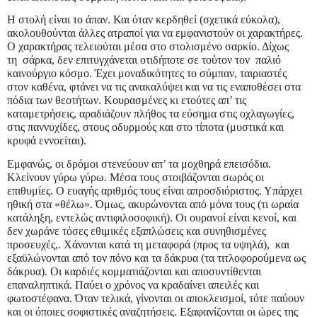
Η στολή είναι το άπαν. Και όταν κερδηθεί (σχετικά εύκολα),
ακολουθούνται άλλες ατραποί για να εμφανιστούν οι χαρακτήρες.
Ο χαρακτήρας τελειούται μέσα στο στολισμένο σαρκίο. Δίχως
τη σάρκα, δεν επιτυγχάνεται οτιδήποτε σε τούτον τον παλιό
καινούργιο κόσμο. Έχει μοναδικότητες το σύμπαν, ταιριαστές
στον καθένα, φτάνει να τις ανακαλύψει και να τις εναποθέσει στα
πόδια των θεοτήτων. Κουρασμένες κι ετούτες απ’ τις
καταμετρήσεις, αραδιάζουν πλήθος τα εύσημα στις οχλαγωγίες,
στις παννυχίδες, στους οδυρμούς και στο τίποτα (μυστικά και
κρυφά εννοείται).
Εμφανώς, οι δρόμοι στενεύουν απ’ τα μοχθηρά επεισόδια.
Κλείνουν γύρω γύρω. Μέσα τους στοιβάζονται σωρός οι
επιθυμίες. Ο ευαγής αριθμός τους είναι απροσδιόριστος. Υπάρχει
ηθική στα «θέλω». Όμως, ακυρώνονται από μόνα τους (τι ωραία
κατάληξη, εντελώς αντιφιλοσοφική). Οι ουρανοί είναι κενοί, και
δεν χωράνε τόσες εθιμικές εξαπλώσεις και συνηθισμένες
προσευχές,. Χάνονται κατά τη μεταφορά (προς τα υψηλά), και
εξαϋλώνονται από τον πόνο και τα δάκρυα (τα τιτλοφορούμενα ως
δάκρυα). Οι καρδιές κομματιάζονται και αποσυντίθενται
επαναληπτικά. Παύει ο χρόνος να κραδαίνει απειλές και
φωτοστέφανα. Όταν τελικά, γίνονται οι αποκλεισμοί, τότε παύουν
και οι όποιες σοφιστικές αναζητήσεις. Εξαφανίζονται οι ώρες της