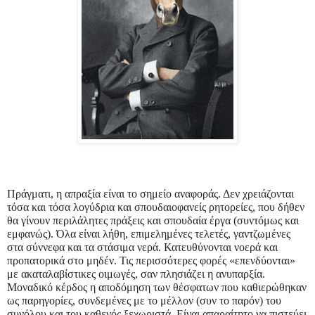
Πράγματι, η απραξία είναι το σημείο αναφοράς. Δεν χρειάζονται
τόσα και τόσα λογύδρια και σπουδαιοφανείς ρητορείες, που δήθεν
θα γίνουν περιλάλητες πράξεις και σπουδαία έργα (συντόμως και
εμφανώς). Όλα είναι λήθη, επιμελημένες τελετές, γαντζωμένες
στα σύννεφα και τα στάσιμα νερά. Κατευθύνονται νοερά και
προπατορικά στο μηδέν. Τις περισσότερες φορές «επενδύονται»
με ακαταλαβίστικες οιμωγές, σαν πλησιάζει η ανυπαρξία.
Μοναδικό κέρδος η αποδόμηση των θέσφατων που καθιερώθηκαν
ως παρηγορίες, συνδεμένες με το μέλλον (συν το παρόν) του
συνόλου και του καθενός ξεχωριστά. Είναι απαραίτητο να πιστεύει