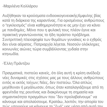
-Μαριλένα Κολλάρου
Αυξήθηκαν τα κρούσματα ενδοοικογενειακής/έμφυλης βίας
κατά τη διάρκεια της καραντίνας. Για ορισμένους ανθρώπους
ο “εγκλεισμός” είναι καθημερινότητα κι ας μην έχει να κάνει
με πανδημίες. Μόνο που η φυλακή τους πλέον έγινε και
πρακτική γιγαντώνοντας το ήδη τεράστιο πρόβλημα.
Συντριπτική πλειοψηφία των θυμάτων γυναίκες κι ο εχθρός
δεν είναι αόρατος. Πατριαρχία λέγεται. Νοσούν ολόκληρες
κοινωνίες αιώνες τώρα συμβάλλοντας χυδαία στην
κτηνωδία.
-Έλλη Πράντζου
Πραγματικά, πιστεύει κανείς, ότι όλη αυτή η κρίση ανέδειξε
νέες δυναμικές στις σχέσεις μας με τους άλλους ανθρώπους
εντός κι εκτός τοίχων; Νέες, δεν πιστεύω. Όλα απλώς
μεγέθυναν ή μεγάλωσαν, όπως όταν καταλαγιάζουμε από τη
φρενίτιδα της ρουτίνας και διακρίνουμε τη σημασία και
σημαντικότητα πραγμάτων που "δεν προλαβαίνουμε" να
κάνουμε και απολαύσουμε. Κρατάω, λοιπόν, την απορία του
πώς μπορούμε να κάνουμε τη "ζωή" μας μέσα από αυτή την