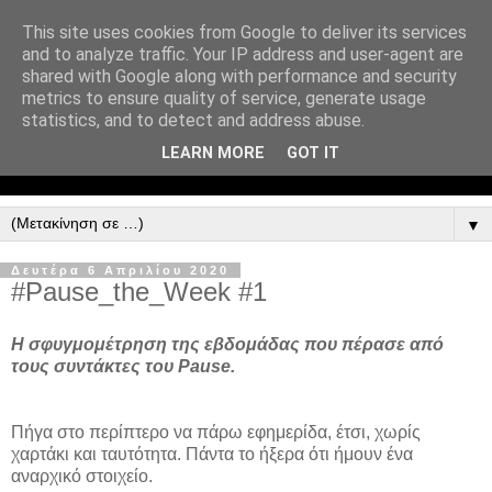
This site uses cookies from Google to deliver its services
and to analyze traffic. Your IP address and user-agent are
shared with Google along with performance and security
metrics to ensure quality of service, generate usage
statistics, and to detect and address abuse.
LEARN MORE
GOT IT
▼
Δευτέρα 6 Απριλίου 2020
#Pause_the_Week #1
H σφυγμομέτρηση της εβδομάδας που πέρασε από
τους συντάκτες του Pause.
Πήγα στο περίπτερο να πάρω εφημερίδα, έτσι, χωρίς
χαρτάκι και ταυτότητα. Πάντα το ήξερα ότι ήμουν ένα
αναρχικό στοιχείο.