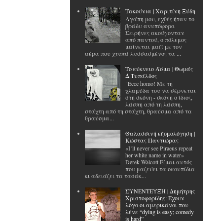
Tακούνια | Χαριτίνη Ξύδη
Αγάπη μου, εχθές ήταν το
βράδυ ανυπόφορο.
Σειρήνες ακούγονταν
από παντού, ο πόλεμος
μαίνεται μαζί με τον
αέρα που χτυπά λυσσασμένος τα ...
Το κύκνειο Άσμα | Θωμάς
Δ.Τυπάλδος
"Ecce homo! Με τη
χλαμύδα του να σέρνεται
στη σκόνη - σκόνη ο ίδιος,
λάσπη από τη λάσπη,
στάχτη από τη στάχτη, θραύσμα από τα
θραύσμα...
Θαλασσινή εξομολόγηση |
Κώστας Παντιώρας
«I’ll never see Piraeus repeat
her white name in water»
Derek Walcott Είμαι αυτός
που μαζεύει τα σκουπίδια
κι αδειάζει τα τασάκ...
ΣΥΝΕΝΤΕΥΞΗ | Δημήτρης
Χριστοφορίδης: Έχουν
λόγο οι αμερικάνοι που
λένε “dying is easy; comedy
is hard”