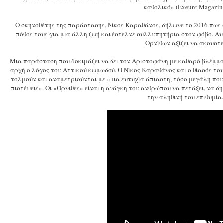
καθολικό» (Exeunt Magazine
Ο σκηνοθέτης της παράστασης, Νίκος Καραθάνος, δήλωνε το 2016 πως α
πόθος τους για μια άλλη ζωή και έστελνε συλλυπητήρια στον φόβο. Αυ
Ορνίθων αξίζει να ακουστε
Μια παράσταση που δοκιμάζει να δει τον Αριστοφάνη με καθαρό βλέμμα,
αρχή ο λόγος του Αττικού κωμωδού. Ο Νίκος Καραθάνος και ο θίασός του
τολμούν και αναμετριούνται με «μια ευτυχία άπιαστη, τόσο μεγάλη που 
πιστέψεις». Οι «Όρνιθες» είναι η ανάγκη του ανθρώπου να πετάξει, να δη
την αληθινή του επιθυμία