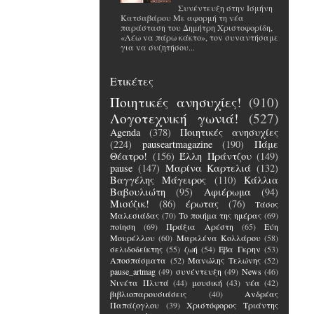
Συνέντευξη στην Ισμήνη
Κατσαβάρου Με αφορμή τη νέα
παράσταση του Δημήτρη Χριστοφορίδη,
«Λέω να πάρω κάκτο», τον συναντήσαμε
για να συζητήσου...
Ετικέτες
Ποιητικές ανησυχίες!
(910)
Λογοτεχνική γωνιά!
(527)
Agenda
(378)
Ποιητικές ανησυχίες
(224)
pauseartmagazine
(190)
Πάμε
Θέατρο!
(156)
Έλλη Πράντζου
(149)
pause
(147)
Μαρίνα Καρτελιά
(132)
Βαγγέλης Μάγειρος
(110)
Κάλλια
Βαβουλιώτη
(95)
Αφιέρωμα
(94)
Μιούζικ!
(86)
έρωτας
(76)
Τάσος
Μαλεσιάδας
(70)
Το ποιήμα της ημέρας
(69)
ποίηση
(69)
Πράξια Αρέστη
(65)
Εύη
Μουρέλλου
(60)
Μαριλένα Κολλάρου
(58)
σελιδοδείκτης
(55)
ζωή
(54)
Έβα Γκρην
(53)
Αποσπάσματα
(52)
Μανώλης Τελώνης
(52)
pause_artmag
(49)
συνέντευξη
(49)
News
(46)
Νινέτα Πλυτά
(44)
μουσική
(43)
νέα
(42)
βιβλιοπαρουσιάσεις
(40)
Ανδρέας
Παπάζογλου
(39)
Χριστόφορος Τριάντης