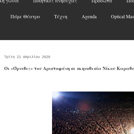
κή γωνιά
Ποιητικές ανησυχίες
Πρόσωπα
Ποί
Πάμε Θέατρο
Τέχνη
Agenda
Optical Mas
Τρίτη 21 Απριλίου 2020
Οι «Όρνιθες» του Αριστοφάνη σε σκηνοθεσία Νίκου Καραθ