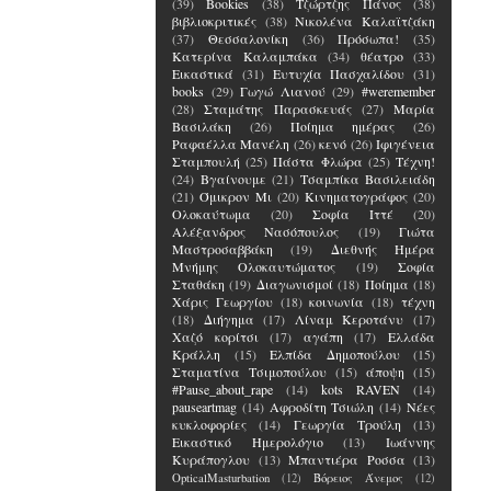
(39)
Bookies
(38)
Τζώρτζης Πάνος
(38)
βιβλιοκριτικές
(38)
Νικολένα Καλαϊτζάκη
(37)
Θεσσαλονίκη
(36)
Πρόσωπα!
(35)
Κατερίνα Καλαμπάκα
(34)
θέατρο
(33)
Εικαστικά
(31)
Ευτυχία Πασχαλίδου
(31)
books
(29)
Γωγώ Λιανού
(29)
#weremember
(28)
Σταμάτης Παρασκευάς
(27)
Μαρία
Βασιλάκη
(26)
Ποίημα ημέρας
(26)
Ραφαέλλα Μανέλη
(26)
κενό
(26)
Ιφιγένεια
Σταμπουλή
(25)
Πάστα Φλώρα
(25)
Τέχνη!
(24)
Βγαίνουμε
(21)
Τσαμπίκα Βασιλειάδη
(21)
Όμικρον Μι
(20)
Κινηματογράφος
(20)
Ολοκαύτωμα
(20)
Σοφία Ιττέ
(20)
Αλέξανδρος Νασόπουλος
(19)
Γιώτα
Μαστροσαββάκη
(19)
Διεθνής Ημέρα
Μνήμης Ολοκαυτώματος
(19)
Σοφία
Σταθάκη
(19)
Διαγωνισμοί
(18)
Ποίημα
(18)
Χάρις Γεωργίου
(18)
κοινωνία
(18)
τέχνη
(18)
Διήγημα
(17)
Λίναμ Κεροτάνυ
(17)
Χαζό κορίτσι
(17)
αγάπη
(17)
Ελλάδα
Κράλλη
(15)
Ελπίδα Δημοπούλου
(15)
Σταματίνα Τσιμοπούλου
(15)
άποψη
(15)
#Pause_about_rape
(14)
kots RAVEN
(14)
pauseartmag
(14)
Αφροδίτη Τσιώλη
(14)
Νέες
κυκλοφορίες
(14)
Γεωργία Τρούλη
(13)
Εικαστικό Ημερολόγιο
(13)
Ιωάννης
Κυράπογλου
(13)
Μπαντιέρα Ροσσα
(13)
OpticalMasturbation
(12)
Βόρειος Άνεμος
(12)