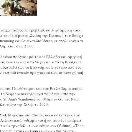
στο Σαντιάγο, θα προβληθούν στην αρχική τους
λι του Ιδρύματος Ωνάση την Κυριακή του Πάσχα
reaming και θα είναι διαθέσιμη με αγγλικούς και
πριλίου στις 21:00.
 πλούσιο πρόγραμμά του σε Ελλάδα και Αμερική
εις των τεχνών από 54 χώρες, από τη Βραζιλία
ν Καναδά έως το Βιετνάμ, σε λιγότερο από δύο
ν, εκπαιδευτικών προγραμμάτων, σε συνεχή ροή
, του Πεισθέταιρου και του Ευελπίδη, οι οποίοι
 τη Νεφελοκοκκυγία, έχει ταξιδέψει από την
ο St. Ann's Warehouse του Μπρούκλιν της Νέας
 Σαντιάγο της Χιλής το 2020.
York Magazine μία από τις δέκα καλύτερες του
 Ατλαντικού: «Θέαμα και ήχος που δεν υπάρχει
τικό καρναβάλι των αισθήσεων» (Vulture), «Τόσο
heater Pizzazz), «Τόσο ελληνικό που γίνεται