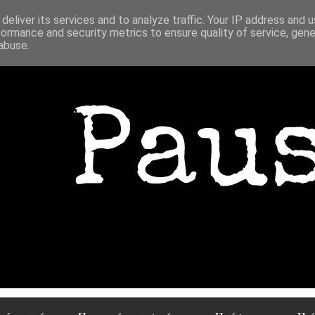
deliver its services and to analyze traffic. Your IP address and 
formance and security metrics to ensure quality of service, gen
abuse.