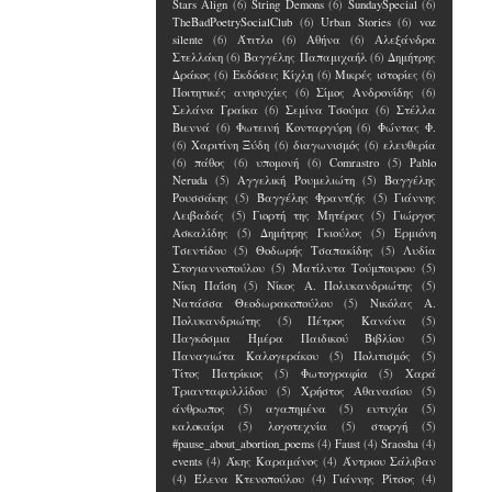
Stars Align
(6)
String Demons
(6)
SundaySpecial
(6)
TheBadPoetrySocialClub
(6)
Urban Stories
(6)
voz
silente
(6)
Άτιτλο
(6)
Αθήνα
(6)
Αλεξάνδρα
Στελλάκη
(6)
Βαγγέλης Παπαμιχαήλ
(6)
Δημήτρης
Δράκος
(6)
Εκδόσεις Κίχλη
(6)
Μικρές ιστορίες
(6)
Ποιτητικές ανησυχίες
(6)
Σίμος Ανδρονίδης
(6)
Σελάνα Γραίκα
(6)
Σεμίνα Τσούμα
(6)
Στέλλα
Βιεννά
(6)
Φωτεινή Κονταργύρη
(6)
Φώντας Φ.
(6)
Χαριτίνη Ξύδη
(6)
διαγωνισμός
(6)
ελευθερία
(6)
πάθος
(6)
υπομονή
(6)
Comrastro
(5)
Pablo
Neruda
(5)
Αγγελική Ρουμελιώτη
(5)
Βαγγέλης
Ρουσσάκης
(5)
Βαγγέλης Φραντζής
(5)
Γιάννης
Λειβαδάς
(5)
Γιορτή της Μητέρας
(5)
Γιώργος
Ασκαλίδης
(5)
Δημήτρης Γκιούλος
(5)
Ερμιόνη
Τσεντίδου
(5)
Θοδωρής Τσαπακίδης
(5)
Λυδία
Στογιαννοπούλου
(5)
Ματίλντα Τούμπουρου
(5)
Νίκη Παΐση
(5)
Νίκος Α. Πολυκανδριώτης
(5)
Νατάσσα Θεοδωρακοπούλου
(5)
Νικόλας Α.
Πολυκανδριώτης
(5)
Πέτρος Κανάνα
(5)
Παγκόσμια Ημέρα Παιδικού Βιβλίου
(5)
Παναγιώτα Καλογεράκου
(5)
Πολιτισμός
(5)
Τίτος Πατρίκιος
(5)
Φωτογραφία
(5)
Χαρά
Τριανταφυλλίδου
(5)
Χρήστος Αθανασίου
(5)
άνθρωπος
(5)
αγαπημένα
(5)
ευτυχία
(5)
καλοκαίρι
(5)
λογοτεχνία
(5)
στοργή
(5)
#pause_about_abortion_poems
(4)
Faust
(4)
Sraosha
(4)
events
(4)
Άκης Καραμάνος
(4)
Άντριου Σάλιβαν
(4)
Έλενα Kτενοπούλου
(4)
Γιάννης Ρίτσος
(4)