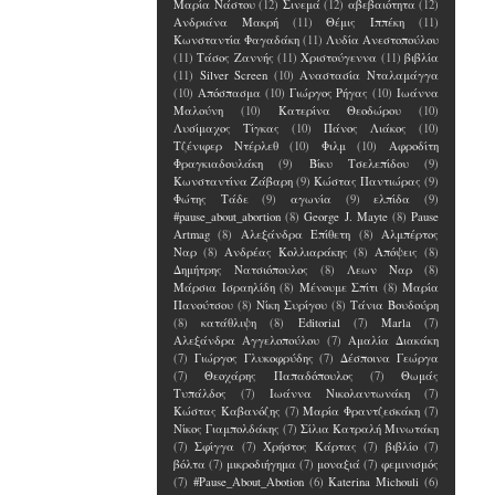
Μαρία Νάστου
(12)
Σινεμά
(12)
αβεβαιότητα
(12)
Ανδριάνα Μακρή
(11)
Θέμις Ιππέκη
(11)
Κωνσταντία Φαγαδάκη
(11)
Λυδία Ανεστοπούλου
(11)
Τάσος Ζαννής
(11)
Χριστούγεννα
(11)
βιβλία
(11)
Silver Screen
(10)
Αναστασία Νταλαμάγγα
(10)
Απόσπασμα
(10)
Γιώργος Ρήγας
(10)
Ιωάννα
Μαλούνη
(10)
Κατερίνα Θεοδώρου
(10)
Λυσίμαχος Τίγκας
(10)
Πάνος Λιάκος
(10)
Τζένιφερ Ντέρλεθ
(10)
Φιλμ
(10)
Αφροδίτη
Φραγκιαδουλάκη
(9)
Βίκυ Τσελεπίδου
(9)
Κωνσταντίνα Ζάβαρη
(9)
Κώστας Παντιώρας
(9)
Φώτης Τάδε
(9)
αγωνία
(9)
ελπίδα
(9)
#pause_about_abortion
(8)
George J. Mayte
(8)
Pause
Artmag
(8)
Αλεξάνδρα Επίθετη
(8)
Αλμπέρτος
Ναρ
(8)
Ανδρέας Κολλιαράκης
(8)
Απόψεις
(8)
Δημήτρης Νατσιόπουλος
(8)
Λεων Ναρ
(8)
Μάρσια Ισραηλίδη
(8)
Μένουμε Σπίτι
(8)
Μαρία
Πανούτσου
(8)
Νίκη Συρίγου
(8)
Τάνια Βουδούρη
(8)
κατάθλιψη
(8)
Editorial
(7)
Marla
(7)
Αλεξάνδρα Αγγελοπούλου
(7)
Αμαλία Διακάκη
(7)
Γιώργος Γλυκοφρύδης
(7)
Δέσποινα Γεώργα
(7)
Θεοχάρης Παπαδόπουλος
(7)
Θωμάς
Τυπάλδος
(7)
Ιωάννα Νικολαντωνάκη
(7)
Κώστας Καβανόζης
(7)
Μαρία Φραντζεσκάκη
(7)
Νίκος Γιαμπολδάκης
(7)
Σίλια Κατραλή Μινωτάκη
(7)
Σφίγγα
(7)
Χρήστος Κάρτας
(7)
βιβλίο
(7)
βόλτα
(7)
μικροδιήγημα
(7)
μοναξιά
(7)
φεμινισμός
(7)
#Pause_About_Abotion
(6)
Katerina Michouli
(6)