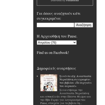
Delivered by
FeedBurner
Για όσους αναζητούν κάτι
συγκεκριμένο:
H Αρχειοθήκη του Pause.
Find us on Facebook!
Δημοφιλείς αναρτήσεις
Συνέντευξη: Αναστασία
Νεραϊδόνη συγγραφέας
του βιβλίου «Το σεργιάνι
του αερικού»
Συναντήσαμε την
Αναστασία Νεραϊδόνη
και αποκάλυψε στην Πάστα Φλώρα και
την Έβα Γκρην για λογαριασμό του
Pause, στοιχεία για το βιβλίο τη...