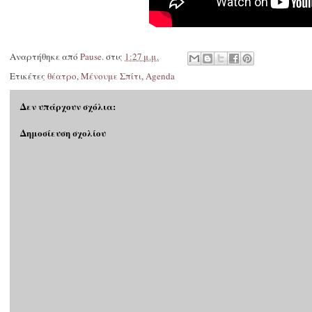
Αναρτήθηκε από
Pause.
στις
1:27 μ.μ.
Ετικέτες
θέατρο
,
Μένουμε Σπίτι
,
Agenda
Δεν υπάρχουν σχόλια:
Δημοσίευση σχολίου