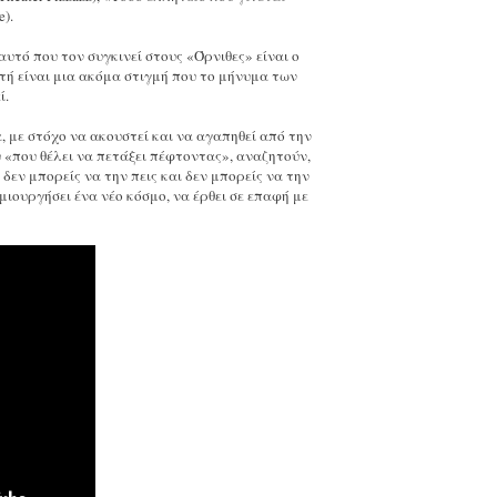
).
υτό που τον συγκινεί στους «Όρνιθες» είναι ο
τή είναι μια ακόμα στιγμή που το μήνυμα των
ί.
 με στόχο να ακουστεί και να αγαπηθεί από την
 «που θέλει να πετάξει πέφτοντας», αναζητούν,
δεν μπορείς να την πεις και δεν μπορείς να την
μιουργήσει ένα νέο κόσμο, να έρθει σε επαφή με
.