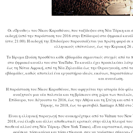
Οι «Όρνιθες» του Νίκου Καραθάνου, που ταξίδεψαν στη Νέα Υόρκη και 
εκδοχή (από την παράσταση του 2016 στην Επίδαυρο) στο ψηφιακό κανά
(στις 21:00). Η εκδοχή της Επιδαύρου παρουσιάζεται για πρώτη φορά σε st
ελληνικούς υπότιτλους, έως την Κυριακή 26 Α
Το Ίδρυμα Ωνάση προσθέτει κάθε εβδομάδα σημαντικές στιγμές από το
στο ψηφιακό κανάλι του στο YouTube. Το κανάλι έχει προσελκύσει λάτρ
έως τη Νότια Αφρική, από τη Νέα Ζηλανδία έως την Ουρουγουάη, από το
εβδομάδες, καθώς αποτελεί ένα εργαστήριο ιδεών, εικόνων, παραστάσεω
και ανανέωση.
Η παράσταση του Νίκου Καραθάνου, που αφηγείται την ιστορία δύο φίλων
αναζητούν μια νέα πολιτεία και τη βρίσκουν στη χώρα των πουλιών,
Επίδαυρο, τον Αύγουστο το 2016, έως την Αθήνα και τη Στέγη και από τ
Υόρκης, το 2018, έως το φεστιβάλ Santiago A Mil στο
Είναι η ελληνική παραγωγή που ανακηρύχτηκε από το Vulture του New 
2018, ενώ έλαβε και άλλες αποθεωτικές κριτικές στην άλλη πλευρά του
πουθενά αλλού στη Νέα Υόρκη» (New York Times), «Ένα εορταστικό, σαρω
φρέσκια, τόσο καίρια και τόσο επίκαιρη, σαν να γράφτηκε σήμερα» (T