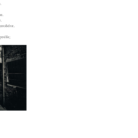
.
α.
.
γουδάνε.
γούδι;