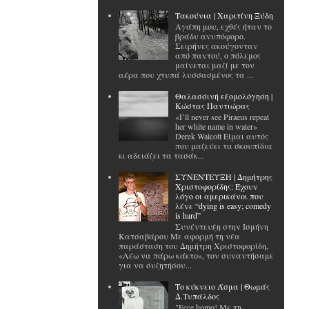
Tακούνια | Χαριτίνη Ξύδη
Αγάπη μου, εχθές ήταν το
βράδυ ανυπόφορο.
Σειρήνες ακούγονταν
από παντού, ο πόλεμος
μαίνεται μαζί με τον
αέρα που χτυπά λυσσασμένος τα ...
Θαλασσινή εξομολόγηση |
Κώστας Παντιώρας
«I’ll never see Piraeus repeat
her white name in water»
Derek Walcott Είμαι αυτός
που μαζεύει τα σκουπίδια
κι αδειάζει τα τασάκ...
ΣΥΝΕΝΤΕΥΞΗ | Δημήτρης
Χριστοφορίδης: Έχουν
λόγο οι αμερικάνοι που
λένε “dying is easy; comedy
is hard”
Συνέντευξη στην Ισμήνη
Κατσαβάρου Με αφορμή τη νέα
παράσταση του Δημήτρη Χριστοφορίδη,
«Λέω να πάρω κάκτο», τον συναντήσαμε
για να συζητήσου...
Το κύκνειο Άσμα | Θωμάς
Δ.Τυπάλδος
"Ecce homo! Με τη