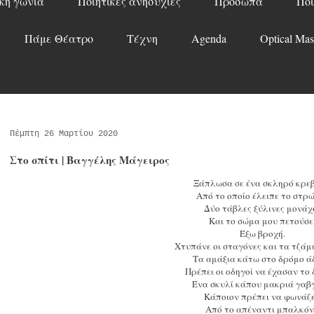
κή γωνιά
Ποιητικές ανησυχίες
Πρόσωπα
Ποί
Πάμε Θέατρο
Τέχνη
Agenda
Optical Mas
Πέμπτη 26 Μαρτίου 2020
Στο σπίτι | Βαγγέλης Μάγειρος
Ξάπλωσα σε ένα σκληρό κρεβ
Από το οποίο έλειπε το στρ
Δύο τάβλες ξύλινες μονάχ
Και το σώμα μου πετούσε
Έξω βροχή.
Χτυπάνε οι σταγόνες και τα τζάμ
Τα αμάξια κάτω στο δρόμο άδ
Πρέπει οι οδηγοί να έχασαν το 
Ένα σκυλί κάπου μακριά γαβγ
Κάποιον πρέπει να φωνάζε
Από το απέναντι μπαλκόν