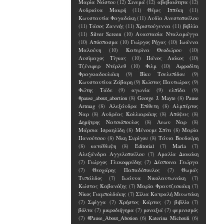
Μαρία Νάστου
(12)
Σινεμά
(12)
αβεβαιότητα
(12)
Ανδριάνα Μακρή
(11)
Θέμις Ιππέκη
(11)
Κωνσταντία Φαγαδάκη
(11)
Λυδία Ανεστοπούλου
(11)
Τάσος Ζαννής
(11)
Χριστούγεννα
(11)
βιβλία
(11)
Silver Screen
(10)
Αναστασία Νταλαμάγγα
(10)
Απόσπασμα
(10)
Γιώργος Ρήγας
(10)
Ιωάννα
Μαλούνη
(10)
Κατερίνα Θεοδώρου
(10)
Λυσίμαχος Τίγκας
(10)
Πάνος Λιάκος
(10)
Τζένιφερ Ντέρλεθ
(10)
Φιλμ
(10)
Αφροδίτη
Φραγκιαδουλάκη
(9)
Βίκυ Τσελεπίδου
(9)
Κωνσταντίνα Ζάβαρη
(9)
Κώστας Παντιώρας
(9)
Φώτης Τάδε
(9)
αγωνία
(9)
ελπίδα
(9)
#pause_about_abortion
(8)
George J. Mayte
(8)
Pause
Artmag
(8)
Αλεξάνδρα Επίθετη
(8)
Αλμπέρτος
Ναρ
(8)
Ανδρέας Κολλιαράκης
(8)
Απόψεις
(8)
Δημήτρης Νατσιόπουλος
(8)
Λεων Ναρ
(8)
Μάρσια Ισραηλίδη
(8)
Μένουμε Σπίτι
(8)
Μαρία
Πανούτσου
(8)
Νίκη Συρίγου
(8)
Τάνια Βουδούρη
(8)
κατάθλιψη
(8)
Editorial
(7)
Marla
(7)
Αλεξάνδρα Αγγελοπούλου
(7)
Αμαλία Διακάκη
(7)
Γιώργος Γλυκοφρύδης
(7)
Δέσποινα Γεώργα
(7)
Θεοχάρης Παπαδόπουλος
(7)
Θωμάς
Τυπάλδος
(7)
Ιωάννα Νικολαντωνάκη
(7)
Κώστας Καβανόζης
(7)
Μαρία Φραντζεσκάκη
(7)
Νίκος Γιαμπολδάκης
(7)
Σίλια Κατραλή Μινωτάκη
(7)
Σφίγγα
(7)
Χρήστος Κάρτας
(7)
βιβλίο
(7)
βόλτα
(7)
μικροδιήγημα
(7)
μοναξιά
(7)
φεμινισμός
(7)
#Pause_About_Abotion
(6)
Katerina Michouli
(6)