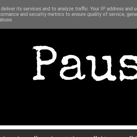
deliver its services and to analyze traffic. Your IP address and 
formance and security metrics to ensure quality of service, gen
abuse.