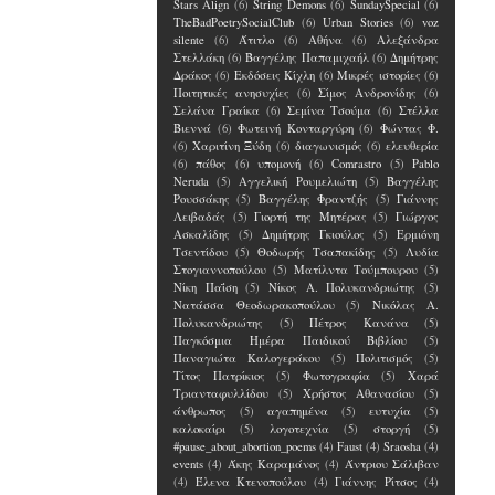
Stars Align
(6)
String Demons
(6)
SundaySpecial
(6)
TheBadPoetrySocialClub
(6)
Urban Stories
(6)
voz
silente
(6)
Άτιτλο
(6)
Αθήνα
(6)
Αλεξάνδρα
Στελλάκη
(6)
Βαγγέλης Παπαμιχαήλ
(6)
Δημήτρης
Δράκος
(6)
Εκδόσεις Κίχλη
(6)
Μικρές ιστορίες
(6)
Ποιτητικές ανησυχίες
(6)
Σίμος Ανδρονίδης
(6)
Σελάνα Γραίκα
(6)
Σεμίνα Τσούμα
(6)
Στέλλα
Βιεννά
(6)
Φωτεινή Κονταργύρη
(6)
Φώντας Φ.
(6)
Χαριτίνη Ξύδη
(6)
διαγωνισμός
(6)
ελευθερία
(6)
πάθος
(6)
υπομονή
(6)
Comrastro
(5)
Pablo
Neruda
(5)
Αγγελική Ρουμελιώτη
(5)
Βαγγέλης
Ρουσσάκης
(5)
Βαγγέλης Φραντζής
(5)
Γιάννης
Λειβαδάς
(5)
Γιορτή της Μητέρας
(5)
Γιώργος
Ασκαλίδης
(5)
Δημήτρης Γκιούλος
(5)
Ερμιόνη
Τσεντίδου
(5)
Θοδωρής Τσαπακίδης
(5)
Λυδία
Στογιαννοπούλου
(5)
Ματίλντα Τούμπουρου
(5)
Νίκη Παΐση
(5)
Νίκος Α. Πολυκανδριώτης
(5)
Νατάσσα Θεοδωρακοπούλου
(5)
Νικόλας Α.
Πολυκανδριώτης
(5)
Πέτρος Κανάνα
(5)
Παγκόσμια Ημέρα Παιδικού Βιβλίου
(5)
Παναγιώτα Καλογεράκου
(5)
Πολιτισμός
(5)
Τίτος Πατρίκιος
(5)
Φωτογραφία
(5)
Χαρά
Τριανταφυλλίδου
(5)
Χρήστος Αθανασίου
(5)
άνθρωπος
(5)
αγαπημένα
(5)
ευτυχία
(5)
καλοκαίρι
(5)
λογοτεχνία
(5)
στοργή
(5)
#pause_about_abortion_poems
(4)
Faust
(4)
Sraosha
(4)
events
(4)
Άκης Καραμάνος
(4)
Άντριου Σάλιβαν
(4)
Έλενα Kτενοπούλου
(4)
Γιάννης Ρίτσος
(4)