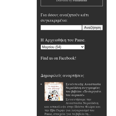
Delivered by
FeedBurner
Για όσους αναζητούν κάτι
συγκεκριμένο:
H Αρχειοθήκη του Pause.
Find us on Facebook!
Δημοφιλείς αναρτήσεις
Συνέντευξη: Αναστασία
Νεραϊδόνη συγγραφέας
του βιβλίου «Το σεργιάνι
του αερικού»
Συναντήσαμε την
Αναστασία Νεραϊδόνη
και αποκάλυψε στην Πάστα Φλώρα και
την Έβα Γκρην για λογαριασμό του
Pause, στοιχεία για το βιβλίο τη...