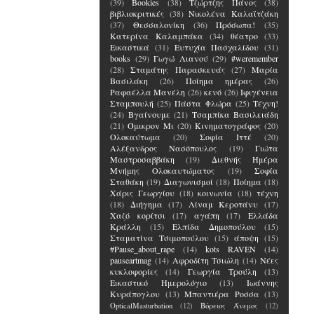
(39)
Bookies
(38)
Τζώρτζης Πάνος
(38)
βιβλιοκριτικές
(38)
Νικολένα Καλαϊτζάκη
(37)
Θεσσαλονίκη
(36)
Πρόσωπα!
(35)
Κατερίνα Καλαμπάκα
(34)
θέατρο
(33)
Εικαστικά
(31)
Ευτυχία Πασχαλίδου
(31)
books
(29)
Γωγώ Λιανού
(29)
#weremember
(28)
Σταμάτης Παρασκευάς
(27)
Μαρία
Βασιλάκη
(26)
Ποίημα ημέρας
(26)
Ραφαέλλα Μανέλη
(26)
κενό
(26)
Ιφιγένεια
Σταμπουλή
(25)
Πάστα Φλώρα
(25)
Τέχνη!
(24)
Βγαίνουμε
(21)
Τσαμπίκα Βασιλειάδη
(21)
Όμικρον Μι
(20)
Κινηματογράφος
(20)
Ολοκαύτωμα
(20)
Σοφία Ιττέ
(20)
Αλέξανδρος Νασόπουλος
(19)
Γιώτα
Μαστροσαββάκη
(19)
Διεθνής Ημέρα
Μνήμης Ολοκαυτώματος
(19)
Σοφία
Σταθάκη
(19)
Διαγωνισμοί
(18)
Ποίημα
(18)
Χάρις Γεωργίου
(18)
κοινωνία
(18)
τέχνη
(18)
Διήγημα
(17)
Λίναμ Κεροτάνυ
(17)
Χαζό κορίτσι
(17)
αγάπη
(17)
Ελλάδα
Κράλλη
(15)
Ελπίδα Δημοπούλου
(15)
Σταματίνα Τσιμοπούλου
(15)
άποψη
(15)
#Pause_about_rape
(14)
kots RAVEN
(14)
pauseartmag
(14)
Αφροδίτη Τσιώλη
(14)
Νέες
κυκλοφορίες
(14)
Γεωργία Τρούλη
(13)
Εικαστικό Ημερολόγιο
(13)
Ιωάννης
Κυράπογλου
(13)
Μπαντιέρα Ροσσα
(13)
OpticalMasturbation
(12)
Βόρειος Άνεμος
(12)