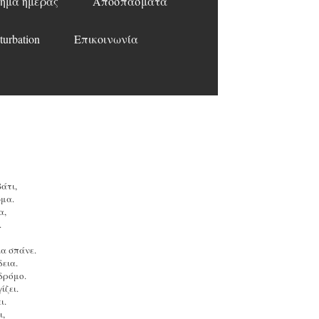
ημα ημέρας
Αποσπάσματα
turbation
Επικοινωνία
άτι,
ώμα.
α,
.
ια σπάνε.
εια.
δρόμο.
ίζει.
ι.
ι,