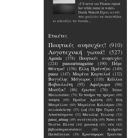
«I’ll never see Piraeus repeat
her white name in water»
Derek Walcott Είμαι αυτός
που μαζεύει τα σκουπίδια
κι αδειάζει τα τασάκ...
Ετικέτες
Ποιητικές ανησυχίες!
(910)
Λογοτεχνική γωνιά!
(527)
Agenda
(378)
Ποιητικές ανησυχίες
(224)
pauseartmagazine
(190)
Πάμε
Θέατρο!
(156)
Έλλη Πράντζου
(149)
pause
(147)
Μαρίνα Καρτελιά
(132)
Βαγγέλης Μάγειρος
(110)
Κάλλια
Βαβουλιώτη
(95)
Αφιέρωμα
(94)
Μιούζικ!
(86)
έρωτας
(76)
Τάσος
Μαλεσιάδας
(70)
Το ποιήμα της ημέρας
(69)
ποίηση
(69)
Πράξια Αρέστη
(65)
Εύη
Μουρέλλου
(60)
Μαριλένα Κολλάρου
(58)
σελιδοδείκτης
(55)
ζωή
(54)
Έβα Γκρην
(53)
Αποσπάσματα
(52)
Μανώλης Τελώνης
(52)
pause_artmag
(49)
συνέντευξη
(49)
News
(46)
Νινέτα Πλυτά
(44)
μουσική
(43)
νέα
(42)
βιβλιοπαρουσιάσεις
(40)
Ανδρέας
Παπάζογλου
(39)
Χριστόφορος Τριάντης