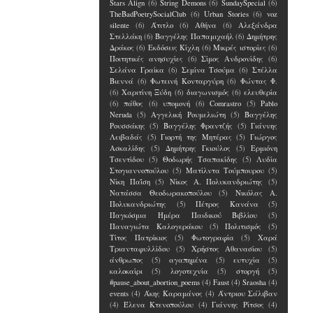
Stars Align
(6)
String Demons
(6)
SundaySpecial
(6)
TheBadPoetrySocialClub
(6)
Urban Stories
(6)
voz
silente
(6)
Άτιτλο
(6)
Αθήνα
(6)
Αλεξάνδρα
Στελλάκη
(6)
Βαγγέλης Παπαμιχαήλ
(6)
Δημήτρης
Δράκος
(6)
Εκδόσεις Κίχλη
(6)
Μικρές ιστορίες
(6)
Ποιτητικές ανησυχίες
(6)
Σίμος Ανδρονίδης
(6)
Σελάνα Γραίκα
(6)
Σεμίνα Τσούμα
(6)
Στέλλα
Βιεννά
(6)
Φωτεινή Κονταργύρη
(6)
Φώντας Φ.
(6)
Χαριτίνη Ξύδη
(6)
διαγωνισμός
(6)
ελευθερία
(6)
πάθος
(6)
υπομονή
(6)
Comrastro
(5)
Pablo
Neruda
(5)
Αγγελική Ρουμελιώτη
(5)
Βαγγέλης
Ρουσσάκης
(5)
Βαγγέλης Φραντζής
(5)
Γιάννης
Λειβαδάς
(5)
Γιορτή της Μητέρας
(5)
Γιώργος
Ασκαλίδης
(5)
Δημήτρης Γκιούλος
(5)
Ερμιόνη
Τσεντίδου
(5)
Θοδωρής Τσαπακίδης
(5)
Λυδία
Στογιαννοπούλου
(5)
Ματίλντα Τούμπουρου
(5)
Νίκη Παΐση
(5)
Νίκος Α. Πολυκανδριώτης
(5)
Νατάσσα Θεοδωρακοπούλου
(5)
Νικόλας Α.
Πολυκανδριώτης
(5)
Πέτρος Κανάνα
(5)
Παγκόσμια Ημέρα Παιδικού Βιβλίου
(5)
Παναγιώτα Καλογεράκου
(5)
Πολιτισμός
(5)
Τίτος Πατρίκιος
(5)
Φωτογραφία
(5)
Χαρά
Τριανταφυλλίδου
(5)
Χρήστος Αθανασίου
(5)
άνθρωπος
(5)
αγαπημένα
(5)
ευτυχία
(5)
καλοκαίρι
(5)
λογοτεχνία
(5)
στοργή
(5)
#pause_about_abortion_poems
(4)
Faust
(4)
Sraosha
(4)
events
(4)
Άκης Καραμάνος
(4)
Άντριου Σάλιβαν
(4)
Έλενα Kτενοπούλου
(4)
Γιάννης Ρίτσος
(4)