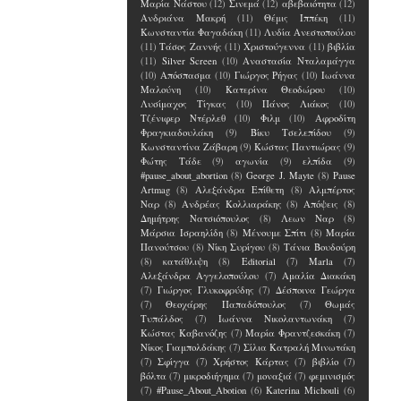
Μαρία Νάστου
(12)
Σινεμά
(12)
αβεβαιότητα
(12)
Ανδριάνα Μακρή
(11)
Θέμις Ιππέκη
(11)
Κωνσταντία Φαγαδάκη
(11)
Λυδία Ανεστοπούλου
(11)
Τάσος Ζαννής
(11)
Χριστούγεννα
(11)
βιβλία
(11)
Silver Screen
(10)
Αναστασία Νταλαμάγγα
(10)
Απόσπασμα
(10)
Γιώργος Ρήγας
(10)
Ιωάννα
Μαλούνη
(10)
Κατερίνα Θεοδώρου
(10)
Λυσίμαχος Τίγκας
(10)
Πάνος Λιάκος
(10)
Τζένιφερ Ντέρλεθ
(10)
Φιλμ
(10)
Αφροδίτη
Φραγκιαδουλάκη
(9)
Βίκυ Τσελεπίδου
(9)
Κωνσταντίνα Ζάβαρη
(9)
Κώστας Παντιώρας
(9)
Φώτης Τάδε
(9)
αγωνία
(9)
ελπίδα
(9)
#pause_about_abortion
(8)
George J. Mayte
(8)
Pause
Artmag
(8)
Αλεξάνδρα Επίθετη
(8)
Αλμπέρτος
Ναρ
(8)
Ανδρέας Κολλιαράκης
(8)
Απόψεις
(8)
Δημήτρης Νατσιόπουλος
(8)
Λεων Ναρ
(8)
Μάρσια Ισραηλίδη
(8)
Μένουμε Σπίτι
(8)
Μαρία
Πανούτσου
(8)
Νίκη Συρίγου
(8)
Τάνια Βουδούρη
(8)
κατάθλιψη
(8)
Editorial
(7)
Marla
(7)
Αλεξάνδρα Αγγελοπούλου
(7)
Αμαλία Διακάκη
(7)
Γιώργος Γλυκοφρύδης
(7)
Δέσποινα Γεώργα
(7)
Θεοχάρης Παπαδόπουλος
(7)
Θωμάς
Τυπάλδος
(7)
Ιωάννα Νικολαντωνάκη
(7)
Κώστας Καβανόζης
(7)
Μαρία Φραντζεσκάκη
(7)
Νίκος Γιαμπολδάκης
(7)
Σίλια Κατραλή Μινωτάκη
(7)
Σφίγγα
(7)
Χρήστος Κάρτας
(7)
βιβλίο
(7)
βόλτα
(7)
μικροδιήγημα
(7)
μοναξιά
(7)
φεμινισμός
(7)
#Pause_About_Abotion
(6)
Katerina Michouli
(6)