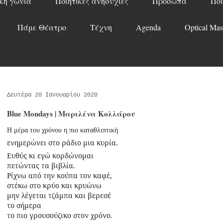
κή γωνιά
Ποιητικές ανησυχίες
Πρόσωπα
Ποί
Πάμε Θέατρο
Τέχνη
Agenda
Optical Mas
Δευτέρα 20 Ιανουαρίου 2020
Blue Mondays | Μαριλένα Κολλάρου
Η μέρα του χρόνου η πιο
καταθλιπτική
ενημερώνει στο ράδιο μια κυρία.
Ευθύς κι εγώ κορδώνομαι
πετώντας τα βιβλία.
Ρίχνω από την κούπα τον καφέ,
στέκω στο κρύο και κρυώνω
μην λέγεται τζάμπα και βερεσέ
το σήμερα
το πιο γρουσούζικο στον χρόνο.