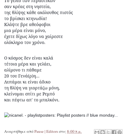
Το γέλιο των περαστικών
σαν κρέας στη νηστεία,
της θλίψης κάθε ακόλουθος πιστός
το βρίσκει κτηνωδία!
Κλάψτε βρε αθεόφοβοι
μια μέρα είναι μόνο,
έχετε δίχως λόγο να χαίρεστε
ολόκληρο τον χρόνο.
Ο κόσμος δεν είναι καλά
τέτοια μέρα και γελάει,
αλίμονο τι πάθαμε
20 του Γενά(ρ)η...
Λυπάμαι κι είναι άδικο
τη θλίψη να γιορτάζω μόνη,
κλείνομαι σπίτι με Ρεμπό
και πέφτω απ' το μπαλκόνι.
Αναρτήθηκε από
Pause | Editors
στις
8:00 π.μ.