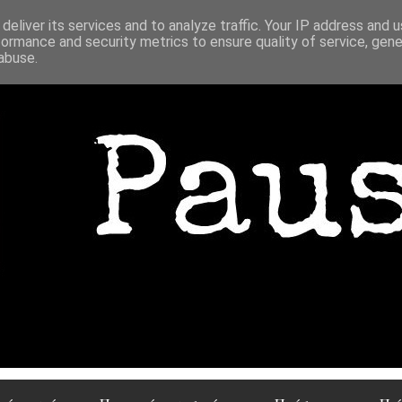
deliver its services and to analyze traffic. Your IP address and 
formance and security metrics to ensure quality of service, gen
abuse.