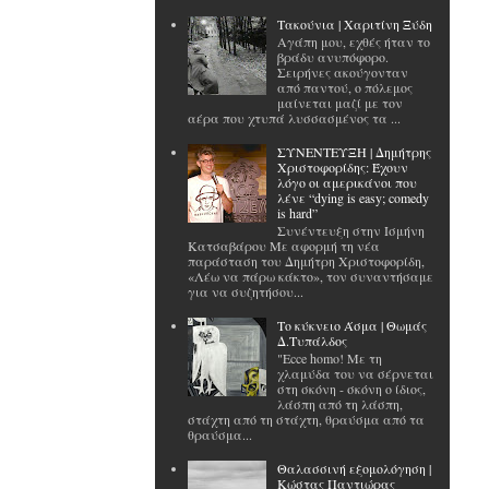
Tακούνια | Χαριτίνη Ξύδη
Αγάπη μου, εχθές ήταν το
βράδυ ανυπόφορο.
Σειρήνες ακούγονταν
από παντού, ο πόλεμος
μαίνεται μαζί με τον
αέρα που χτυπά λυσσασμένος τα ...
ΣΥΝΕΝΤΕΥΞΗ | Δημήτρης
Χριστοφορίδης: Έχουν
λόγο οι αμερικάνοι που
λένε “dying is easy; comedy
is hard”
Συνέντευξη στην Ισμήνη
Κατσαβάρου Με αφορμή τη νέα
παράσταση του Δημήτρη Χριστοφορίδη,
«Λέω να πάρω κάκτο», τον συναντήσαμε
για να συζητήσου...
Το κύκνειο Άσμα | Θωμάς
Δ.Τυπάλδος
"Ecce homo! Με τη
χλαμύδα του να σέρνεται
στη σκόνη - σκόνη ο ίδιος,
λάσπη από τη λάσπη,
στάχτη από τη στάχτη, θραύσμα από τα
θραύσμα...
Θαλασσινή εξομολόγηση |
Κώστας Παντιώρας