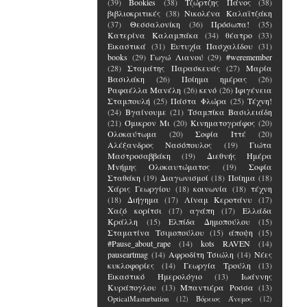
(39)
Bookies
(38)
Τζώρτζης Πάνος
(38)
βιβλιοκριτικές
(38)
Νικολένα Καλαϊτζάκη
(37)
Θεσσαλονίκη
(36)
Πρόσωπα!
(35)
Κατερίνα Καλαμπάκα
(34)
θέατρο
(33)
Εικαστικά
(31)
Ευτυχία Πασχαλίδου
(31)
books
(29)
Γωγώ Λιανού
(29)
#weremember
(28)
Σταμάτης Παρασκευάς
(27)
Μαρία
Βασιλάκη
(26)
Ποίημα ημέρας
(26)
Ραφαέλλα Μανέλη
(26)
κενό
(26)
Ιφιγένεια
Σταμπουλή
(25)
Πάστα Φλώρα
(25)
Τέχνη!
(24)
Βγαίνουμε
(21)
Τσαμπίκα Βασιλειάδη
(21)
Όμικρον Μι
(20)
Κινηματογράφος
(20)
Ολοκαύτωμα
(20)
Σοφία Ιττέ
(20)
Αλέξανδρος Νασόπουλος
(19)
Γιώτα
Μαστροσαββάκη
(19)
Διεθνής Ημέρα
Μνήμης Ολοκαυτώματος
(19)
Σοφία
Σταθάκη
(19)
Διαγωνισμοί
(18)
Ποίημα
(18)
Χάρις Γεωργίου
(18)
κοινωνία
(18)
τέχνη
(18)
Διήγημα
(17)
Λίναμ Κεροτάνυ
(17)
Χαζό κορίτσι
(17)
αγάπη
(17)
Ελλάδα
Κράλλη
(15)
Ελπίδα Δημοπούλου
(15)
Σταματίνα Τσιμοπούλου
(15)
άποψη
(15)
#Pause_about_rape
(14)
kots RAVEN
(14)
pauseartmag
(14)
Αφροδίτη Τσιώλη
(14)
Νέες
κυκλοφορίες
(14)
Γεωργία Τρούλη
(13)
Εικαστικό Ημερολόγιο
(13)
Ιωάννης
Κυράπογλου
(13)
Μπαντιέρα Ροσσα
(13)
OpticalMasturbation
(12)
Βόρειος Άνεμος
(12)