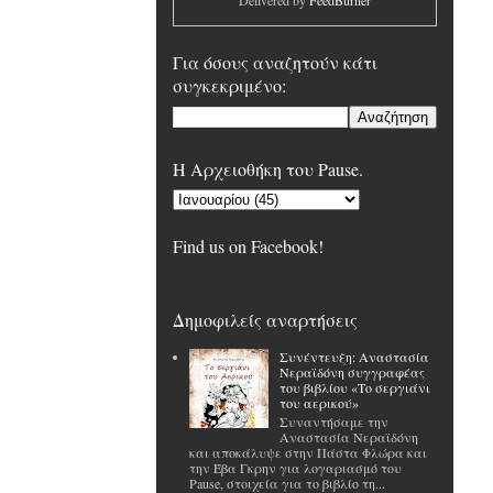
Delivered by
FeedBurner
Για όσους αναζητούν κάτι
συγκεκριμένο:
H Αρχειοθήκη του Pause.
Find us on Facebook!
Δημοφιλείς αναρτήσεις
Συνέντευξη: Αναστασία
Νεραϊδόνη συγγραφέας
του βιβλίου «Το σεργιάνι
του αερικού»
Συναντήσαμε την
Αναστασία Νεραϊδόνη
και αποκάλυψε στην Πάστα Φλώρα και
την Έβα Γκρην για λογαριασμό του
Pause, στοιχεία για το βιβλίο τη...