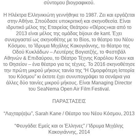
σύντομου βιογραφικού.
Η Ηλέκτρα Ελληνικιώτη γεννήθηκε το 1987. Ζει και εργάζεται
στην Αθήνα. Σπούδασε υποκριτική και σκηνοθεσία. Είναι
ιδρυτικό μέλος της Εταιρείας Θεάτρου «Θέρος»και από το
2013 είναι μέλος της ομάδας bijoux de kant. Έχει
συνεργαστεί ως σκηνοθέτης με το Bios, το θέατρο του Νέου
Κόσμου, το Ίδρυμα Μιχάλης Κακογιάννης, το θέατρο της
Οδού Κυκλάδων – Λευτέρης Βογιατζής, το Φεστιβάλ
Αθηνών & Επιδαύρου, το Θέατρο Τέχνης Καρόλου Κουν και
το Θησείον – ένα θέατρο για τις τέχνες. Το 2016 σκηνοθέτησε
την πρώτη μικρού μήκους ταινία της “Η Ομορφότερη Ιστορία
του Κόσμου” κι έκτοτε έχει συνυπογράψει τα σενάρια για
άλλες δύο ταινίες μικρού μήκους. Είναι Managing Director
του SeaNema Open Air Film Festival.
ΠΑΡΑΣΤΑΣΕΙΣ
“Λαχταρ(α)ω”, Sarah Kane / Θέατρο του Νέου Κόσμου, 2013
“Φευγάδα: Εμείς και οι Έλληνες” / Ίδρυμα Μιχάλης
Κακογιάννης, 2014