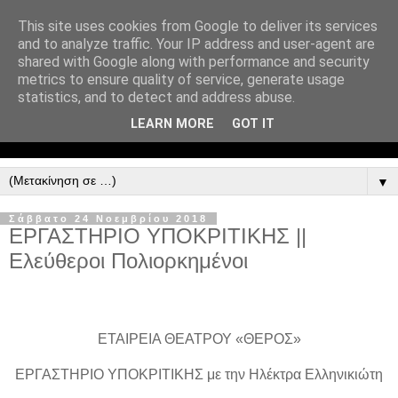
This site uses cookies from Google to deliver its services
and to analyze traffic. Your IP address and user-agent are
shared with Google along with performance and security
metrics to ensure quality of service, generate usage
statistics, and to detect and address abuse.
LEARN MORE
GOT IT
▼
Σάββατο 24 Νοεμβρίου 2018
ΕΡΓΑΣΤΗΡΙΟ ΥΠΟΚΡΙΤΙΚΗΣ ||
Ελεύθεροι Πολιορκημένοι
ΕΤΑΙΡΕΙΑ ΘΕΑΤΡΟΥ «ΘΕΡΟΣ»
ΕΡΓΑΣΤΗΡΙΟ ΥΠΟΚΡΙΤΙΚΗΣ με την Ηλέκτρα Ελληνικιώτη