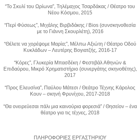
“Το Σκυλί του Ωρίωνα”, Τηλέμαχος Τσαρδάκας / Θέατρο του
Νέου Κόσμου, 2015
“Περί Φύσεως”, Μιχάλης Βιρβιδάκης / Bios (συνσκηνοθεσία
με το Γιάννη Σκουρλέτη), 2016
“Θέλετε να χορέψομε Μαρία;”, Μέλπω Αξιώτη / Θέατρο Οδού
Κυκλάδων – Λευτέρης Βογιατζής, 2016-17
“Κόρες”, Γλυκερία Μπασδέκη / Φεστιβάλ Αθηνών &
Επιδαύρου, Μικρό Χρηματιστήριο (συνεργάτης σκηνοθέτης),
2017
“Προς Ελευσίνα”, Παύλου Μάτεσι / Θεάτρο Τέχνης Κάρολος
Κουν – σκηνή Φρυνίχου, 2017-2018
“Θα ονειρεύεσαι πάλι μια καινούρια φορεσιά” / Θησείον – ένα
θέατρο για τις τέχνες, 2018
ΠΛΗΡΟΦΟΡΙΕΣ ΕΡΓΑΣΤΗΡΙΟΥ