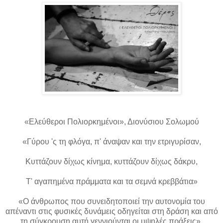
«Ελεύθεροι Πολιορκημένοι», Διονύσιου Σολωμού
«Γύρου 'ς τη φλόγα, π' άναψαν και την ετριγυρίσαν,
Κυττάζουν δίχως κίνημα, κυττάζουν δίχως δάκρυ,
Τ' αγαπημένα πράμματα και τα σεμνά κρεββάτια»
«Ο άνθρωπος που συνειδητοποιεί την αυτονομία του
απέναντι στις φυσικές δυνάμεις οδηγείται στη δράση και από
τη σύγκρουση αυτή γεννιούνται οι υψηλές πράξεις».