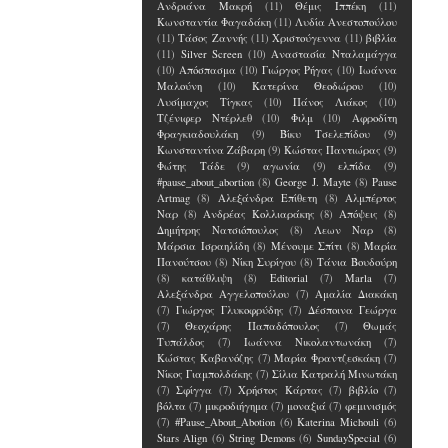
Ανδριάνα Μακρή
(11)
Θέμις Ιππέκη
(11)
Κωνσταντία Φαγαδάκη
(11)
Λυδία Ανεστοπούλου
(11)
Τάσος Ζαννής
(11)
Χριστούγεννα
(11)
βιβλία
(11)
Silver Screen
(10)
Αναστασία Νταλαμάγγα
(10)
Απόσπασμα
(10)
Γιώργος Ρήγας
(10)
Ιωάννα
Μαλούνη
(10)
Κατερίνα Θεοδώρου
(10)
Λυσίμαχος Τίγκας
(10)
Πάνος Λιάκος
(10)
Τζένιφερ Ντέρλεθ
(10)
Φιλμ
(10)
Αφροδίτη
Φραγκιαδουλάκη
(9)
Βίκυ Τσελεπίδου
(9)
Κωνσταντίνα Ζάβαρη
(9)
Κώστας Παντιώρας
(9)
Φώτης Τάδε
(9)
αγωνία
(9)
ελπίδα
(9)
#pause_about_abortion
(8)
George J. Mayte
(8)
Pause
Artmag
(8)
Αλεξάνδρα Επίθετη
(8)
Αλμπέρτος
Ναρ
(8)
Ανδρέας Κολλιαράκης
(8)
Απόψεις
(8)
Δημήτρης Νατσιόπουλος
(8)
Λεων Ναρ
(8)
Μάρσια Ισραηλίδη
(8)
Μένουμε Σπίτι
(8)
Μαρία
Πανούτσου
(8)
Νίκη Συρίγου
(8)
Τάνια Βουδούρη
(8)
κατάθλιψη
(8)
Editorial
(7)
Marla
(7)
Αλεξάνδρα Αγγελοπούλου
(7)
Αμαλία Διακάκη
(7)
Γιώργος Γλυκοφρύδης
(7)
Δέσποινα Γεώργα
(7)
Θεοχάρης Παπαδόπουλος
(7)
Θωμάς
Τυπάλδος
(7)
Ιωάννα Νικολαντωνάκη
(7)
Κώστας Καβανόζης
(7)
Μαρία Φραντζεσκάκη
(7)
Νίκος Γιαμπολδάκης
(7)
Σίλια Κατραλή Μινωτάκη
(7)
Σφίγγα
(7)
Χρήστος Κάρτας
(7)
βιβλίο
(7)
βόλτα
(7)
μικροδιήγημα
(7)
μοναξιά
(7)
φεμινισμός
(7)
#Pause_About_Abotion
(6)
Katerina Michouli
(6)
Stars Align
(6)
String Demons
(6)
SundaySpecial
(6)