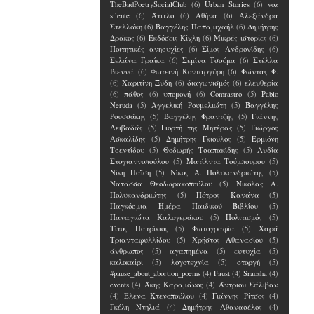
TheBadPoetrySocialClub
(6)
Urban Stories
(6)
voz
silente
(6)
Άτιτλο
(6)
Αθήνα
(6)
Αλεξάνδρα
Στελλάκη
(6)
Βαγγέλης Παπαμιχαήλ
(6)
Δημήτρης
Δράκος
(6)
Εκδόσεις Κίχλη
(6)
Μικρές ιστορίες
(6)
Ποιτητικές ανησυχίες
(6)
Σίμος Ανδρονίδης
(6)
Σελάνα Γραίκα
(6)
Σεμίνα Τσούμα
(6)
Στέλλα
Βιεννά
(6)
Φωτεινή Κονταργύρη
(6)
Φώντας Φ.
(6)
Χαριτίνη Ξύδη
(6)
διαγωνισμός
(6)
ελευθερία
(6)
πάθος
(6)
υπομονή
(6)
Comrastro
(5)
Pablo
Neruda
(5)
Αγγελική Ρουμελιώτη
(5)
Βαγγέλης
Ρουσσάκης
(5)
Βαγγέλης Φραντζής
(5)
Γιάννης
Λειβαδάς
(5)
Γιορτή της Μητέρας
(5)
Γιώργος
Ασκαλίδης
(5)
Δημήτρης Γκιούλος
(5)
Ερμιόνη
Τσεντίδου
(5)
Θοδωρής Τσαπακίδης
(5)
Λυδία
Στογιαννοπούλου
(5)
Ματίλντα Τούμπουρου
(5)
Νίκη Παΐση
(5)
Νίκος Α. Πολυκανδριώτης
(5)
Νατάσσα Θεοδωρακοπούλου
(5)
Νικόλας Α.
Πολυκανδριώτης
(5)
Πέτρος Κανάνα
(5)
Παγκόσμια Ημέρα Παιδικού Βιβλίου
(5)
Παναγιώτα Καλογεράκου
(5)
Πολιτισμός
(5)
Τίτος Πατρίκιος
(5)
Φωτογραφία
(5)
Χαρά
Τριανταφυλλίδου
(5)
Χρήστος Αθανασίου
(5)
άνθρωπος
(5)
αγαπημένα
(5)
ευτυχία
(5)
καλοκαίρι
(5)
λογοτεχνία
(5)
στοργή
(5)
#pause_about_abortion_poems
(4)
Faust
(4)
Sraosha
(4)
events
(4)
Άκης Καραμάνος
(4)
Άντριου Σάλιβαν
(4)
Έλενα Kτενοπούλου
(4)
Γιάννης Ρίτσος
(4)
Γκέλη Ντηλιά
(4)
Δημήτρης Αθανασέλος
(4)