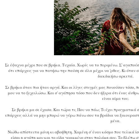
Σε έψαχνα μέχρι που σε βρήκα. Τυχαία. Χωρίς να το περιμένω. Σ' αγαπούσ
ότι υπάρχεις για να πατήσω την παύση σε όλα μέχρι να 'ρθεις. Κι όταν 
διεκδικήσω αρκετά.
Σε βρήκα όταν πια ήταν αργά. Και οι λίγες στιγμές μας πονούσαν τόσο,
μου να το ξεχειλώσω. Και σ' αγάπησα τόσο που δεν ήξερα ότι ένας άνθρ
είναι αίμα του.
Σε βρήκα μα σε έχασα. Και τώρα τι; Που να πάω; Τι έχει πραγματικά 
υπάρχεις αλλά να μην μπορώ να γύρω πάνω σου τα βράδια να ξεκουραστώ
μένα.
Νιώθω απίστευτα μόνη κι αβοήθητη. Χαμένη σ' έναν κόσμο που τελικά ίσ
είσαι η αγάπη μου και το είδα γραμμένο στην παλάμη σου. Το βλέπω σ