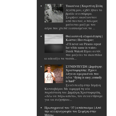
Tακούνια | Χαριτίνη Ξύδη
Αγάπη μου, εχθές ήταν το
βράδυ ανυπόφορο.
Σειρήνες ακούγονταν
από παντού, ο πόλεμος
μαίνεται μαζί με τον
αέρα που χτυπά λυσσασμένος τα ...
Θαλασσινή εξομολόγηση |
Κώστας Παντιώρας
«I’ll never see Piraeus repeat
her white name in water»
Derek Walcott Είμαι αυτός
που μαζεύει τα σκουπίδια
κι αδειάζει τα τασάκ...
ΣΥΝΕΝΤΕΥΞΗ | Δημήτρης
Χριστοφορίδης: Έχουν
λόγο οι αμερικάνοι που
λένε “dying is easy; comedy
is hard”
Συνέντευξη στην Ισμήνη
Κατσαβάρου Με αφορμή τη νέα
παράσταση του Δημήτρη Χριστοφορίδη,
«Λέω να πάρω κάκτο», τον συναντήσαμε
για να συζητήσου...
Πρωτοχρονιά του ‘37 | απόσπασμα | Από
την αλληλογραφία του Σεφέρη στην
Μάρω