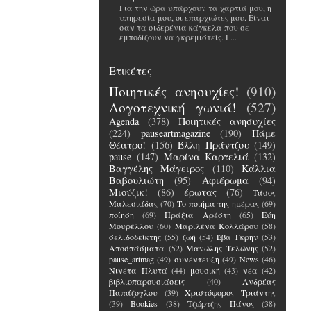
Για την ώρα υπάρχουν τα χαρτιά μου, η
υπηρεσία μου, οι επαρχιώτες μου. Είναι
σαν τα σιδερένια κάγκελα που σε
εμποδίζουν να γκρεμιστείς. Γ...
Ετικέτες
Ποιητικές ανησυχίες!
(910)
Λογοτεχνική γωνιά!
(527)
Agenda
(378)
Ποιητικές ανησυχίες
(224)
pauseartmagazine
(190)
Πάμε
Θέατρο!
(156)
Έλλη Πράντζου
(149)
pause
(147)
Μαρίνα Καρτελιά
(132)
Βαγγέλης Μάγειρος
(110)
Κάλλια
Βαβουλιώτη
(95)
Αφιέρωμα
(94)
Μιούζικ!
(86)
έρωτας
(76)
Τάσος
Μαλεσιάδας
(70)
Το ποιήμα της ημέρας
(69)
ποίηση
(69)
Πράξια Αρέστη
(65)
Εύη
Μουρέλλου
(60)
Μαριλένα Κολλάρου
(58)
σελιδοδείκτης
(55)
ζωή
(54)
Έβα Γκρην
(53)
Αποσπάσματα
(52)
Μανώλης Τελώνης
(52)
pause_artmag
(49)
συνέντευξη
(49)
News
(46)
Νινέτα Πλυτά
(44)
μουσική
(43)
νέα
(42)
βιβλιοπαρουσιάσεις
(40)
Ανδρέας
Παπάζογλου
(39)
Χριστόφορος Τριάντης
(39)
Bookies
(38)
Τζώρτζης Πάνος
(38)