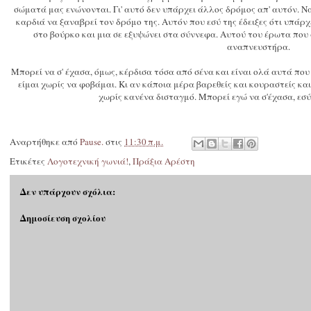
σώματά μας ενώνονται. Γι' αυτό δεν υπάρχει άλλος δρόμος απ' αυτόν. Να 
καρδιά να ξαναβρεί τον δρόμο της. Αυτόν που εσύ της έδειξες ότι υπάρχ
στο βούρκο και μια σε εξυψώνει στα σύννεφα. Αυτού του έρωτα που
αναπνευστήρα.
Μπορεί να σ' έχασα, όμως, κέρδισα τόσα από σένα και είναι ολά αυτά που
είμαι χωρίς να φοβάμαι. Κι αν κάποια μέρα βαρεθείς και κουραστείς και
χωρίς κανένα δισταγμό. Μπορεί εγώ να σ'έχασα, εσύ 
Αναρτήθηκε από
Pause.
στις
11:30 π.μ.
Ετικέτες
Λογοτεχνική γωνιά!
,
Πράξια Αρέστη
Δεν υπάρχουν σχόλια:
Δημοσίευση σχολίου