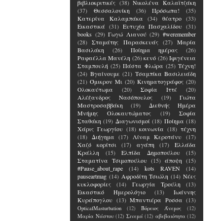
βιβλιοκριτικές
(38)
Νικολένα Καλαϊτζάκη
(37)
Θεσσαλονίκη
(36)
Πρόσωπα!
(35)
Κατερίνα Καλαμπάκα
(34)
θέατρο
(33)
Εικαστικά
(31)
Ευτυχία Πασχαλίδου
(31)
books
(29)
Γωγώ Λιανού
(29)
#weremember
(28)
Σταμάτης Παρασκευάς
(27)
Μαρία
Βασιλάκη
(26)
Ποίημα ημέρας
(26)
Ραφαέλλα Μανέλη
(26)
κενό
(26)
Ιφιγένεια
Σταμπουλή
(25)
Πάστα Φλώρα
(25)
Τέχνη!
(24)
Βγαίνουμε
(21)
Τσαμπίκα Βασιλειάδη
(21)
Όμικρον Μι
(20)
Κινηματογράφος
(20)
Ολοκαύτωμα
(20)
Σοφία Ιττέ
(20)
Αλέξανδρος Νασόπουλος
(19)
Γιώτα
Μαστροσαββάκη
(19)
Διεθνής Ημέρα
Μνήμης Ολοκαυτώματος
(19)
Σοφία
Σταθάκη
(19)
Διαγωνισμοί
(18)
Ποίημα
(18)
Χάρις Γεωργίου
(18)
κοινωνία
(18)
τέχνη
(18)
Διήγημα
(17)
Λίναμ Κεροτάνυ
(17)
Χαζό κορίτσι
(17)
αγάπη
(17)
Ελλάδα
Κράλλη
(15)
Ελπίδα Δημοπούλου
(15)
Σταματίνα Τσιμοπούλου
(15)
άποψη
(15)
#Pause_about_rape
(14)
kots RAVEN
(14)
pauseartmag
(14)
Αφροδίτη Τσιώλη
(14)
Νέες
κυκλοφορίες
(14)
Γεωργία Τρούλη
(13)
Εικαστικό Ημερολόγιο
(13)
Ιωάννης
Κυράπογλου
(13)
Μπαντιέρα Ροσσα
(13)
OpticalMasturbation
(12)
Βόρειος Άνεμος
(12)
Μαρία Νάστου
(12)
Σινεμά
(12)
αβεβαιότητα
(12)