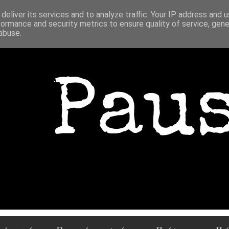
deliver its services and to analyze traffic. Your IP address and 
formance and security metrics to ensure quality of service, gen
abuse.