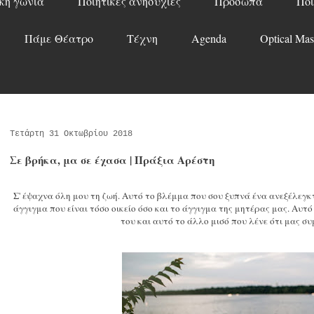
κή γωνιά
Ποιητικές ανησυχίες
Πρόσωπα
Ποί
Πάμε Θέατρο
Τέχνη
Agenda
Optical Mas
Τετάρτη 31 Οκτωβρίου 2018
Σε βρήκα, μα σε έχασα | Πράξια Αρέστη
Σ' έψαχνα όλη μου τη ζωή. Αυτό το βλέμμα που σου ξυπνά ένα ανεξέλεγκτο
άγγιγμα που είναι τόσο οικείο όσο και το άγγιγμα της μητέρας μας. Αυτό
του και αυτό το άλλο μισό που λένε ότι μας σ