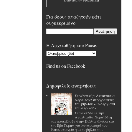
Delivered by
FeedBurner
Για όσους αναζητούν κάτι
συγκεκριμένο:
H Αρχειοθήκη του Pause.
Find us on Facebook!
Δημοφιλείς αναρτήσεις
Συνέντευξη: Αναστασία
Νεραϊδόνη συγγραφέας
του βιβλίου «Το σεργιάνι
του αερικού»
Συναντήσαμε την
Αναστασία Νεραϊδόνη
και αποκάλυψε στην Πάστα Φλώρα και
την Έβα Γκρην για λογαριασμό του
Pause, στοιχεία για το βιβλίο τη...