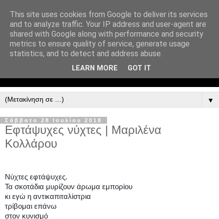
This site uses cookies from Google to deliver its services
and to analyze traffic. Your IP address and user-agent are
shared with Google along with performance and security
metrics to ensure quality of service, generate usage
statistics, and to detect and address abuse.
LEARN MORE
GOT IT
▼
Σάββατο 28 Ιουλίου 2018
Εφτάψυχες νύχτες | Μαριλένα
Κολλάρου
Νύχτες εφτάψυχες.
Τα σκοτάδια μυρίζουν άρωμα εμπορίου
κι εγώ η αντικαπιταλίστρια
τρίβομαι επάνω
στον κυνισμό