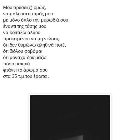
Μου αρέσει(ς) όμως,
να παλεσαι εμπρός μου
με μόνο όπλο την μυρωδιά σου
έναντι της τάσης μου
να κοιτάξω αλλού
προκειμένου να μη νιώσεις
ότι δεν θυμώνω αληθινά ποτέ,
ότι διόλου φοβάμαι
ότι μονάχα δοκιμάζω
πόσο μακριά
φτάνει το άρωμα σου
στα 35 τ.μ του έρωτα .