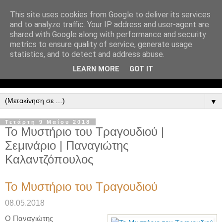
This site uses cookies from Google to deliver its services
and to analyze traffic. Your IP address and user-agent are
shared with Google along with performance and security
metrics to ensure quality of service, generate usage
statistics, and to detect and address abuse.
LEARN MORE
GOT IT
▼
Τετάρτη 9 Μαΐου 2018
Το Μυστήριο του Τραγουδιού |
Σεμινάριο | Παναγιώτης
Καλαντζόπουλος
To Mυστήριο του Τραγουδιού
08.05.2018
Ο Παναγιώτης