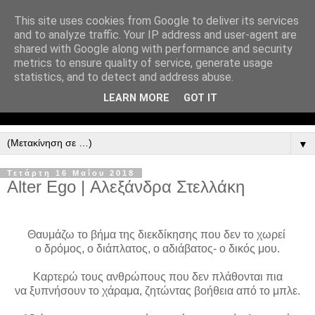
This site uses cookies from Google to deliver its services
and to analyze traffic. Your IP address and user-agent are
shared with Google along with performance and security
metrics to ensure quality of service, generate usage
statistics, and to detect and address abuse.
LEARN MORE
GOT IT
▼
Τετάρτη 16 Μαΐου 2018
Alter Ego | Αλεξάνδρα Στελλάκη
Θαυμάζω το βήμα της διεκδίκησης που δεν το χωρεί
ο δρόμος, ο διάπλατος, ο αδιάβατος- ο δικός μου.
Καρτερώ τους ανθρώπους που δεν πλάθονται πια
να ξυπνήσουν το χάραμα, ζητώντας βοήθεια από το μπλε.