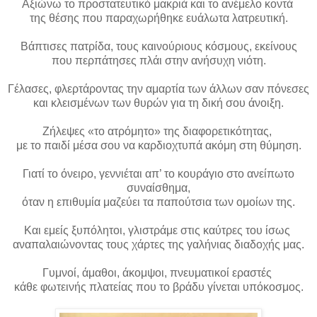
Αξιώνω το προστατευτικό μακριά και το ανέμελο κοντά
της θέσης που παραχωρήθηκε ευάλωτα λατρευτική.
Βάπτισες πατρίδα, τους καινούριους κόσμους, εκείνους
που περπάτησες πλάι στην ανήσυχη νιότη.
Γέλασες, φλερτάροντας την αμαρτία των άλλων σαν πόνεσες
και κλεισμένων των θυρών για τη δική σου άνοιξη.
Ζήλεψες «το ατρόμητο» της διαφορετικότητας,
με το παιδί μέσα σου να καρδιοχτυπά ακόμη στη θύμηση.
Γιατί το όνειρο, γεννιέται απ’ το κουράγιο στο ανείπωτο
συναίσθημα,
όταν η επιθυμία μαζεύει τα παπούτσια των ομοίων της.
Και εμείς ξυπόλητοι, γλιστράμε στις καύτρες του ίσως
αναπαλαιώνοντας τους χάρτες της γαλήνιας διαδοχής μας.
Γυμνοί, άμαθοι, άκομψοι, πνευματικοί εραστές
κάθε φωτεινής πλατείας που το βράδυ γίνεται υπόκοσμος.