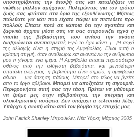
υποστηρίζοντας την άποψή σας και καταλήξατε να
νιώθετε μάλλον αμήχανοι; Πολεμώντας για τον τρόπο
ζωής σας φτάσατε στα όρια της εξουθένωσης; Μήπως
παλεύατε για κάτι που είχατε πάψει να πιστεύετε προ
πολλού; Είπατε ποτέ σε κάποια ότι την αγαπάτε και
ξαφνικά άρχισε μέσα σας να σας σπιρουνίζει αχνά η
ναυτία της βεβαιότητας που ανάσα την ανάσα
διαβρώνεται ανεπιστρεπτί;
Εγώ το έχω κάνει. […]Η αρχή
της αλλαγής είναι η στιγμή της Αμφιβολίας. Είναι αυτή η
κρίσιμη στιγμή, όταν αναθεωρώ και ανανεώνω την ανθρωπιά
μου ή γίνομαι ένα ψέμα. Η Αμφιβολία απαιτεί περισσότερο
σθένος από την αλύγιστη βεβαιότητα, και μεγαλύτερη
σπατάλη ενέργειας∙ η βεβαιότητα είναι σημείο, η αμφιβολία
αέναη — μια άσκηση πάθους. Μπορεί στο τέλος να βγείτε
από το έργο αβέβαιοι.
Μπορεί να αποζητάτε τη σιγουριά.
Περιφρονήστε αυτή σας την τάση. Πρέπει να μάθουμε
να ζούμε μες στην αβεβαιότητα, την ακέραιη και
ολοκληρωτική ασάφεια. Δεν υπάρχει η τελευταία λέξη.
Υπάρχει η σιωπή κάτω από τον βόμβο της εποχής μας.
John Patrick Shanley Μπρούκλιν, Νέα Υόρκη Μάρτιος 2005