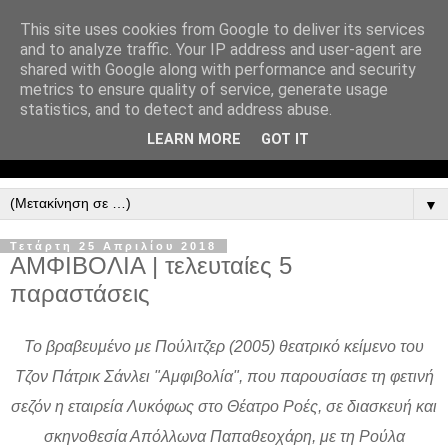
This site uses cookies from Google to deliver its services
and to analyze traffic. Your IP address and user-agent are
shared with Google along with performance and security
metrics to ensure quality of service, generate usage
statistics, and to detect and address abuse.
LEARN MORE
GOT IT
▼
Τετάρτη 25 Απριλίου 2018
ΑΜΦΙΒΟΛΙΑ | τελευταίες 5
παραστάσεις
Το βραβευμένο με Πούλιτζερ (2005) θεατρικό κείμενο του
Τζον Πάτρικ Σάνλει "Αμφιβολία", που παρουσίασε τη φετινή
σεζόν η εταιρεία Λυκόφως στο Θέατρο Ροές, σε διασκευή και
σκηνοθεσία Απόλλωνα Παπαθεοχάρη, με τη Ρούλα