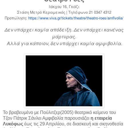
Ιάκχου 16, Γκάζι
Στάση Μετρό Κεραμεικός | Τηλέφωνο 21 0347 4312
Προπώληση:
https://www.viva.gr/tickets/th
eatre/theatro-roes/amfivolia/
Δεν υπάρχει καμία απόδειξη. Δεν υπάρχει κανένας
μάρτυρας.
Αλλά για κάποιον, δεν υπάρχει καμία αμφιβολία.
Το βραβευμένο με Πούλιτζερ(2005) θεατρικό κείμενο του
Τζον Πάτρικ Σάνλει Αμφιβολία παρουσιάζει
η εταιρεία
Λυκόφως
έως τις 29 Απριλίου, σε διασκευή και σκηνοθεσία