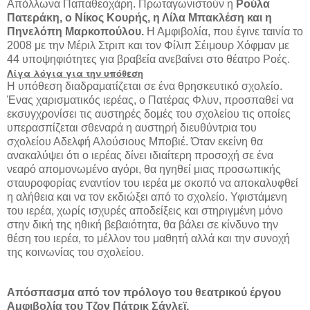
Απόλλωνα Παπαθεοχάρη. Πρωταγωνιστούν η
Ρούλα
Πατεράκη, ο Νίκος Κουρής, η Λίλα Μπακλέση και η
Πηνελόπη Μαρκοπούλου.
Η Αμφιβολία, που έγινε ταινία το
2008 με την Μέριλ Στριπ και τον Φίλιπ Σέιμουρ Χόφμαν με
44 υποψηφιότητες για βραβεία ανεβαίνει στο θέατρο Ροές.
Λίγα λόγια για την υπόθεση
Η υπόθεση διαδραματίζεται σε ένα θρησκευτικό σχολείο.
Ένας χαρισματικός ιερέας, ο Πατέρας Φλυν, προσπαθεί να
εκσυγχρονίσει τις αυστηρές δομές του σχολείου τις οποίες
υπερασπίζεται σθεναρά η αυστηρή διευθύντρια του
σχολείου Αδελφή Αλούσιους Μποβιέ. Όταν εκείνη θα
ανακαλύψει ότι ο ιερέας δίνει ιδιαίτερη προσοχή σε ένα
νεαρό απομονωμένο αγόρι, θα ηγηθεί μιας προσωπικής
σταυροφορίας εναντίον του ιερέα με σκοπό να αποκαλυφθεί
η αλήθεια και να τον εκδιώξει από το σχολείο. Υφιστάμενη
του ιερέα, χωρίς ισχυρές αποδείξεις και στηριγμένη μόνο
στην δική της ηθική βεβαιότητα, θα βάλει σε κίνδυνο την
θέση του ιερέα, το μέλλον του μαθητ
ή αλλά και την συνοχή
της κοινωνίας του σχολείου.
Απόσπασμα από τον πρόλογο του θεατρικού έργου
Αμφιβολία του Τζον Πάτρικ Σάνλεϊ,