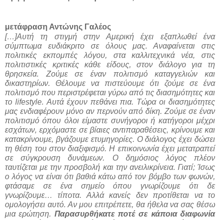
μετάφραση Αντώνης Γαλέος
[…]Αυτή τη στιγμή στην Αμερική έχει εξαπλωθεί ένα
σύμπτωμα ευδιάκριτο σε όλους μας. Αναφαίνεται στις
πολιτικές εκπομπές λόγου, στα καλλιτεχνικά νέα, στις
πολιτιστικές κριτικές κάθε είδους, στον διάλογο για τη
θρησκεία. Ζούμε σε έναν πολιτισμό καταγγελιών και
δικαστηρίων. Θέλουμε να πιστεύουμε ότι ζούμε σε ένα
πολιτισμό που περιστρέφεται γύρω από τις διασημότητες και
το lifestyle. Αυτά έχουν πεθάνει πια. Τώρα οι διασημότητες
μας ενδιαφέρουν μόνο αν περνούν από δίκη. Ζούμε σε έναν
πολιτισμό όπου όλοι είμαστε συνήγοροι ή κατήγοροι μέχρι
εσχάτων, ερχόμαστε σε βίαιες αντιπαραθέσεις, κρίνουμε και
κατακρίνουμε, βγάζουμε ετυμηγορίες. Ο διάλογος έχει δώσει
τη θέση του στον διαξιφισμό. Η επικοινωνία έχει μετατραπεί
σε σύγκρουση δυνάμεων. Ο δημόσιος λόγος πλέον
ταυτίζεται με την προσβολή και την ανειλικρίνεια. Γιατί; Ίσως
ο λόγος να είναι ότι βαθιά κάτω από τον βόμβο των φωνών,
φτάσαμε σε ένα σημείο όπου γνωρίζουμε ότι δε
γνωρίζουμε… τίποτα. Αλλά κανείς δεν προτίθεται να το
ομολογήσει αυτό. Αν μου επιτρέπετε, θα ήθελα να σας θέσω
μια ερώτηση.
Παρασυρθήκατε ποτέ σε κάποια διαφωνία