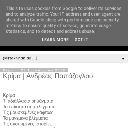
This site uses cookies from Google to deliver its services
and to analyze traffic. Your IP address and user-agent are
shared with Google along with performance and security
metrics to ensure quality of service, generate usage
statistics, and to detect and address abuse.
LEARN MORE
GOT IT
▼
Πέμπτη 25 Ιανουαρίου 2018
Kρίμα | Ανδρέας Παπάζογλου
Κρίμα
Τ' αδιάλλακτα ρημάγματα
Τα επίκτητα συμπλέγματα
Τις μουσκεμένες κάφτρες
Τα μαγεμένα βλέμματα
Τις σκοτωμένες ιστορίες