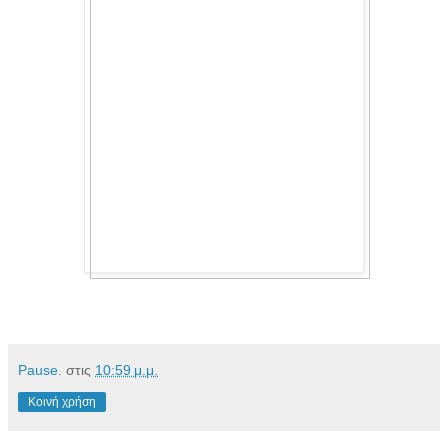
Pause.
στις
10:59 μ.μ.
Κοινή χρήση