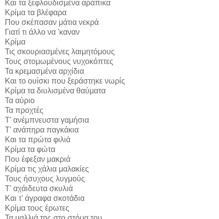
Και τα ξεφλουδισμένα αράπικα
Κρίμα τα βλέφαρα
Που σκέπασαν μάτια νεκρά
Γιατί τι άλλο να 'καναν
Κρίμα
Τις σκουριασμένες λαιμητόμους
Τους στομωμένους νυχοκόπτες
Τα κρεμασμένα αρχίδια
Και το ουίσκι που ξεράστηκε νωρίς
Κρίμα τα διυλισμένα θαύματα
Τα αύριο
Τα προχτές
Τ' ανέμπνευστα γαμήσια
Τ' ανάπηρα παγκάκια
Και τα πρώτα φιλιά
Κρίμα τα φώτα
Που έφεξαν μακριά
Κρίμα τις χάλια μαλακίες
Τους ήσυχους λυγμούς
Τ' αχάιδευτα σκυλιά
Και τ' άγραφα σκοτάδια
Κρίμα τους έρωτες
Τα μαλλιά της στο στόμα του