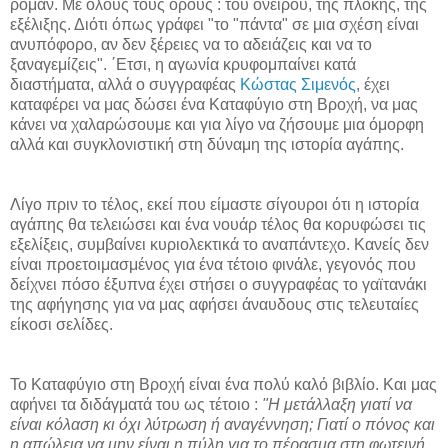
ρομάν. Με όλους τους όρους : του ονείρου, της πλοκής, της
εξέλιξης. Διότι όπως γράφει "το "πάντα" σε μια σχέση είναι
ανυπόφορο, αν δεν ξέρειες να το αδειάζεις και να το
ξαναγεμίζεις". ΄Ετσι, η αγωνία κρυφομπαίνει κατά
διαστήματα, αλλά ο συγγραφέας
Κώστας Σιμενός
, έχει
καταφέρει να μας δώσει ένα Καταφύγιο στη Βροχή, να μας
κάνει να χαλαρώσουμε και για λίγο να ζήσουμε μια όμορφη
αλλά και συγκλονιστική στη δύναμη της ιστορία αγάπης.
Λίγο πριν το τέλος, εκεί που είμαστε σίγουροι ότι η ιστορία
αγάπης θα τελειώσει και ένα νουάρ τέλος θα κορυφώσει τις
εξελίξεις, συμβαίνει κυριολεκτικά το αναπάντεχο. Κανείς δεν
είναι προετοιμασμένος για ένα τέτοιο φινάλε, γεγονός που
δείχνει πόσο έξυπνα έχει στήσει ο συγγραφέας το γαϊτανάκι
της αφήγησης για να μας αφήσει άναυδους στις τελευταίες
είκοσι σελίδες.
Το Καταφύγιο στη Βροχή είναι ένα πολύ καλό βιβλίο. Και μας
αφήνει τα διδάγματά του ως τέτοιο :
"Η μετάλλαξη γιατί να
είναι κόλαση κι όχι λύτρωση ή αναγέννηση; Γιατί ο πόνος και
η απώλεια να μην είναι η πύλη για το πέρασμα στη φωτεινή