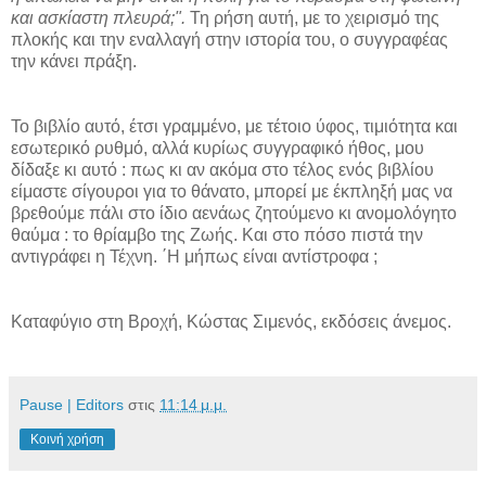
και ασκίαστη πλευρά;".
Τη ρήση αυτή, με το χειρισμό της
πλοκής και την εναλλαγή στην ιστορία του, ο συγγραφέας
την κάνει πράξη.
Το βιβλίο αυτό, έτσι γραμμένο, με τέτοιο ύφος, τιμιότητα και
εσωτερικό ρυθμό, αλλά κυρίως συγγραφικό ήθος, μου
δίδαξε κι αυτό : πως κι αν ακόμα στο τέλος ενός βιβλίου
είμαστε σίγουροι για το θάνατο, μπορεί με έκπληξή μας να
βρεθούμε πάλι στο ίδιο αενάως ζητούμενο κι ανομολόγητο
θαύμα : το θρίαμβο της Ζωής. Και στο πόσο πιστά την
αντιγράφει η Τέχνη. ΄Η μήπως είναι αντίστροφα ;
Καταφύγιο στη Βροχή, Κώστας Σιμενός, εκδόσεις άνεμος.
Pause | Editors
στις
11:14 μ.μ.
Κοινή χρήση