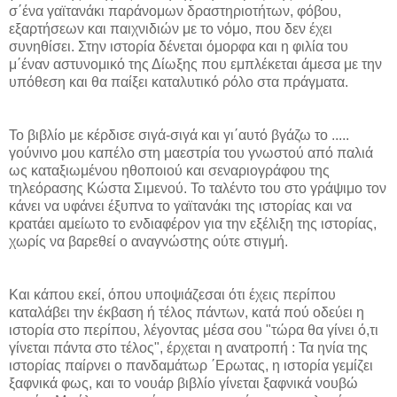
σ΄ένα γαϊτανάκι παράνομων δραστηριοτήτων, φόβου,
εξαρτήσεων και παιχνιδιών με το νόμο, που δεν έχει
συνηθίσει. Στην ιστορία δένεται όμορφα και η φιλία του
μ΄έναν αστυνομικό της Δίωξης που εμπλέκεται άμεσα με την
υπόθεση και θα παίξει καταλυτικό ρόλο στα πράγματα.
Το βιβλίο με κέρδισε σιγά-σιγά και γι΄αυτό βγάζω το .....
γούνινο μου καπέλο στη μαεστρία του γνωστού από παλιά
ως καταξιωμένου ηθοποιού και σεναριογράφου της
τηλεόρασης Κώστα Σιμενού. Το ταλέντο του στο γράψιμο τον
κάνει να υφάνει έξυπνα το γαϊτανάκι της ιστορίας και να
κρατάει αμείωτο το ενδιαφέρον για την εξέλιξη της ιστορίας,
χωρίς να βαρεθεί ο αναγνώστης ούτε στιγμή.
Και κάπου εκεί, όπου υποψιάζεσαι ότι έχεις περίπου
καταλάβει την έκβαση ή τέλος πάντων, κατά πού οδεύει η
ιστορία στο περίπου, λέγοντας μέσα σου "τώρα θα γίνει ό,τι
γίνεται πάντα στο τέλος", έρχεται η ανατροπή : Τα ηνία της
ιστορίας παίρνει ο πανδαμάτωρ ΄Ερωτας, η ιστορία γεμίζει
ξαφνικά φως, και το νουάρ βιβλίο γίνεται ξαφνικά νουβώ