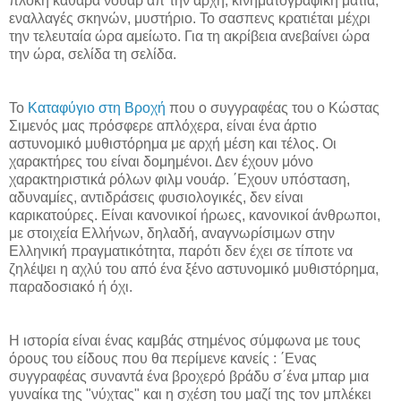
πλοκή καθαρά νουάρ απ΄την αρχή, κινηματογραφική ματιά,
εναλλαγές σκηνών, μυστήριο. Το σασπενς κρατιέται μέχρι
την τελευταία ώρα αμείωτο. Για τη ακρίβεια ανεβαίνει ώρα
την ώρα, σελίδα τη σελίδα.
Το
Καταφύγιο στη Βροχή
που ο συγγραφέας του ο Κώστας
Σιμενός μας πρόσφερε απλόχερα, είναι ένα άρτιο
αστυνομικό μυθιστόρημα με αρχή μέση και τέλος. Οι
χαρακτήρες του είναι δομημένοι. Δεν έχουν μόνο
χαρακτηριστικά ρόλων φιλμ νουάρ. ΄Εχουν υπόσταση,
αδυναμίες, αντιδράσεις φυσιολογικές, δεν είναι
καρικατούρες. Είναι κανονικοί ήρωες, κανονικοί άνθρωποι,
με στοιχεία Ελλήνων, δηλαδή, αναγνωρίσιμων στην
Ελληνική πραγματικότητα, παρότι δεν έχει σε τίποτε να
ζηλέψει η αχλύ του από ένα ξένο αστυνομικό μυθιστόρημα,
παραδοσιακό ή όχι.
Η ιστορία είναι ένας καμβάς στημένος σύμφωνα με τους
όρους του είδους που θα περίμενε κανείς : ΄Ενας
συγγραφέας συναντά ένα βροχερό βράδυ σ΄ένα μπαρ μια
γυναίκα της "νύχτας" και η σχέση του μαζί της τον μπλέκει