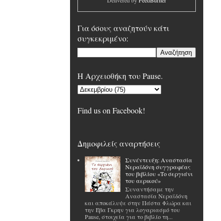
Delivered by
FeedBurner
Για όσους αναζητούν κάτι
συγκεκριμένο:
H Αρχειοθήκη του Pause.
Find us on Facebook!
Δημοφιλείς αναρτήσεις
Συνέντευξη: Αναστασία
Νεραϊδόνη συγγραφέας
του βιβλίου «Το σεργιάνι
του αερικού»
Συναντήσαμε την
Αναστασία Νεραϊδόνη
και αποκάλυψε στην Πάστα Φλώρα και
την Έβα Γκρην για λογαριασμό του
Pause, στοιχεία για το βιβλίο τη...