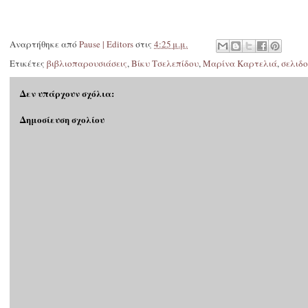
Αναρτήθηκε από
Pause | Editors
στις
4:25 μ.μ.
Ετικέτες
βιβλιοπαρουσιάσεις
,
Βίκυ Τσελεπίδου
,
Μαρίνα Καρτελιά
,
σελιδο
Δεν υπάρχουν σχόλια:
Δημοσίευση σχολίου