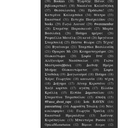
(39)
Bookies
(38)
Τζώρτζης Πάνος
(38)
βιβλιοκριτικές
(38)
Νικολένα Καλαϊτζάκη
(37)
Θεσσαλονίκη
(36)
Πρόσωπα!
(35)
Κατερίνα Καλαμπάκα
(34)
θέατρο
(33)
Εικαστικά
(31)
Ευτυχία Πασχαλίδου
(31)
books
(29)
Γωγώ Λιανού
(29)
#weremember
(28)
Σταμάτης Παρασκευάς
(27)
Μαρία
Βασιλάκη
(26)
Ποίημα ημέρας
(26)
Ραφαέλλα Μανέλη
(26)
κενό
(26)
Ιφιγένεια
Σταμπουλή
(25)
Πάστα Φλώρα
(25)
Τέχνη!
(24)
Βγαίνουμε
(21)
Τσαμπίκα Βασιλειάδη
(21)
Όμικρον Μι
(20)
Κινηματογράφος
(20)
Ολοκαύτωμα
(20)
Σοφία Ιττέ
(20)
Αλέξανδρος Νασόπουλος
(19)
Γιώτα
Μαστροσαββάκη
(19)
Διεθνής Ημέρα
Μνήμης Ολοκαυτώματος
(19)
Σοφία
Σταθάκη
(19)
Διαγωνισμοί
(18)
Ποίημα
(18)
Χάρις Γεωργίου
(18)
κοινωνία
(18)
τέχνη
(18)
Διήγημα
(17)
Λίναμ Κεροτάνυ
(17)
Χαζό κορίτσι
(17)
αγάπη
(17)
Ελλάδα
Κράλλη
(15)
Ελπίδα Δημοπούλου
(15)
Σταματίνα Τσιμοπούλου
(15)
άποψη
(15)
#Pause_about_rape
(14)
kots RAVEN
(14)
pauseartmag
(14)
Αφροδίτη Τσιώλη
(14)
Νέες
κυκλοφορίες
(14)
Γεωργία Τρούλη
(13)
Εικαστικό Ημερολόγιο
(13)
Ιωάννης
Κυράπογλου
(13)
Μπαντιέρα Ροσσα
(13)
OpticalMasturbation
(12)
Βόρειος Άνεμος
(12)