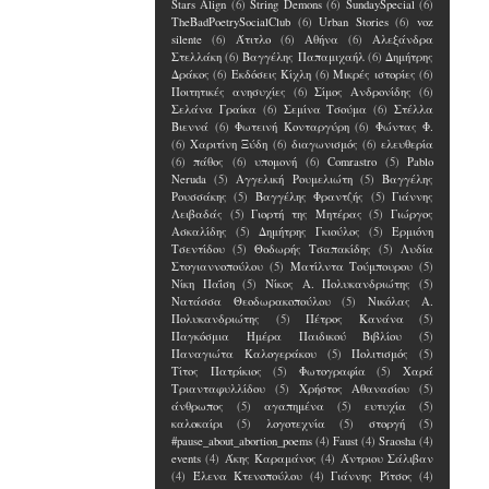
Stars Align
(6)
String Demons
(6)
SundaySpecial
(6)
TheBadPoetrySocialClub
(6)
Urban Stories
(6)
voz
silente
(6)
Άτιτλο
(6)
Αθήνα
(6)
Αλεξάνδρα
Στελλάκη
(6)
Βαγγέλης Παπαμιχαήλ
(6)
Δημήτρης
Δράκος
(6)
Εκδόσεις Κίχλη
(6)
Μικρές ιστορίες
(6)
Ποιτητικές ανησυχίες
(6)
Σίμος Ανδρονίδης
(6)
Σελάνα Γραίκα
(6)
Σεμίνα Τσούμα
(6)
Στέλλα
Βιεννά
(6)
Φωτεινή Κονταργύρη
(6)
Φώντας Φ.
(6)
Χαριτίνη Ξύδη
(6)
διαγωνισμός
(6)
ελευθερία
(6)
πάθος
(6)
υπομονή
(6)
Comrastro
(5)
Pablo
Neruda
(5)
Αγγελική Ρουμελιώτη
(5)
Βαγγέλης
Ρουσσάκης
(5)
Βαγγέλης Φραντζής
(5)
Γιάννης
Λειβαδάς
(5)
Γιορτή της Μητέρας
(5)
Γιώργος
Ασκαλίδης
(5)
Δημήτρης Γκιούλος
(5)
Ερμιόνη
Τσεντίδου
(5)
Θοδωρής Τσαπακίδης
(5)
Λυδία
Στογιαννοπούλου
(5)
Ματίλντα Τούμπουρου
(5)
Νίκη Παΐση
(5)
Νίκος Α. Πολυκανδριώτης
(5)
Νατάσσα Θεοδωρακοπούλου
(5)
Νικόλας Α.
Πολυκανδριώτης
(5)
Πέτρος Κανάνα
(5)
Παγκόσμια Ημέρα Παιδικού Βιβλίου
(5)
Παναγιώτα Καλογεράκου
(5)
Πολιτισμός
(5)
Τίτος Πατρίκιος
(5)
Φωτογραφία
(5)
Χαρά
Τριανταφυλλίδου
(5)
Χρήστος Αθανασίου
(5)
άνθρωπος
(5)
αγαπημένα
(5)
ευτυχία
(5)
καλοκαίρι
(5)
λογοτεχνία
(5)
στοργή
(5)
#pause_about_abortion_poems
(4)
Faust
(4)
Sraosha
(4)
events
(4)
Άκης Καραμάνος
(4)
Άντριου Σάλιβαν
(4)
Έλενα Kτενοπούλου
(4)
Γιάννης Ρίτσος
(4)