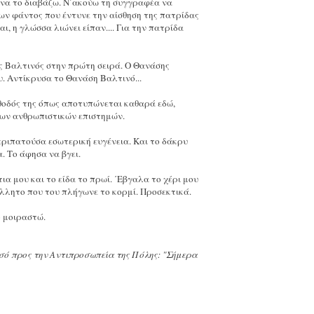
 να το διαβάζω. Ν΄ακούω τη συγγραφέα να
των φάντος που έντυνε την αίσθηση της πατρίδας
αι, η γλώσσα λιώνει είπαν.... Για την πατρίδα
ς Βαλτινός στην πρώτη σειρά. Ο Θανάσης
υ. Αντίκρυσα το Θανάση Βαλτινό...
έθοδός της όπως αποτυπώνεται καθαρά εδώ,
 των ανθρωπιστικών επιστημών.
περιπατούσα εσωτερική ευγένεια. Και το δάκρυ
. Το άφησα να βγει.
τια μου και το είδα το πρωί. ΄Εβγαλα το χέρι μου
λλητο που του πλήγωνε το κορμί. Προσεκτικά.
ο μοιραστώ.
ασό προς την Αντιπροσωπεία της Πόλης: "Σήμερα