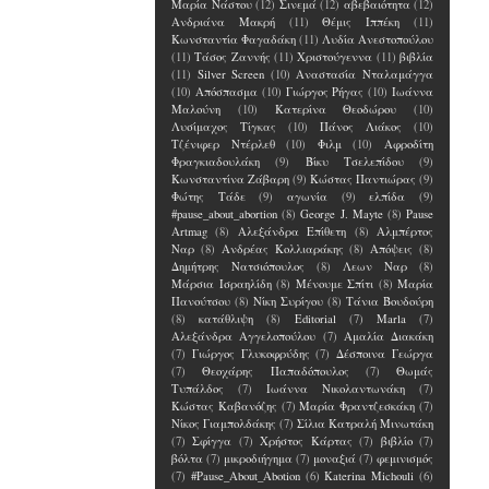
Μαρία Νάστου
(12)
Σινεμά
(12)
αβεβαιότητα
(12)
Ανδριάνα Μακρή
(11)
Θέμις Ιππέκη
(11)
Κωνσταντία Φαγαδάκη
(11)
Λυδία Ανεστοπούλου
(11)
Τάσος Ζαννής
(11)
Χριστούγεννα
(11)
βιβλία
(11)
Silver Screen
(10)
Αναστασία Νταλαμάγγα
(10)
Απόσπασμα
(10)
Γιώργος Ρήγας
(10)
Ιωάννα
Μαλούνη
(10)
Κατερίνα Θεοδώρου
(10)
Λυσίμαχος Τίγκας
(10)
Πάνος Λιάκος
(10)
Τζένιφερ Ντέρλεθ
(10)
Φιλμ
(10)
Αφροδίτη
Φραγκιαδουλάκη
(9)
Βίκυ Τσελεπίδου
(9)
Κωνσταντίνα Ζάβαρη
(9)
Κώστας Παντιώρας
(9)
Φώτης Τάδε
(9)
αγωνία
(9)
ελπίδα
(9)
#pause_about_abortion
(8)
George J. Mayte
(8)
Pause
Artmag
(8)
Αλεξάνδρα Επίθετη
(8)
Αλμπέρτος
Ναρ
(8)
Ανδρέας Κολλιαράκης
(8)
Απόψεις
(8)
Δημήτρης Νατσιόπουλος
(8)
Λεων Ναρ
(8)
Μάρσια Ισραηλίδη
(8)
Μένουμε Σπίτι
(8)
Μαρία
Πανούτσου
(8)
Νίκη Συρίγου
(8)
Τάνια Βουδούρη
(8)
κατάθλιψη
(8)
Editorial
(7)
Marla
(7)
Αλεξάνδρα Αγγελοπούλου
(7)
Αμαλία Διακάκη
(7)
Γιώργος Γλυκοφρύδης
(7)
Δέσποινα Γεώργα
(7)
Θεοχάρης Παπαδόπουλος
(7)
Θωμάς
Τυπάλδος
(7)
Ιωάννα Νικολαντωνάκη
(7)
Κώστας Καβανόζης
(7)
Μαρία Φραντζεσκάκη
(7)
Νίκος Γιαμπολδάκης
(7)
Σίλια Κατραλή Μινωτάκη
(7)
Σφίγγα
(7)
Χρήστος Κάρτας
(7)
βιβλίο
(7)
βόλτα
(7)
μικροδιήγημα
(7)
μοναξιά
(7)
φεμινισμός
(7)
#Pause_About_Abotion
(6)
Katerina Michouli
(6)