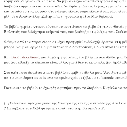
ερμήνευε, συγκλονιστική ήταν. Να μην αντέχω να καθυστερήσω ν΄αρχίσω
διαβάζει κομμάτια και να δακρύζω. Να θησαυρίζω τις λέξεις, τη μουσική 
και το χάσιμο της, ως χους στον άνεμο είπαν, χώμα είπαν είναι, χάος γίνετ
μίλησε ο Αριστοτέλης Σαϊνης. Για τη γυναίκα η Τίνα Μανδηλαρά.
Το βιβλίο γεμάτο ντοκουμέντα που σκοτώνουν τις βεβαιότητες, ο Θανάση
Βαλτινός που διδάχτηκα κείμενά του, που βούτηξα στις λέξεις του. Σκέψο
Φάνηκε από την παρουσίαση ότι έχει προηγηθεί ενδελεχής έρευνα, κι η μ
μπορεί να γίνει εργαλείο για εκπόνηση διδακτορικού, ειδικά στον τομέα
Κι η
Βίκυ Τσελεπίδου
, μια λαμπερή γυναίκα, ένα βλέμμα όλο σπίθα, μια 
μου που έβρεξε το υπέροχο εξώφυλλο, γιατί δεν το κράτησα. Δεν πρόλαβα
Στο σπίτι, στο δωμάτιο πια, το βιβλίο κοιμήθηκε δίπλα μου. ΄Ανοιξα τα μά
απ΄τα σκεπάσματα και έκανα το πρώτο χρέος : ξήλωσα το barcode αυτοκό
Γιατί αυτό το βιβλίο το έχω ήδη αγαπήσει πριν το διαβάσω. Κι ήθελα να τ
[...]Τελευταίο τηλεγράφημα της Επικτροπής επί της ανταλλαγής στη Σιν
2 Οκτωβρίου του 1924 φεύγουμε από την πατρίδα οριστικά".