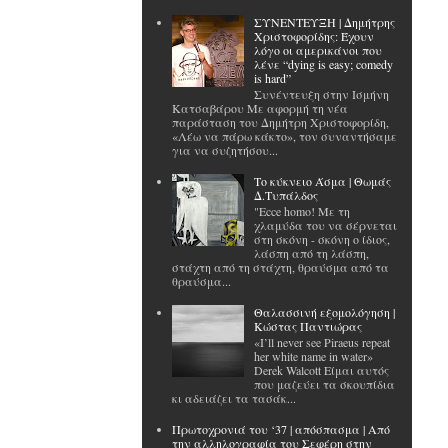
ΣΥΝΕΝΤΕΥΞΗ | Δημήτρης
Χριστοφορίδης: Έχουν
λόγο οι αμερικάνοι που
λένε “dying is easy; comedy
is hard”
Συνέντευξη στην Ισμήνη
Κατσαβάρου Με αφορμή τη νέα
παράσταση του Δημήτρη Χριστοφορίδη,
«Λέω να πάρω κάκτο», τον συναντήσαμε
για να συζητήσου...
Το κύκνειο Άσμα | Θωμάς
Δ.Τυπάλδος
"Ecce homo! Με τη
χλαμύδα του να σέρνεται
στη σκόνη - σκόνη ο ίδιος,
λάσπη από τη λάσπη,
στάχτη από τη στάχτη, θραύσμα από τα
θραύσμα...
Θαλασσινή εξομολόγηση |
Κώστας Παντιώρας
«I’ll never see Piraeus repeat
her white name in water»
Derek Walcott Είμαι αυτός
που μαζεύει τα σκουπίδια
κι αδειάζει τα τασάκ...
Πρωτοχρονιά του ‘37 | απόσπασμα | Από
την αλληλογραφία του Σεφέρη στην