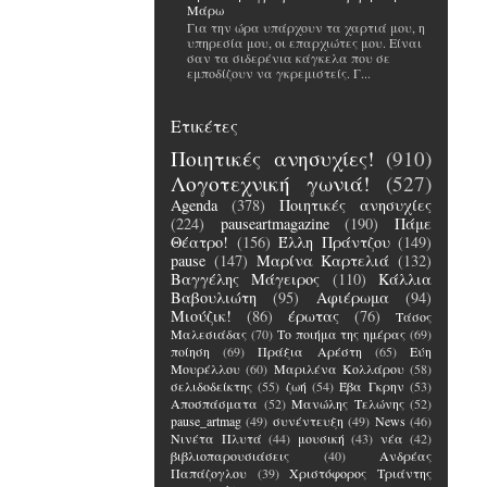
Μάρω
Για την ώρα υπάρχουν τα χαρτιά μου, η
υπηρεσία μου, οι επαρχιώτες μου. Είναι
σαν τα σιδερένια κάγκελα που σε
εμποδίζουν να γκρεμιστείς. Γ...
Ετικέτες
Ποιητικές ανησυχίες!
(910)
Λογοτεχνική γωνιά!
(527)
Agenda
(378)
Ποιητικές ανησυχίες
(224)
pauseartmagazine
(190)
Πάμε
Θέατρο!
(156)
Έλλη Πράντζου
(149)
pause
(147)
Μαρίνα Καρτελιά
(132)
Βαγγέλης Μάγειρος
(110)
Κάλλια
Βαβουλιώτη
(95)
Αφιέρωμα
(94)
Μιούζικ!
(86)
έρωτας
(76)
Τάσος
Μαλεσιάδας
(70)
Το ποιήμα της ημέρας
(69)
ποίηση
(69)
Πράξια Αρέστη
(65)
Εύη
Μουρέλλου
(60)
Μαριλένα Κολλάρου
(58)
σελιδοδείκτης
(55)
ζωή
(54)
Έβα Γκρην
(53)
Αποσπάσματα
(52)
Μανώλης Τελώνης
(52)
pause_artmag
(49)
συνέντευξη
(49)
News
(46)
Νινέτα Πλυτά
(44)
μουσική
(43)
νέα
(42)
βιβλιοπαρουσιάσεις
(40)
Ανδρέας
Παπάζογλου
(39)
Χριστόφορος Τριάντης