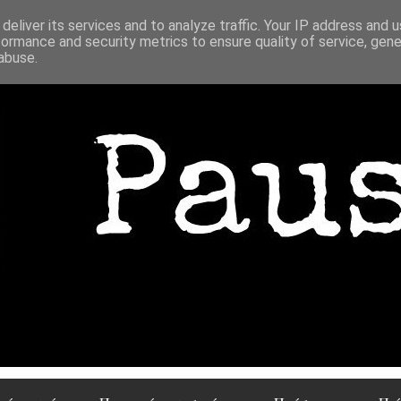
deliver its services and to analyze traffic. Your IP address and 
formance and security metrics to ensure quality of service, gen
abuse.