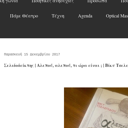
κή γωνιά
Ποιητικές ανησυχίες
Πρόσωπα
Ποί
Πάμε Θέατρο
Τέχνη
Agenda
Optical Mas
Παρασκευή 15 Δεκεμβρίου 2017
Σελιδοδείκτης | Αλεπού, αλεπού, τι ώρα είναι ; | Βίκυ Τσελ
Γράφει η Μαρίνα 