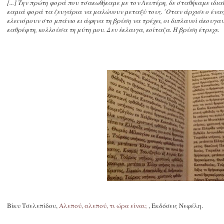
[...] Την πρώτη φορά που τσακωθήκαμε με τον Λευτέρη, δε σταθήκαμε ιδια
καμιά φορά τα ζευγάρια να μαλώνουν μεταξύ τους. ΄Οταν άρχισε ο ένας
κλεινόμουν στο μπάνιο κι άφηνα τη βρύση να τρέχει, οι διπλανοί άκουγαν
καθρέφτη, κολλούσα τη μύτη μου. Δεν έκλαιγα, κοίταζα. Η βρύση έτρεχε.
Βίκυ Τσελεπίδου,
Αλεπού, αλεπού, τι ώρα είναι;
, Εκδόσεις Νεφέλη.