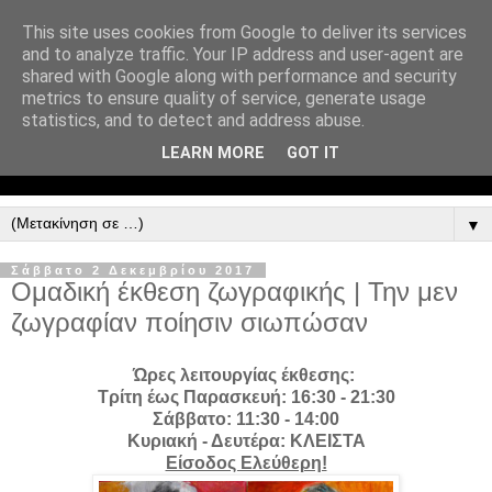
This site uses cookies from Google to deliver its services
and to analyze traffic. Your IP address and user-agent are
shared with Google along with performance and security
metrics to ensure quality of service, generate usage
statistics, and to detect and address abuse.
LEARN MORE
GOT IT
▼
Σάββατο 2 Δεκεμβρίου 2017
Ομαδική έκθεση ζωγραφικής | Την μεν
ζωγραφίαν ποίησιν σιωπώσαν
Ώρες λειτουργίας έκθεσης:
Τρίτη έως Παρασκευή: 16:30 - 21:30
Σάββατο: 11:30 - 14:00
Κυριακή - Δευτέρα: ΚΛΕΙΣΤΑ
Είσοδος Ελεύθερη!