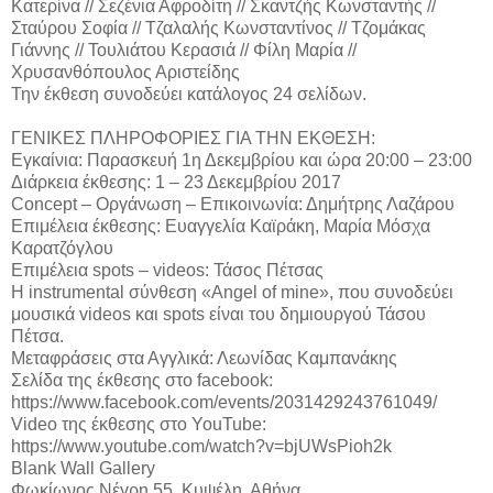
Κατερίνα // Σεζένια Αφροδίτη // Σκαντζής Κωνσταντής //
Σταύρου Σοφία // Τζαλαλής Κωνσταντίνος // Τζομάκας
Γιάννης // Τουλιάτου Κερασιά // Φίλη Μαρία //
Χρυσανθόπουλος Αριστείδης
Την έκθεση συνοδεύει κατάλογος 24 σελίδων.
ΓΕΝΙΚΕΣ ΠΛΗΡΟΦΟΡΙΕΣ ΓΙΑ ΤΗΝ ΕΚΘΕΣΗ:
Εγκαίνια: Παρασκευή 1η Δεκεμβρίου και ώρα 20:00 – 23:00
Διάρκεια έκθεσης: 1 – 23 Δεκεμβρίου 2017
Concept – Οργάνωση – Επικοινωνία: Δημήτρης Λαζάρου
Επιμέλεια έκθεσης: Ευαγγελία Καϊράκη, Μαρία Μόσχα
Καρατζόγλου
Επιμέλεια spots – videos: Τάσος Πέτσας
Η instrumental σύνθεση «Angel of mine», που συνοδεύει
μουσικά videos και spots είναι του δημιουργού Τάσου
Πέτσα.
Μεταφράσεις στα Αγγλικά: Λεωνίδας Καμπανάκης
Σελίδα της έκθεσης στο facebook:
https://www.facebook.com/events/2031429243761049/
Video της έκθεσης στο YouTube:
https://www.youtube.com/watch?v=bjUWsPioh2k
Blank Wall Gallery
Φωκίωνος Νέγρη 55, Κυψέλη, Αθήνα