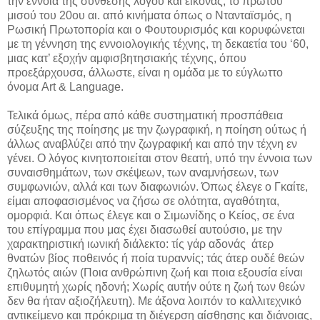
την έννοια της σύνθεσης λόγου και εικόνας, το πρώτου
μισού του 20ου αι. από κινήματα όπως ο Ντανταϊσμός, η
Ρωσική Πρωτοπορία και ο Φουτουρισμός και κορυφώνεται
με τη γέννηση της εννοιολογικής τέχνης, τη δεκαετία του ‘60,
μιας κατ’ εξοχήν αμφισβητησιακής τέχνης, όπου
προεξάρχουσα, άλλωστε, είναι η ομάδα με το εύγλωττο
όνομα Art & Language.
Τελικά όμως, πέρα από κάθε συστηματική προσπάθεια
σύζευξης της ποίησης με την ζωγραφική, η ποίηση ούτως ή
άλλως αναβλύζει από την ζωγραφική και από την τέχνη εν
γένει. Ο λόγος κινητοποιείται στον θεατή, υπό την έννοια των
συναισθημάτων, των σκέψεων, των αναμνήσεων, των
συμφωνιών, αλλά και των διαφωνιών. Όπως έλεγε ο Γκαίτε,
είμαι αποφασισμένος να ζήσω σε ολότητα, αγαθότητα,
ομορφιά. Και όπως έλεγε και ο Σιμωνίδης ο Κείος, σε ένα
του επίγραμμα που μας έχει διασωθεί αυτούσιο, με την
χαρακτηριστική ιωνική διάλεκτο: τίς γάρ αδονάς άτερ
θνατών βίος ποθεινός ή ποία τυραννίς; τάς άτερ ουδέ θεών
ζηλωτός αιών (Ποια ανθρώπινη ζωή και ποια εξουσία είναι
επιθυμητή χωρίς ηδονή; Χωρίς αυτήν ούτε η ζωή των θεών
δεν θα ήταν αξιοζήλευτη). Με άξονα λοιπόν το καλλιτεχνικό
αντικείμενο και πρόκριμα τη διέγερση αίσθησης και διάνοιας,