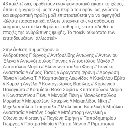
43 καλλιτέχνες οροθετούν έναν φαντασιακό εικαστικό χώρο,
όπου η ζωγραφική, με την εμπειρία του οράν, ως γλώσσα
και εκφραστική πράξη μαζί επιστρατεύεται για να αφηγηθεί
-άλλοτε παραστατικά, άλλοτε υπαινικτικά-, να αρθρώσει
νοήματα, να απελευθερώσει επιθυμίες, να καταδυθεί σε
πτυχές της ανθρώπινης ψυχής. Το ποιείν αθωότατο των
επιτηδευμάτων, άλλωστε!»
Στην έκθεση συμμετέχουν οι:
Ανδρούτσος Γιώργος // Αντζουλίδης Αντώνης // Αντωνίου
Έλενα // Αντωνόπουλος Γιάννης // Αποστόλου Μάγδα //
Αποστόλου Μαρία // Βλαντωνοπούλου Φανή // Γκινάκη
Αναστασία // Δήμος Τάσος // Δραγάτση Φρύνη // Δρογώση
Τάνια // Ιωάννα Τ. // Καμπανάκης Λεωνίδας // Κανέλλου Εβίτα
// Καράλη Αγγέλα // Κοντογεώργος Βασίλης // Κορωνιού
Παναγιώτα // Κοσμίδου Rose Σοφία // Κτιστοπούλου Μαρία
// Κωνσταντίνου Πένυ // Μαναβή Πένη // Μανωλοπούλου
Μαρικίτα // Μαυρολέων Κατερίνα // Μιχαηλίδου Νίκη //
Μιχαλοπούλου Σταυρούλα // Μπλούκου Βασιλική // Μπόλκα
Αναστασία // Μπόνη Σοφία // Μπόμπορη Αγγελική //
Οθωναίου Φωτεινή // Παγώνη Ειρήνη // Παπαδημητρίου
Γιώργος // Πάστρα Μαρία // Ράπτη Νάντια // Ριμπατσιού