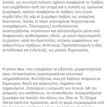
λοιπόν, ως σιωπηλή ποίηση, εφόσον αναφέρεται σε πράξεις
που συμβαίνουν αυτή την στιγμή και η ποίηση ως ομιλούσα
ζωγραφική, εφόσον αναφέρεται σε πράξεις που έχουν
συμβεί ήδη ( Άς γάρ οί ζωγράφοι πράξεις ως γινομένας
δεικνύουσι, ταύτας οί λόγοι γεγενημένας διηγούνται και
συγγράφουσιν, Πλούταρχος) συνδιαλέγονται,
αναστοχάζονται, συγκλίνουν και αλληλεπιδρούν μέσα από
διαφορετικές αισθητηριακές οδούς, με κοινό παρονομαστή
τη μίμησιν, κατά τον Αριστοτέλη, οπτικών εμφανίσεων και
ανθρωπίνων πράξεων, αντίστοιχα. Προαπαιτούμενη η ιδέα,
αυτοδύναμη και ενδελεχής, ως μοχλός δημιουργίας.
Η prima idea, που υπερβαίνει τα ειδοποιά, μορφοπλαστικά
όρια, οπτικοποιείται χειρονομιακά και γλωσσικά
νοηματοδοτείται, θεσπίζοντας ανοιχτό διάλογο ανάμεσα σε
δημιουργό, θεατή και αναγνώστη, σημαίνον και
σημαινόμενο. Ζητούμενο η ώσμωση των τεχνών. Με την
ανάμειξη των αισθήσεων, τη συναισθησία, πειραματίζονταν
ζωγράφοι και ποιητές του τέλους του 19ου αι. Το ζήτημα
τίθεται ξανά στο προσκήνιο, αυτή τη φορά συγκεκριμένα υπό