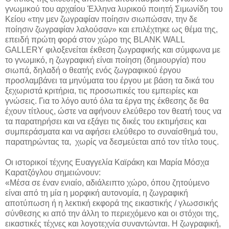
γνωμικού του αρχαίου Έλληνα λυρικού ποιητή Σιμωνίδη του
Κείου «την μεν ζωγραφίαν ποίησιν σιωπώσαν, την δε
ποίησιν ζωγραφίαν λαλούσαν» και επιλέχτηκε ως θέμα της,
επειδή πρώτη φορά στον χώρο της BLANK WALL
GALLERY φιλοξενείται έκθεση ζωγραφικής και σύμφωνα με
το γνωμικό, η ζωγραφική είναι ποίηση (δημιουργία) που
σιωπά, δηλαδή ο θεατής ενός ζωγραφικού έργου
προσλαμβάνει τα μηνύματα του έργου με βάση τα δικά του
ξεχωριστά κριτήρια, τις προσωπικές του εμπειρίες και
γνώσεις. Για το λόγο αυτό όλα τα έργα της έκθεσης δε θα
έχουν τίτλους, ώστε να αφήνουν ελεύθερο τον θεατή τους να
τα παρατηρήσει και να εξάγει τις δικές του εκτιμήσεις και
συμπεράσματα και να αφήσει ελεύθερο το συναίσθημά του,
παρατηρώντας τα, χωρίς να δεσμεύεται από τον τίτλο τους.
Οι ιστορικοί τέχνης Ευαγγελία Καϊράκη και Μαρία Μόσχα
Καρατζόγλου σημειώνουν:
«Μέσα σε έναν ενιαίο, αδιάλειπτο χώρο, όπου ζητούμενο
είναι από τη μία η μορφική αυτονομία, η ζωγραφική
αποτύπωση ή η λεκτική εκφορά της εικαστικής / γλωσσικής
σύνθεσης κι από την άλλη το περιεχόμενο και οι στόχοι της,
εικαστικές τέχνες και λογοτεχνία συναντώνται. Η ζωγραφική,