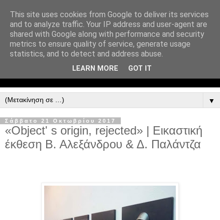
This site uses cookies from Google to deliver its services
and to analyze traffic. Your IP address and user-agent are
shared with Google along with performance and security
metrics to ensure quality of service, generate usage
statistics, and to detect and address abuse.
LEARN MORE
GOT IT
▼
Σάββατο 21 Οκτωβρίου 2017
«Object' s origin, rejected» | Εικαστική
έκθεση Β. Αλεξάνδρου & Δ. Παλάντζα