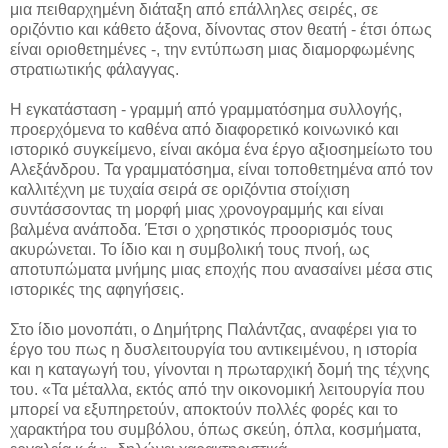
μια πειθαρχημένη διάταξη από επάλληλες σειρές, σε
οριζόντιο και κάθετο άξονα, δίνοντας στον θεατή - έτσι όπως
είναι οριοθετημένες -, την εντύπωση μιας διαμορφωμένης
στρατιωτικής φάλαγγας.
Η εγκατάσταση - γραμμή από γραμματόσημα συλλογής,
προερχόμενα το καθένα από διαφορετικό κοινωνικό και
ιστορικό συγκείμενο, είναι ακόμα ένα έργο αξιοσημείωτο του
Αλεξάνδρου. Τα γραμματόσημα, είναι τοποθετημένα από τον
καλλιτέχνη με τυχαία σειρά σε οριζόντια στοίχιση
συντάσσοντας τη μορφή μιας χρονογραμμής και είναι
βαλμένα ανάποδα. Έτσι ο χρηστικός προορισμός τους
ακυρώνεται. Το ίδιο και η συμβολική τους πνοή, ως
αποτυπώματα μνήμης μιας εποχής που ανασαίνει μέσα στις
ιστορικές της αφηγήσεις.
Στο ίδιο μονοπάτι, ο Δημήτρης Παλάντζας, αναφέρει για το
έργο του πως η δυσλειτουργία του αντικειμένου, η ιστορία
και η καταγωγή του, γίνονται η πρωταρχική δομή της τέχνης
του. «Τα μέταλλα, εκτός από την οικονομική λειτουργία που
μπορεί να εξυπηρετούν, αποκτούν πολλές φορές και το
χαρακτήρα του συμβόλου, όπως σκεύη, όπλα, κοσμήματα,