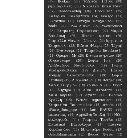
(39)
Bookies
(38)
Τζώρτζης Πάνος
(38)
βιβλιοκριτικές
(38)
Νικολένα Καλαϊτζάκη
(37)
Θεσσαλονίκη
(36)
Πρόσωπα!
(35)
Κατερίνα Καλαμπάκα
(34)
θέατρο
(33)
Εικαστικά
(31)
Ευτυχία Πασχαλίδου
(31)
books
(29)
Γωγώ Λιανού
(29)
#weremember
(28)
Σταμάτης Παρασκευάς
(27)
Μαρία
Βασιλάκη
(26)
Ποίημα ημέρας
(26)
Ραφαέλλα Μανέλη
(26)
κενό
(26)
Ιφιγένεια
Σταμπουλή
(25)
Πάστα Φλώρα
(25)
Τέχνη!
(24)
Βγαίνουμε
(21)
Τσαμπίκα Βασιλειάδη
(21)
Όμικρον Μι
(20)
Κινηματογράφος
(20)
Ολοκαύτωμα
(20)
Σοφία Ιττέ
(20)
Αλέξανδρος Νασόπουλος
(19)
Γιώτα
Μαστροσαββάκη
(19)
Διεθνής Ημέρα
Μνήμης Ολοκαυτώματος
(19)
Σοφία
Σταθάκη
(19)
Διαγωνισμοί
(18)
Ποίημα
(18)
Χάρις Γεωργίου
(18)
κοινωνία
(18)
τέχνη
(18)
Διήγημα
(17)
Λίναμ Κεροτάνυ
(17)
Χαζό κορίτσι
(17)
αγάπη
(17)
Ελλάδα
Κράλλη
(15)
Ελπίδα Δημοπούλου
(15)
Σταματίνα Τσιμοπούλου
(15)
άποψη
(15)
#Pause_about_rape
(14)
kots RAVEN
(14)
pauseartmag
(14)
Αφροδίτη Τσιώλη
(14)
Νέες
κυκλοφορίες
(14)
Γεωργία Τρούλη
(13)
Εικαστικό Ημερολόγιο
(13)
Ιωάννης
Κυράπογλου
(13)
Μπαντιέρα Ροσσα
(13)
OpticalMasturbation
(12)
Βόρειος Άνεμος
(12)