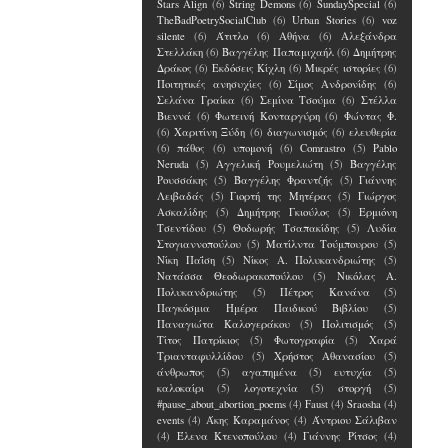
Stars Align
(6)
String Demons
(6)
SundaySpecial
(6)
TheBadPoetrySocialClub
(6)
Urban Stories
(6)
voz
silente
(6)
Άτιτλο
(6)
Αθήνα
(6)
Αλεξάνδρα
Στελλάκη
(6)
Βαγγέλης Παπαμιχαήλ
(6)
Δημήτρης
Δράκος
(6)
Εκδόσεις Κίχλη
(6)
Μικρές ιστορίες
(6)
Ποιτητικές ανησυχίες
(6)
Σίμος Ανδρονίδης
(6)
Σελάνα Γραίκα
(6)
Σεμίνα Τσούμα
(6)
Στέλλα
Βιεννά
(6)
Φωτεινή Κονταργύρη
(6)
Φώντας Φ.
(6)
Χαριτίνη Ξύδη
(6)
διαγωνισμός
(6)
ελευθερία
(6)
πάθος
(6)
υπομονή
(6)
Comrastro
(5)
Pablo
Neruda
(5)
Αγγελική Ρουμελιώτη
(5)
Βαγγέλης
Ρουσσάκης
(5)
Βαγγέλης Φραντζής
(5)
Γιάννης
Λειβαδάς
(5)
Γιορτή της Μητέρας
(5)
Γιώργος
Ασκαλίδης
(5)
Δημήτρης Γκιούλος
(5)
Ερμιόνη
Τσεντίδου
(5)
Θοδωρής Τσαπακίδης
(5)
Λυδία
Στογιαννοπούλου
(5)
Ματίλντα Τούμπουρου
(5)
Νίκη Παΐση
(5)
Νίκος Α. Πολυκανδριώτης
(5)
Νατάσσα Θεοδωρακοπούλου
(5)
Νικόλας Α.
Πολυκανδριώτης
(5)
Πέτρος Κανάνα
(5)
Παγκόσμια Ημέρα Παιδικού Βιβλίου
(5)
Παναγιώτα Καλογεράκου
(5)
Πολιτισμός
(5)
Τίτος Πατρίκιος
(5)
Φωτογραφία
(5)
Χαρά
Τριανταφυλλίδου
(5)
Χρήστος Αθανασίου
(5)
άνθρωπος
(5)
αγαπημένα
(5)
ευτυχία
(5)
καλοκαίρι
(5)
λογοτεχνία
(5)
στοργή
(5)
#pause_about_abortion_poems
(4)
Faust
(4)
Sraosha
(4)
events
(4)
Άκης Καραμάνος
(4)
Άντριου Σάλιβαν
(4)
Έλενα Kτενοπούλου
(4)
Γιάννης Ρίτσος
(4)