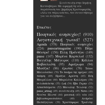
Συνέντευξη στην Ισμήνη
Κατσαβάρου Με αφορμή τη νέα
παράσταση του Δημήτρη Χριστοφορίδη,
«Λέω να πάρω κάκτο», τον συναντήσαμε
για να συζητήσου...
Ετικέτες
Ποιητικές ανησυχίες!
(910)
Λογοτεχνική γωνιά!
(527)
Agenda
(378)
Ποιητικές ανησυχίες
(224)
pauseartmagazine
(190)
Πάμε
Θέατρο!
(156)
Έλλη Πράντζου
(149)
pause
(147)
Μαρίνα Καρτελιά
(132)
Βαγγέλης Μάγειρος
(110)
Κάλλια
Βαβουλιώτη
(95)
Αφιέρωμα
(94)
Μιούζικ!
(86)
έρωτας
(76)
Τάσος
Μαλεσιάδας
(70)
Το ποιήμα της ημέρας
(69)
ποίηση
(69)
Πράξια Αρέστη
(65)
Εύη
Μουρέλλου
(60)
Μαριλένα Κολλάρου
(58)
σελιδοδείκτης
(55)
ζωή
(54)
Έβα Γκρην
(53)
Αποσπάσματα
(52)
Μανώλης Τελώνης
(52)
pause_artmag
(49)
συνέντευξη
(49)
News
(46)
Νινέτα Πλυτά
(44)
μουσική
(43)
νέα
(42)
βιβλιοπαρουσιάσεις
(40)
Ανδρέας
Παπάζογλου
(39)
Χριστόφορος Τριάντης