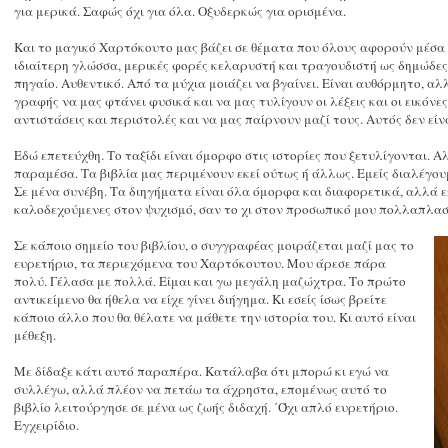
για μερικά. Σαφώς όχι για όλα. Οξυδερκώς για ορισμένα.
Και το μαγικό Χαρτόκουτο μας βάζει σε θέματα που όλους αφορούν μέσα 
ιδιαίτερη γλώσσα, μερικές φορές κελαρυστή και τραγουδιστή ως δημώδες
πηγαίο. Αυθεντικό. Από τα μύχια μοιάζει να βγαίνει. Είναι αυθόρμητο, 
γραφής να μας φτάνει φυσικά και να μας τυλίγουν οι λέξεις και οι εικόν
αντιστάσεις και περιστολές και να μας παίρνουν μαζί τους. Αυτός δεν εί
Εδώ επετεύχθη. Το ταξίδι είναι όμορφο στις ιστορίες που ξετυλίγονται. Α
παραμέσα. Τα βιβλία μας περιμένουν εκεί ούτως ή άλλως. Εμείς διαλέγου
Σε μένα συνέβη. Τα διηγήματα είναι όλα όμορφα και διαφορετικά, αλλά 
καλοδεχούμενες στον ψυχισμό, σαν το χι στον προσωπικό μου πολλαπλασι
Σε κάποιο σημείο του βιβλίου, ο συγγραφέας μοιράζεται μαζί μας το
ευρετήριο, τα περιεχόμενα του Χαρτόκουτου. Μου άρεσε πάρα
πολύ. Γέλασα με πολλά. Είμαι και γω μεγάλη μαζώχτρα. Το πρώτο
αντικείμενο θα ήθελα να είχε γίνει διήγημα. Κι εσείς ίσως βρείτε
κάποιο άλλο που θα θέλατε να μάθετε την ιστορία του. Κι αυτό είναι
μέθεξη.
Με δίδαξε κάτι αυτό παραπέρα. Κατάλαβα ότι μπορώ κι εγώ να
συλλέγω, αλλά πλέον να πετάω τα άχρηστα, επομένως αυτό το
βιβλίο λειτούργησε σε μένα ως ζωής διδαχή. ΄Όχι απλό ευρετήριο.
Εγχειρίδιο.