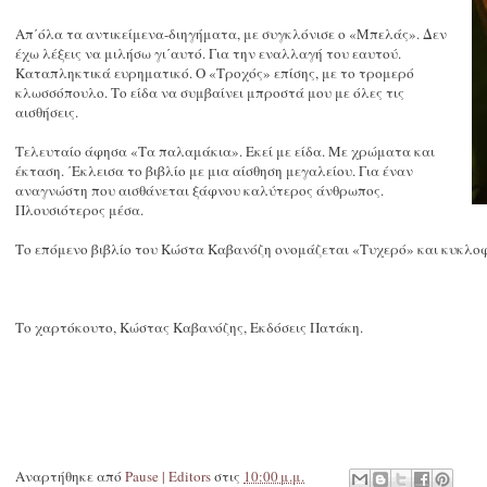
Απ΄όλα τα αντικείμενα-διηγήματα, με συγκλόνισε ο «Μπελάς». Δεν
έχω λέξεις να μιλήσω γι΄αυτό. Για την εναλλαγή του εαυτού.
Καταπληκτικά ευρηματικό. Ο «Τροχός» επίσης, με το τρομερό
κλωσσόπουλο. Το είδα να συμβαίνει μπροστά μου με όλες τις
αισθήσεις.
Τελευταίο άφησα «Τα παλαμάκια». Εκεί με είδα. Με χρώματα και
έκταση. ΄Εκλεισα το βιβλίο με μια αίσθηση μεγαλείου. Για έναν
αναγνώστη που αισθάνεται ξάφνου καλύτερος άνθρωπος.
Πλουσιότερος μέσα.
Το επόμενο βιβλίο του Κώστα Καβανόζη ονομάζεται «Τυχερό» και κυκλοφο
Το χαρτόκουτο, Κώστας Καβανόζης, Εκδόσεις Πατάκη.
Αναρτήθηκε από
Pause | Editors
στις
10:00 μ.μ.