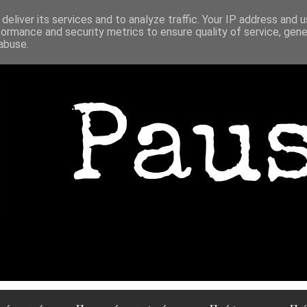
deliver its services and to analyze traffic. Your IP address and 
formance and security metrics to ensure quality of service, gen
abuse.