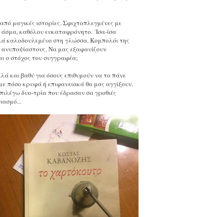
από μαγικές ιστορίες. Σφιχτοπλεγμένες με
 άσμα, καθόλου ευκαταφρόνητο. ΄Ισα-ίσα
αλλά καλοδουλεμένο στη γλώσσα. Κομπολόι της
ες ανυποψίαστους. Να μας εξαφανίζουν
ναι ο στόχος του συγγραφέα;
λλά και βαθύ για όσους επιθυμούν να το πάνε
με πόσο κρυφά ή επιφανειακά θα μας αγγίξουν.
επιλέγω δυο-τρία που έδρασαν σα γροθιές
ασμό...