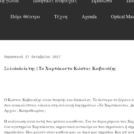
κή γωνιά
Ποιητικές ανησυχίες
Πρόσωπα
Ποί
Πάμε Θέατρο
Τέχνη
Agenda
Optical Mas
Παρασκευή 27 Οκτωβρίου 2017
Σελιδοδείκτης | Το Χαρτόκουτο Κώστας Καβανόζης
Ο Κώστας Καβανόζης είναι ποιητής και δάσκαλος. Το δεύτερο το ξέρουν ό
που ανακαλύπτεις εύκολα στη συλλογή διηγημάτων «Το Χαρτόκουτο». Δ
Αρχών ; Κοσμοθεωρίας;
Η ανάγνωση είναι αυτή που φτάνει ο καθένας. Για το περιεχόμενο του Χα
ένα αγαπημένο Χαρτόκουτο, σημαντικά αντικείμενα που σημαίνουν ή σημ
σημάδεψαν. Που μιλούν στον καθένα μας ως δικά μας σημάδια. Και απ΄αυτ