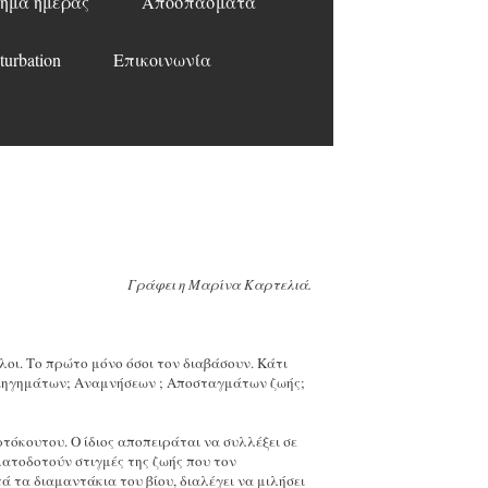
ημα ημέρας
Αποσπάσματα
turbation
Επικοινωνία
Γράφει η Μαρίνα Καρτελιά.
λοι. Το πρώτο μόνο όσοι τον διαβάσουν. Κάτι
ιηγημάτων; Αναμνήσεων ; Αποσταγμάτων ζωής;
ρτόκουτου. Ο ίδιος αποπειράται να συλλέξει σε
ατοδοτούν στιγμές της ζωής που τον
ά τα διαμαντάκια του βίου, διαλέγει να μιλήσει