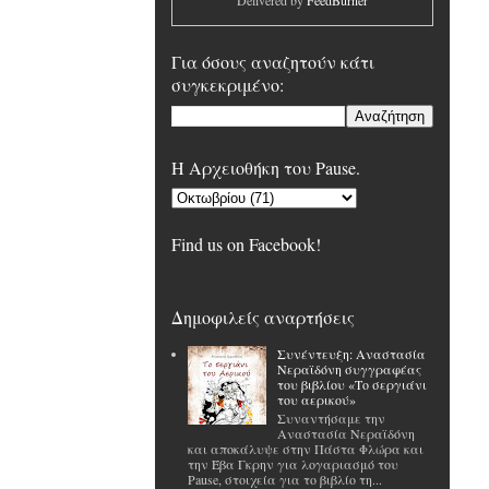
Delivered by
FeedBurner
Για όσους αναζητούν κάτι
συγκεκριμένο:
H Αρχειοθήκη του Pause.
Find us on Facebook!
Δημοφιλείς αναρτήσεις
Συνέντευξη: Αναστασία
Νεραϊδόνη συγγραφέας
του βιβλίου «Το σεργιάνι
του αερικού»
Συναντήσαμε την
Αναστασία Νεραϊδόνη
και αποκάλυψε στην Πάστα Φλώρα και
την Έβα Γκρην για λογαριασμό του
Pause, στοιχεία για το βιβλίο τη...