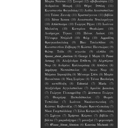
Μαρία Νάστου
(12)
Σινεμά
(12)
αβεβαιότητα
(12)
Ανδριάνα Μακρή
(11)
Θέμις Ιππέκη
(11)
Κωνσταντία Φαγαδάκη
(11)
Λυδία Ανεστοπούλου
(11)
Τάσος Ζαννής
(11)
Χριστούγεννα
(11)
βιβλία
(11)
Silver Screen
(10)
Αναστασία Νταλαμάγγα
(10)
Απόσπασμα
(10)
Γιώργος Ρήγας
(10)
Ιωάννα
Μαλούνη
(10)
Κατερίνα Θεοδώρου
(10)
Λυσίμαχος Τίγκας
(10)
Πάνος Λιάκος
(10)
Τζένιφερ Ντέρλεθ
(10)
Φιλμ
(10)
Αφροδίτη
Φραγκιαδουλάκη
(9)
Βίκυ Τσελεπίδου
(9)
Κωνσταντίνα Ζάβαρη
(9)
Κώστας Παντιώρας
(9)
Φώτης Τάδε
(9)
αγωνία
(9)
ελπίδα
(9)
#pause_about_abortion
(8)
George J. Mayte
(8)
Pause
Artmag
(8)
Αλεξάνδρα Επίθετη
(8)
Αλμπέρτος
Ναρ
(8)
Ανδρέας Κολλιαράκης
(8)
Απόψεις
(8)
Δημήτρης Νατσιόπουλος
(8)
Λεων Ναρ
(8)
Μάρσια Ισραηλίδη
(8)
Μένουμε Σπίτι
(8)
Μαρία
Πανούτσου
(8)
Νίκη Συρίγου
(8)
Τάνια Βουδούρη
(8)
κατάθλιψη
(8)
Editorial
(7)
Marla
(7)
Αλεξάνδρα Αγγελοπούλου
(7)
Αμαλία Διακάκη
(7)
Γιώργος Γλυκοφρύδης
(7)
Δέσποινα Γεώργα
(7)
Θεοχάρης Παπαδόπουλος
(7)
Θωμάς
Τυπάλδος
(7)
Ιωάννα Νικολαντωνάκη
(7)
Κώστας Καβανόζης
(7)
Μαρία Φραντζεσκάκη
(7)
Νίκος Γιαμπολδάκης
(7)
Σίλια Κατραλή Μινωτάκη
(7)
Σφίγγα
(7)
Χρήστος Κάρτας
(7)
βιβλίο
(7)
βόλτα
(7)
μικροδιήγημα
(7)
μοναξιά
(7)
φεμινισμός
(7)
#Pause_About_Abotion
(6)
Katerina Michouli
(6)