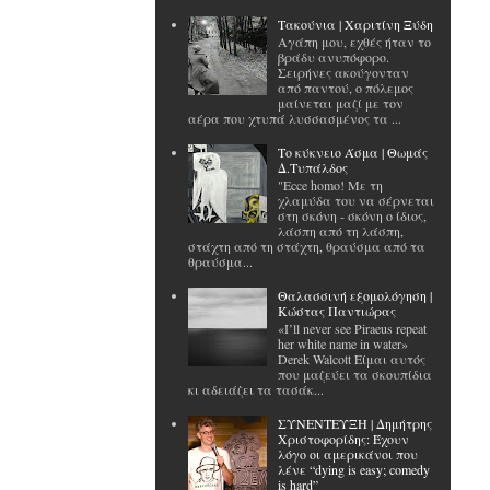
Tακούνια | Χαριτίνη Ξύδη
Αγάπη μου, εχθές ήταν το
βράδυ ανυπόφορο.
Σειρήνες ακούγονταν
από παντού, ο πόλεμος
μαίνεται μαζί με τον
αέρα που χτυπά λυσσασμένος τα ...
Το κύκνειο Άσμα | Θωμάς
Δ.Τυπάλδος
"Ecce homo! Με τη
χλαμύδα του να σέρνεται
στη σκόνη - σκόνη ο ίδιος,
λάσπη από τη λάσπη,
στάχτη από τη στάχτη, θραύσμα από τα
θραύσμα...
Θαλασσινή εξομολόγηση |
Κώστας Παντιώρας
«I’ll never see Piraeus repeat
her white name in water»
Derek Walcott Είμαι αυτός
που μαζεύει τα σκουπίδια
κι αδειάζει τα τασάκ...
ΣΥΝΕΝΤΕΥΞΗ | Δημήτρης
Χριστοφορίδης: Έχουν
λόγο οι αμερικάνοι που
λένε “dying is easy; comedy
is hard”