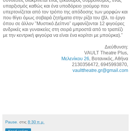
συνθέσεις διακρίνεται ένας ξεκάθαρος συμβολισμός, ένας
υπαρξισμός καθώς και ένα υποδόρειο χιούμορ που
υπερτονίζεται από τον τρόπο της απόδοσης των μορφών και
που θίγει όμως σοβαρά ζητήματα στην ρίζα του (βλ. το έργο
όπου σε άλλον "Μυστικό Δείπνο" εμφανίζονται 12 φιγούρες
ανδρικές και γυναικείες στη σειρά μπροστά από το τραπέζι
με την κεντρική φιγούρα να είναι ένα κορίτσι με μπούρκα)."
Διεύθυνση:
VAULT Theatre Plus,
Μελενίκου 26
, Βοτανικός, Αθήνα
2130356472, 6945993870,
vaulttheatre.gr@gmail.com
Pause.
στις
8:30 π.μ.