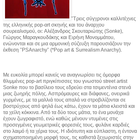
"Τρεις σύγχρονοι καλλιτέχνες
της ελληνικής pop-αrt σκηνής και του άναρχου
σουρεαλισμού, οι: Αλέξανδρος Σκουταριώτης (Sonke),
Γιώργος Μαραγκουδάκης και Ειρήνη Μονομμάτου,
ενώνονται και σε μια αρμονική σύζευξη παρουσιάζουν την
έκθεση "PSAnarchy" (*Pop art & Surrealism Anarchy).
Με ευκολία μπορεί κανείς να αναγνωρίσει τις όμορφα
θλιμμένες pop-art πριγκίπισσες του γνωστού street artist
Sonke που το βασίλειο τους εδρεύει στα τσιμεντένια στενά
μιας ζωηρής πόλης. Ασπρόμαυρες και διάφανες, ονειρικά
γυρμένες, με τα μαλλιά τους απαλά να στροβιλίζονται σε
βοστρύχους από ψηλά έως κάτω, έχουν τα μάτια κλειστά και
τα χείλη κόκκινα. Από τα δύο τους μάτια, το ένα μονάχα
έχουν ζωγραφιστό, ενώ καθώς μένουν ντυμένες στις
προσεγμένες γεωμετρικές φορεσιές τους, φυλάνε καρδιές
στο λαιμό ή τα χέρια τους. Η ιδιότυπη και εύπλαστη, η έντονα
σχηματοποιημένη μορφή τους, τις καθιστά ξεχωριστές στην